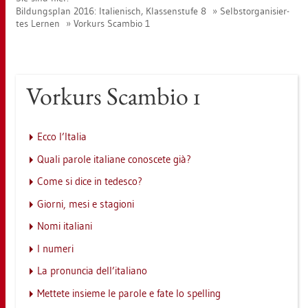
Bil­dungs­plan 2016: Ita­lie­nisch, Klas­sen­stu­fe 8
Selbst­or­ga­ni­sier­
tes Ler­nen
Vor­kurs Scam­bio 1
Vor­kurs Scam­bio 1
Ecco l’Ita­lia
Quali pa­ro­le ita­lia­ne co­no­s­ce­te già?
Come si dice in te­des­co?
Gior­ni, mesi e sta­gio­ni
Nomi ita­lia­ni
I nu­me­ri
La pro­nun­cia dell’ita­lia­no
Met­te­te in­sie­me le pa­ro­le e fate lo spel­ling