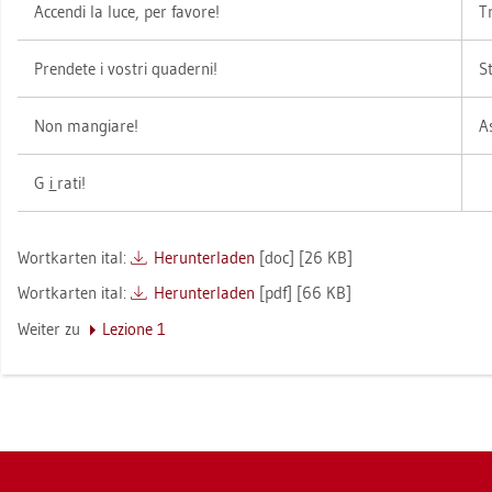
Ac­cen­di la luce, per fa­vo­re!
Tr
Pren­de­te i vos­tri qua­der­ni!
St
Non man­gia­re!
As
G
i
rati!
Wort­kar­ten ital:
Her­un­ter­la­den
[doc] [26 KB]
Wort­kar­ten ital:
Her­un­ter­la­den
[pdf] [66 KB]
Wei­ter zu
Le­zio­ne 1