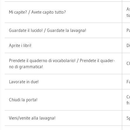
As
Mi ca­pi­te? / Avete ca­pi­to tutto?
ti
Guar­da­te il lu­ci­do! / Guar­da­te la la­va­gna!
Pa
Apri­te i libri!
Di
Pren­de­te il qua­der­no di vo­c­a­bo­la­rio! / Pren­de­te il qua­der­
Ch
no di gram­ma­ti­ca!
La­vora­te in due!
Fa
Co
Chi­u­di la porta!
fr
Vieni/ve­ni­te alla la­va­gna!
Sp