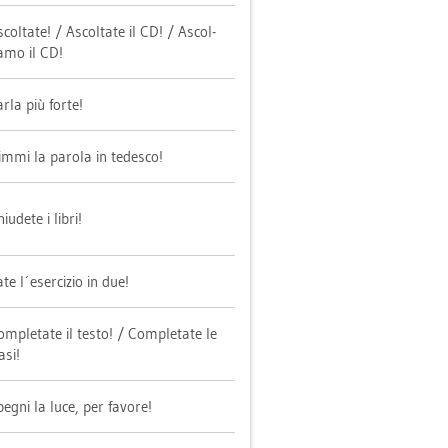
­col­ta­te! / As­col­ta­te il CD! / As­col­
amo il CD!
rla più forte!
mmi la pa­ro­la in te­des­co!
i­ude­te i libri!
te l´eser­ci­zio in due!
m­pleta­te il testo! / Com­pleta­te le
asi!
eg­ni la luce, per fa­vo­re!