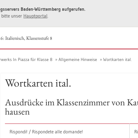
ngs­ser­vers Baden-Würt­tem­berg auf­ge­ru­fen.
ie bitte unser
Haupt­por­tal
.
: Ita­lie­nisch, Klas­sen­stu­fe 8
­werks In Piaz­za für Klas­se 8
All­ge­mei­ne Hin­wei­se
Wort­kar­ten ital.
Wort­kar­ten ital.
Aus­drü­cke im Klas­sen­zim­mer von Ka­t
hau­sen
Rispon­di! / Rispon­de­te alle do­man­de!
Ri