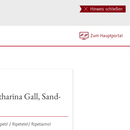
Hinweis schließen
Zum Haupt­por­tal
ha­ri­na Gall, Sand­
­pe­ti! / Ri­pe­te­te!/ Ri­pe­tiamo!