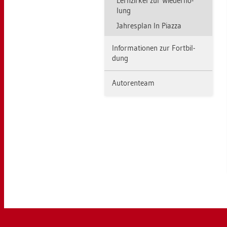
Lern­zir­kel zur Wie­der­ho­
lung
Jah­res­plan In Piaz­za
In­for­ma­tio­nen zur Fort­bil­
dung
Au­to­ren­team