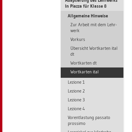
Ad­ap­tie­rung des Lehr­werks
In Piaz­za für Klas­se 8
All­ge­mei­ne Hin­wei­se
Zur Ar­beit mit dem Lehr­
werk
Vor­kurs
Über­sicht Wort­kar­ten ital
dt
Wort­kar­ten dt
Wort­kar­ten ital
Le­zio­ne 1
Le­zio­ne 2
Le­zio­ne 3
Le­zio­ne 4
Vor­ent­las­tung pas­sa­to
pros­si­mo