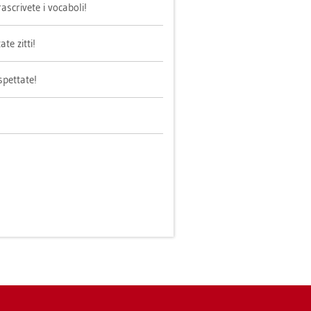
a­scri­ve­te i vo­c­a­bo­li!
ate zitti!
­pet­ta­te!