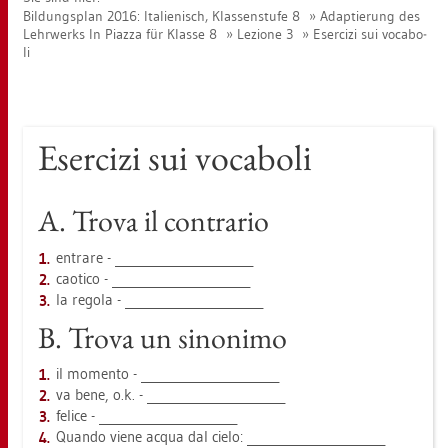
Bil­dungs­plan 2016: Ita­lie­nisch, Klas­sen­stu­fe 8
Ad­ap­tie­rung des
Lehr­werks In Piaz­za für Klas­se 8
Le­zio­ne 3
Eser­ci­zi sui vo­c­a­bo­
li
Eser­ci­zi sui vo­c­a­bo­li
A. Trova il con­tra­rio
ent­ra­re - _______________________
cao­ti­co - _______________________
la re­go­la - _______________________
B. Trova un si­noni­mo
il mo­men­to - _______________________
va bene, o.k. - _______________________
fe­li­ce - _______________________
Quan­do viene acqua dal cielo: _______________________