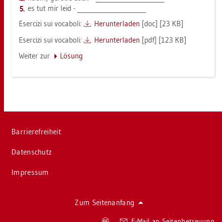
es tut mir leid - _______________________
Eser­ci­zi sui vo­c­a­bo­li:
Her­un­ter­la­den
[doc] [23 KB]
Eser­ci­zi sui vo­c­a­bo­li:
Her­un­ter­la­den
[pdf] [123 KB]
Wei­ter zur
Lö­sung
Bar­rie­re­frei­heit
Da­ten­schutz
Im­pres­sum
Zum Sei­ten­an­fang
Co­
E-Mail an Sei­ten­be­treu­ung