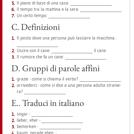
Il piano di base di una casa: _______________________
Il tempo tra la mat­ti­na e la sera: _______________________
Un certo tempo: _______________________
C. De­fi­ni­zio­ni
Il posto dove una per­so­na può la­scia­re la mac­chi­na:
_______________________
Usci­re con il cane: _______________________ il cane
Il ru­mo­re che fa un cane: _______________________
D. Grup­pi di pa­ro­le af­fi­ni
gra­zie - come si chia­ma il verbo? _______________________
ar­ri­ve­der­ci - come si dice a una per­so­na adul­ta stra­ni­e­
ra? _______________________
E.. Tra­du­ci in ita­lia­no
sogar - _______________________
lie­ber, eher - _______________________
be­mer­ken - _______________________
kaum, ge­ra­de eben - _______________________