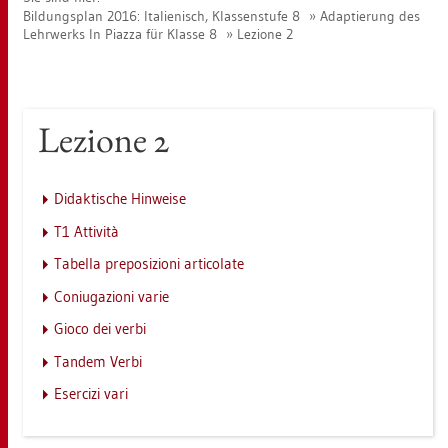
Bil­dungs­plan 2016: Ita­lie­nisch, Klas­sen­stu­fe 8
Ad­ap­tie­rung des
Lehr­werks In Piaz­za für Klas­se 8
Le­zio­ne 2
Le­zio­ne 2
Di­dak­ti­sche Hin­wei­se
T1 At­ti­vità
Ta­bel­la pre­po­si­zio­ni ar­ti­co­la­te
Co­ni­uga­zio­ni varie
Gioco dei verbi
Tan­dem Verbi
Eser­ci­zi vari