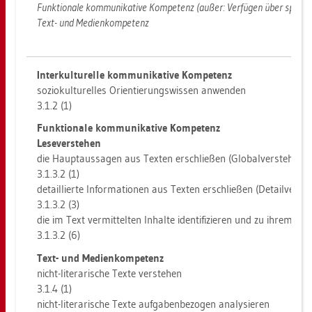
Funk­tio­na­le kom­mu­ni­ka­ti­ve Kom­pe­tenz (außer: Ver­fü­gen über sprach­l
Text- und Me­di­en­kom­pe­tenz
In­ter­kul­tu­rel­le kom­mu­ni­ka­ti­ve Kom­pe­tenz
so­zio­kul­tu­rel­les Ori­en­tie­rungs­wis­sen an­wen­den
3.1.2 (1)
Funk­tio­na­le kom­mu­ni­ka­ti­ve Kom­pe­tenz
Le­se­ver­ste­hen
die Haupt­aus­sa­gen aus Tex­ten er­schlie­ßen (Glo­bal­ver­ste­hen)
3.​1.​3.​2 (1)
de­tail­lier­te In­for­ma­tio­nen aus Tex­ten er­schlie­ßen (De­tail­ver­st
3.​1.​3.​2 (3)
die im Text ver­mit­tel­ten In­hal­te iden­ti­fi­zie­ren und zu ihrem zeil
3.​1.​3.​2 (6)
Text- und Me­di­en­kom­pe­tenz
nicht-li­te­ra­ri­sche Texte ver­ste­hen
3.1.4 (1)
nicht-li­te­ra­ri­sche Texte auf­ga­ben­be­zo­gen ana­ly­sie­ren