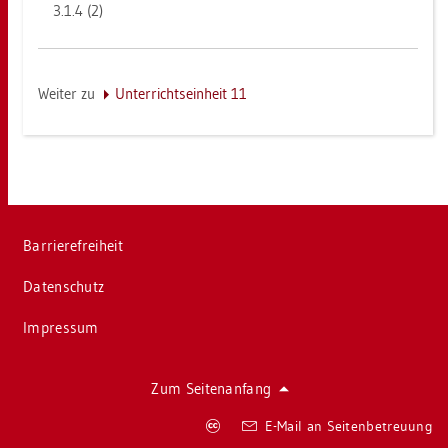
3.1.4 (2)
Wei­ter zu
Un­ter­richts­ein­heit 11
Bar­rie­re­frei­heit
Da­ten­schutz
Im­pres­sum
Zum Sei­ten­an­fang
Co­
E-Mail an Sei­ten­be­treu­ung
py­