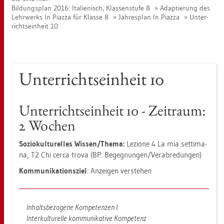
Bil­dungs­plan 2016: Ita­lie­nisch, Klas­sen­stu­fe 8
Ad­ap­tie­rung des
Lehr­werks In Piaz­za für Klas­se 8
Jah­res­plan In Piaz­za
Un­ter­
richts­ein­heit 10
Un­ter­richts­ein­heit 10
Un­ter­richts­ein­heit 10 - Zeit­raum:
2 Wo­chen
So­zio­kul­tu­rel­les Wis­sen/Thema:
Le­zio­ne 4 La mia set­ti­ma­
na, T2 Chi cerca trova (BP: Be­geg­nun­gen/Ver­ab­re­dun­gen)
Kom­mu­ni­ka­ti­ons­ziel
: An­zei­gen ver­ste­hen
In­halts­be­zo­ge­ne Kom­pe­ten­zen I:
In­ter­kul­tu­rel­le kom­mu­ni­ka­ti­ve Kom­pe­tenz