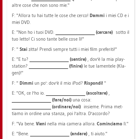
altre cose che non sono mie."
F: "All­ora tu hai tutte le cose che cerco!
Dammi
i miei CD e i
miei DVD.
E: "Non ho i tuoi DVD.
_____________________ (cer­ca­re)
sotto il
tuo letto! Ci sono tante belle cose lì!"
F: "
Stai
zitta! Pren­di semp­re tutti i miei film pre­fe­ri­ti!"
E: "E tu?
_____________________ (sen­ti­re)
, dov'è la mia play­
sta­ti­on?
_____________________ (fi­ni­re)
le tue la­men­te­le (Kla­
gen)!"
F: "
Dimmi
un po': dov'è il mio iPod?
Rispon­di!
"
E: "OK, ce l'ho io.
_____________________ (as­col­ta­re)
,
_____________________ (fare/noi)
una cosa:
_____________________ (or­di­na­re/noi)
in­sie­me. Prima met­
tiamo in or­di­ne una stan­za, poi l'altra. D'ac­cor­do?
F: "Va bene.
Vieni
nella mia ca­me­ra all­ora.
Co­min­cia­mo
lì."
E: "Bene.
_____________________ (an­da­re)
, ti aiuto."