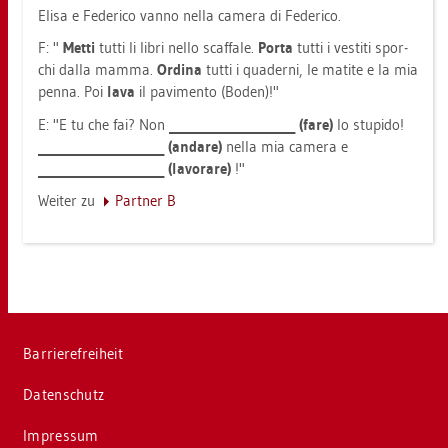
Elisa e Fe­de­ri­co vanno nella ca­me­ra di Fe­de­ri­co.
F: "
Metti
tutti li libri nello scaf­fa­le.
Porta
tutti i ves­ti­ti spor­
chi dalla mamma.
Or­di­na
tutti i qua­der­ni, le ma­ti­te e la mia
penna. Poi
lava
il pavimen­to (Boden)!"
E: "E tu che fai? Non
_____________________ (fare)
lo stu­pi­do!
_____________________ (an­da­re)
nella mia ca­me­ra e
_____________________ (la­vor­a­re)
!"
Wei­ter zu
Part­ner B
Bar­rie­re­frei­heit
Da­ten­schutz
Im­pres­sum