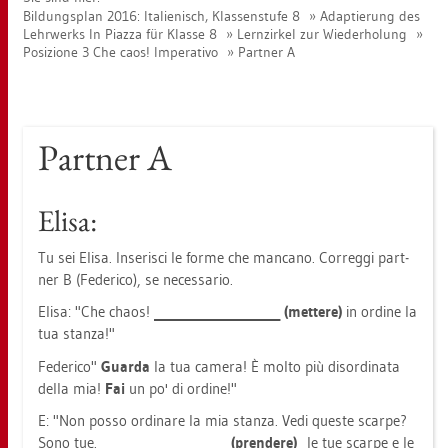
Bil­dungs­plan 2016: Ita­lie­nisch, Klas­sen­stu­fe 8
Ad­ap­tie­rung des
Lehr­werks In Piaz­za für Klas­se 8
Lern­zir­kel zur Wie­der­ho­lung
Po­si­zio­ne 3 Che caos! Im­pe­ra­tivo
Part­ner A
Part­ner A
Elisa:
Tu sei Elisa. In­se­ri­sci le forme che man­ca­no. Cor­reg­gi part­
ner B (Fe­de­ri­co), se ne­ces­sa­rio.
Elisa: "Che chaos!
_____________________
(met­te­re)
in or­di­ne la
tua stan­za!"
Fe­de­ri­co"
Guar­da
la tua ca­me­ra! È molto più dis­or­di­na­ta
della mia!
Fai
un po' di or­di­ne!"
E: "Non posso or­di­na­re la mia stan­za. Vedi ques­te scar­pe?
Sono tue.
_____________________ (pren­de­re)
le tue scar­pe e le