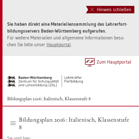
Zur
Zum
Haupt­
Sei­
Hinweis schließen
na­
ten­
vi­
in­
Sie haben di­rekt eine Ma­te­ria­li­en­samm­lung des Leh­rer­fort­
ga­
halt
bil­dungs­ser­vers Baden-Würt­tem­berg auf­ge­ru­fen.
ti­
sprin­
Für wei­te­re Ma­te­ria­li­en und all­ge­mei­ne In­for­ma­tio­nen be­su­
on
gen
chen Sie bitte unser
Haupt­por­tal
.
sprin­
[Alt]+
gen
[1]
[Alt]+
Zum Haupt­por­tal
[0]
Bil­dungs­plan 2016: Ita­lie­nisch, Klas­sen­stu­fe 8
Bil­dungs­plan 2016: Ita­lie­nisch, Klas­sen­stu­fe
8
Sie sind hier: