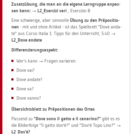
Zu­satz­übung, die man an die ei­ge­ne Lern­grup­pe an­pas­
sen kann:
→
L2_E­ser­ci­zi vari
, Eser­ci­zio B
Eine schwie­ri­ge, aber sinn­vol­le
Übung zu den Prä­po­si­tio­
nen
- mit und ohne Ar­ti­kel - ist das Spiel­brett "Dove an­da­
te" aus Corso Ita­lia 1: Tipps für den Un­ter­richt, S.40 →
L2_Do­ve an­da­te
Dif­fe­ren­zie­rungs­as­pekt:
Wer's kann → Fra­gen va­ri­ie­ren:
Dove vai?
Dove an­da­te?
Dove va?
Dove vanno?
Über­sichts­blatt zu Prä­po­si­tio­nen des Ortes
Pas­send zu
"Dove sono il gatto e il ca­na­ri­no?"
gibt es es
die Bil­der­fol­ge "Il gatto dov'è?" und "Dov'è Topo Lino?" →
L2_Dov'è?