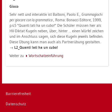
Gioco
Sehr nett und in­ter­ak­tiv ist Bal­bo­ni, Paolo E.,
Gram­ma­gio­chi
per gio­ca­re con la gram­ma­ti­ca
, Roma: Bo­nac­ci Edi­to­re, 1999,
p.45 "Quan­ti lati ha un cubo!" Die Schü­ler müs­sen hier als
HV-Dik­tat Ku­geln neben, über, hin­ter ... einen Wür­fel zei­chen
und im An­schluss sagen, sich diese Ku­geln je­weils be­fin­den.
Diese Übung kann man auch als Part­ner­übung ge­stal­ten.
→
L2_Quan­ti lati ha un cubo!
Wei­ter zu
Wort­schatz­ein­füh­rung
Bar­rie­re­frei­heit
Da­ten­schutz