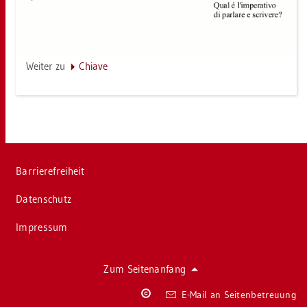
Wei­ter zu
Chia­ve
Bar­rie­re­frei­heit
Da­ten­schutz
Im­pres­sum
Zum Sei­ten­an­fang
Co­
E-Mail an Sei­ten­be­treu­ung