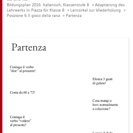
Bil­dungs­plan 2016: Ita­lie­nisch, Klas­sen­stu­fe 8
Ad­ap­tie­rung des
Lehr­werks In Piaz­za für Klas­se 8
Lern­zir­kel zur Wie­der­ho­lung
Po­si­zio­ne 6 Il gioco della rana
Par­ten­za
Par­ten­za