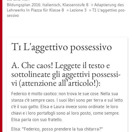
Bil­dungs­plan 2016: Ita­lie­nisch, Klas­sen­stu­fe 8
Ad­ap­tie­rung des
Lehr­werks In Piaz­za für Klas­se 8
Le­zio­ne 3
T1 L'ag­get­tivo pos­
ses­si­vo
T1 L'ag­get­tivo pos­ses­si­vo
A. Che caos! Leg­ge­te il testo e
sot­to­li­nea­te gli ag­get­ti­vi pos­ses­si­
vi (at­ten­zio­ne all’ar­ti­co­lo!):
Fe­de­ri­co è molto cao­ti­co: non trova le sue cose. Nella sua
stan­za c'è semp­re caos. I suoi libri sono per terra e sul letto
c'è il suo gatto. Elisa e Laura in­ve­ce sono or­di­na­te: le loro
chia­vi e i loro por­ta­fo­g­li sono al loro posto, come semp­re.
Elisa parla con suo fra­tel­lo.
Elisa: "Fe­de­ri­co, posso pren­de­re la tua chi­tar­ra?"