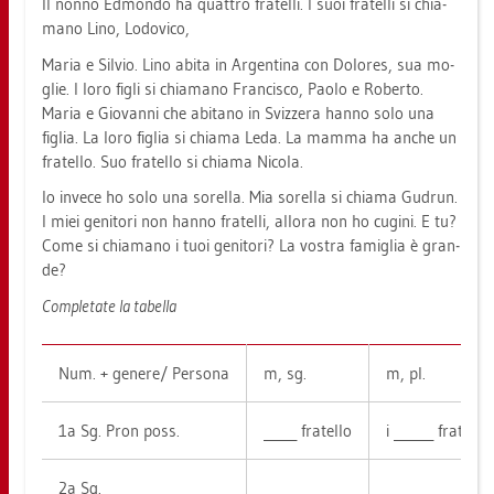
Il nonno Ed­mon­do ha quat­tro fra­tel­li. I suoi fra­tel­li si chia­
ma­no Lino, Lo­do­vi­co,
Maria e Sil­vio. Lino abita in Ar­gen­ti­na con Do­lo­res, sua mo­
g­lie. I loro figli si chia­ma­no Fran­cis­co, Paolo e Ro­ber­to.
Maria e Gio­van­ni che abita­no in Sviz­ze­ra hanno solo una
figlia. La loro figlia si chia­ma Leda. La mamma ha anche un
fra­tel­lo. Suo fra­tel­lo si chia­ma Ni­co­la.
Io in­ve­ce ho solo una so­rel­la. Mia so­rel­la si chia­ma Gud­run.
I miei ge­ni­to­ri non hanno fra­tel­li, all­ora non ho cu­gi­ni. E tu?
Come si chia­ma­no i tuoi ge­ni­to­ri? La vos­tra fa­miglia è gran­
de?
Com­pleta­te la ta­bel­la
Num. + ge­ne­re/ Per­so­na
m, sg.
m, pl.
1a Sg. Pron poss.
_____ fra­tel­lo
i ______ fra­tel­li
2a Sg.