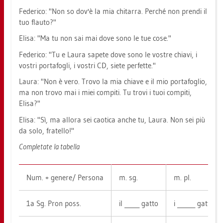
Fe­de­ri­co: "Non so dov'è la mia chi­tar­ra. Perché non pren­di il
tuo flau­to?"
Elisa: "Ma tu non sai mai dove sono le tue cose."
Fe­de­ri­co: "Tu e Laura sa­pe­te dove sono le vost­re chia­vi, i
vos­tri por­ta­fo­g­li, i vos­tri CD, siete per­fet­te."
Laura: "Non è vero. Trovo la mia chia­ve e il mio por­ta­fo­glio,
ma non trovo mai i miei com­pi­ti. Tu trovi i tuoi com­pi­ti,
Elisa?"
Elisa: "Sì, ma all­ora sei cao­ti­ca anche tu, Laura. Non sei più
da solo, fra­tel­lo!"
Com­pleta­te la ta­bel­la
Num. + ge­ne­re/ Per­so­na
m. sg.
m. pl.
1a Sg. Pron poss.
il _____ gatto
i ______ gatti