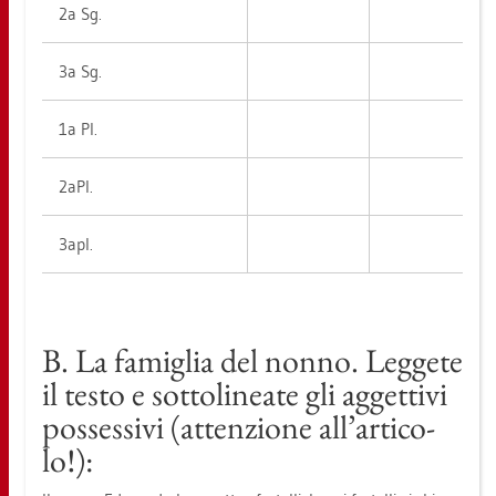
2a Sg.
3a Sg.
1a Pl.
2aPl.
3apl.
B. La fa­miglia del nonno. Leg­ge­te
il testo e sot­to­li­nea­te gli ag­get­ti­vi
pos­ses­si­vi (at­ten­zio­ne all’ar­ti­co­
lo!):