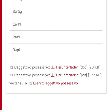
3a Sg.
1a Pl.
2aPl.
3apl.
T1 L'ag­get­tivo pos­ses­si­vo:
Her­un­ter­la­den
[doc] [28 KB]
T1 L'ag­get­tivo pos­ses­si­vo:
Her­un­ter­la­den
[pdf] [122 KB]
Wei­ter zu
T1 Eser­ci­zi ag­get­tivo pos­ses­si­vo