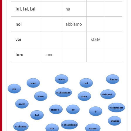
lui, lei, Lei
ha
noi
ab­bia­mo
voi
state
loro
sono