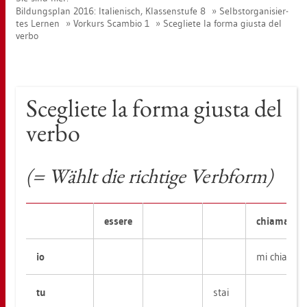
Bil­dungs­plan 2016: Ita­lie­nisch, Klas­sen­stu­fe 8
Selbst­or­ga­ni­sier­
tes Ler­nen
Vor­kurs Scam­bio 1
Sce­glie­te la forma gius­ta del
verbo
Sce­glie­te la forma gius­ta del
verbo
(= Wählt die rich­ti­ge Ver­b­form)
es­se­re
chia­mar­si
io
mi chia­mo
tu
stai