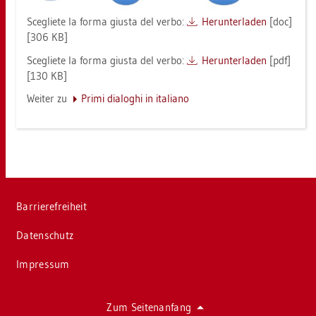
Sce­glie­te la forma gius­ta del verbo:
Her­un­ter­la­den
[doc]
[306 KB]
Sce­glie­te la forma gius­ta del verbo:
Her­un­ter­la­den
[pdf]
[130 KB]
Wei­ter zu
Primi dia­lo­ghi in ita­lia­no
Bar­rie­re­frei­heit
Da­ten­schutz
Im­pres­sum
Zum Sei­ten­an­fang