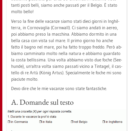
tanti posti belli, siamo anche pas­sa­ti per il Bel­gio. È stato
molto bello!
Verso la fine delle va­can­ze siamo stati dieci gior­ni in Ing­hil­
ter­ra, in Cor­no­vaglia (Corn­wall). Ci siamo an­da­ti in aereo,
poi ab­bia­mo preso la mac­chi­na. Ab­bia­mo dor­mi­to in una
bella casa con vista sul mare. Il primo gior­no ho anche
fatto il bagno nel mare, poi ha fatto trop­po fred­do. Però ab­
bia­mo cammi­na­to molto nella na­tu­ra e ab­bia­mo guar­da­to
la costa bel­lis­si­ma. Una volta ab­bia­mo visto due foche (See­
hun­de), un'altra volta siamo pas­sa­ti vici­no a Tin­ta­gel, il ca­s­
tel­lo di re Artù (König Artus). Spe­cial­men­te le foche mi sono
pia­ci­u­te molto.
Devo dire che le mie va­can­ze sono state fan­tas­ti­che.
A. Do­man­de sul testo