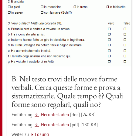
B. Nel testo trovi delle nuove forme
ver­ba­li. Cerca ques­te forme e prova a
sis­te­ma­tiz­zar­le. Quale tempo è? Quali
forme sono re­go­la­ri, quali no?
Ein­füh­rung:
Her­un­ter­la­den
[doc] [24 KB]
Ein­füh­rung:
Her­un­ter­la­den
[pdf] [130 KB]
Wei­ter zu
Lö­sung