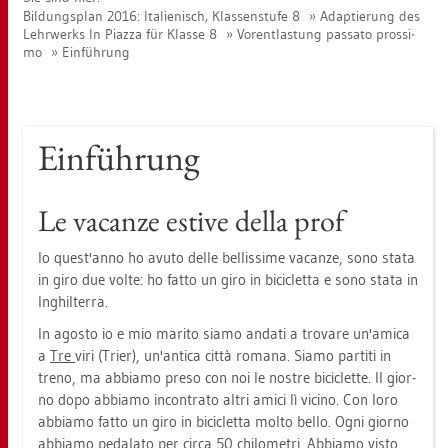
Bil­dungs­plan 2016: Ita­lie­nisch, Klas­sen­stu­fe 8
Ad­ap­tie­rung des
Lehr­werks In Piaz­za für Klas­se 8
Vor­ent­las­tung pas­sa­to pros­si­
mo
Ein­füh­rung
Ein­füh­rung
Le va­can­ze es­ti­ve della prof
Io quest'anno ho avuto delle bel­lis­si­me va­can­ze, sono stata
in giro due volte: ho fatto un giro in bi­ci­cletta e sono stata in
Ing­hil­ter­ra.
In ago­s­to io e mio ma­ri­to siamo an­da­ti a tro­va­re un'amica
a
Tre
viri (Trier), un'an­ti­ca città ro­ma­na. Siamo par­ti­ti in
treno, ma ab­bia­mo preso con noi le nost­re bi­ci­clette. Il gior­
no dopo ab­bia­mo in­con­tra­to altri amici lì vici­no. Con loro
ab­bia­mo fatto un giro in bi­ci­cletta molto bello. Ogni gior­no
ab­bia­mo pe­da­la­to per circa 50 chi­lo­me­tri. Ab­bia­mo visto