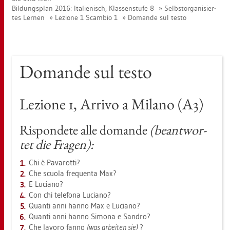
Bil­dungs­plan 2016: Ita­lie­nisch, Klas­sen­stu­fe 8
Selbst­or­ga­ni­sier­
tes Ler­nen
Le­zio­ne 1 Scam­bio 1
Do­man­de sul testo
Do­man­de sul testo
Le­zio­ne 1, Ar­ri­vo a Mi­la­no (A3)
Rispon­de­te alle do­man­de
(be­ant­wor­
tet die Fra­gen):
Chi è Pa­va­rot­ti?
Che scuo­la fre­quen­ta Max?
E Lu­cia­no?
Con chi te­le­fo­na Lu­cia­no?
Quan­ti anni hanno Max e Lu­cia­no?
Quan­ti anni hanno Si­mo­na e San­dro?
Che la­voro fanno
(was ar­bei­ten sie)
?