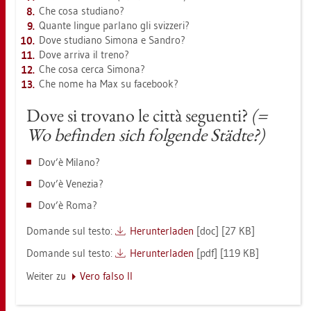
Che cosa stu­dia­no?
Quan­te lin­gue par­la­no gli sviz­ze­ri?
Dove stu­dia­no Si­mo­na e San­dro?
Dove ar­ri­va il treno?
Che cosa cerca Si­mo­na?
Che nome ha Max su face­book?
Dove si tro­va­no le città se­guen­ti?
(=
Wo be­fin­den sich fol­gen­de Städ­te?)
Dov’è Mi­la­no?
Dov’è Ve­ne­zia?
Dov’è Roma?
Do­man­de sul testo:
Her­un­ter­la­den
[doc] [27 KB]
Do­man­de sul testo:
Her­un­ter­la­den
[pdf] [119 KB]
Wei­ter zu
Vero falso II