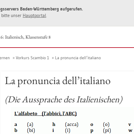
ngs­ser­vers Baden-Würt­tem­berg auf­ge­ru­fen.
ie bitte unser
Haupt­por­tal
.
: Ita­lie­nisch, Klas­sen­stu­fe 8
Ler­nen
Vor­kurs Scam­bio 1
La pro­nun­cia dell’ita­lia­no
La pro­nun­cia dell’ita­lia­no
(Die Aus­spra­che des Ita­lie­ni­schen)