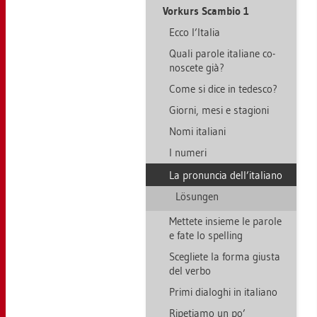
Vor­kurs Scam­bio 1
Ecco l’Ita­lia
Quali pa­ro­le ita­lia­ne co­
no­s­ce­te già?
Come si dice in te­des­co?
Gior­ni, mesi e sta­gio­ni
Nomi ita­lia­ni
I nu­me­ri
La pro­nun­cia dell’ita­lia­no
Lö­sun­gen
Met­te­te in­sie­me le pa­ro­le
e fate lo spel­ling
Sce­glie­te la forma gius­ta
del verbo
Primi dia­lo­ghi in ita­lia­no
Ri­pe­tiamo un po’