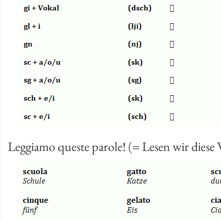
Leg­gia­mo ques­te pa­ro­le! (= Lesen wir diese 