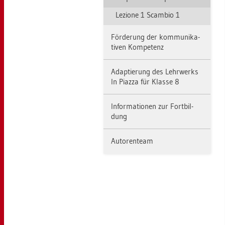
Le­zio­ne 1 Scam­bio 1
För­de­rung der kom­mu­ni­ka­
ti­ven Kom­pe­tenz
Ad­ap­tie­rung des Lehr­werks
In Piaz­za für Klas­se 8
In­for­ma­tio­nen zur Fort­bil­
dung
Au­to­ren­team