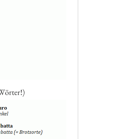
Wör­ter!)