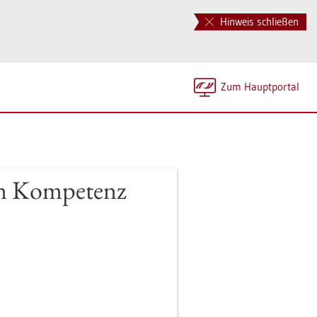
Hinweis schließen
Zum Haupt­por­tal
en Kom­pe­tenz