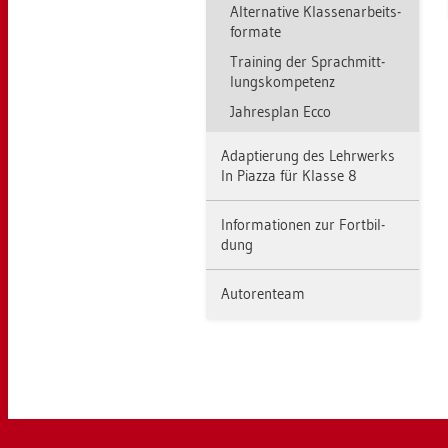
Al­ter­na­ti­ve Klas­sen­ar­beits­
for­ma­te
Trai­ning der Sprach­mitt­
lungs­kom­pe­tenz
Jah­res­plan Ecco
Ad­ap­tie­rung des Lehr­werks
In Piaz­za für Klas­se 8
In­for­ma­tio­nen zur Fort­bil­
dung
Au­to­ren­team