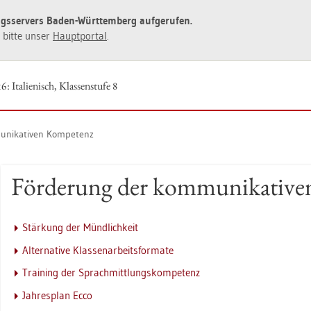
ngs­ser­vers Baden-Würt­tem­berg auf­ge­ru­fen.
ie bitte unser
Haupt­por­tal
.
: Ita­lie­nisch, Klas­sen­stu­fe 8
­ni­ka­ti­ven Kom­pe­tenz
För­de­rung der kom­mu­ni­ka­ti­v
Stär­kung der Münd­lich­keit
Al­ter­na­ti­ve Klas­sen­ar­beits­for­ma­te
Trai­ning der Sprach­mitt­lungs­kom­pe­tenz
Jah­res­plan Ecco