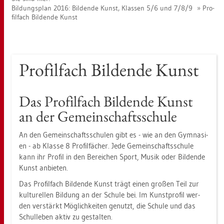
Bil­dungs­plan 2016: Bil­den­de Kunst, Klas­sen 5/6 und 7/8/9
Pro­
fil­fach Bil­den­de Kunst
Pro­fil­fach Bil­den­de Kunst
Das Pro­fil­fach Bil­den­de Kunst
an der Ge­mein­schafts­schu­le
An den Ge­mein­schafts­schu­len gibt es - wie an den Gym­na­si­
en - ab Klas­se 8 Pro­fil­fä­cher. Jede Ge­mein­schafts­schu­le
kann ihr Pro­fil in den Be­rei­chen Sport, Musik oder Bil­den­de
Kunst an­bie­ten.
Das Pro­fil­fach Bil­den­de Kunst trägt einen gro­ßen Teil zur
kul­tu­rel­len Bil­dung an der Schu­le bei. Im Kunst­pro­fil wer­
den ver­stärkt Mög­lich­kei­ten ge­nutzt, die Schu­le und das
Schul­le­ben aktiv zu ge­stal­ten.