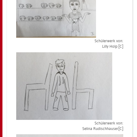
Schü­ler­werk von:
Lilly Holp [C]
Schü­ler­werk von:
Se­li­na Ru­disch­hau­ser[C]