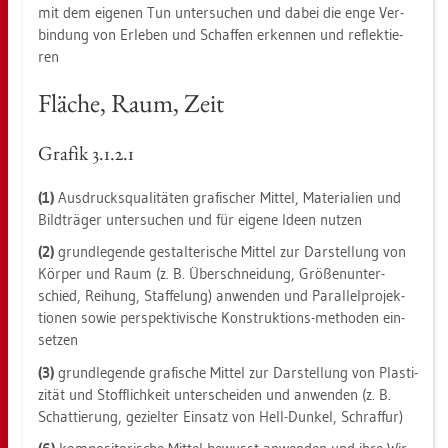
mit dem ei­ge­nen Tun un­ter­su­chen und dabei die enge Ver­
bin­dung von Er­le­ben und Schaf­fen er­ken­nen und re­flek­tie­
ren
Flä­che, Raum, Zeit
Gra­fik 3.​1.​2.​1
(1)
Aus­drucks­qua­li­tä­ten gra­fi­scher Mit­tel, Ma­te­ria­li­en und
Bild­trä­ger un­ter­su­chen und für ei­ge­ne Ideen nut­zen
(2)
grund­le­gen­de ge­stal­te­ri­sche Mit­tel zur Dar­stel­lung von
Kör­per und Raum (z. B. Über­schnei­dung, Grö­ßen­un­ter­
schied, Rei­hung, Staf­fe­lung) an­wen­den und Par­al­lel­pro­jek­
tio­nen sowie per­spek­ti­vi­sche Kon­struk­ti­ons-me­tho­den ein­
set­zen
(3)
grund­le­gen­de gra­fi­sche Mit­tel zur Dar­stel­lung von Plas­ti­
zi­tät und Stoff­lich­keit un­ter­schei­den und an­wen­den (z. B.
Schat­tie­rung, ge­ziel­ter Ein­satz von Hell-Dun­kel, Schraf­fur)