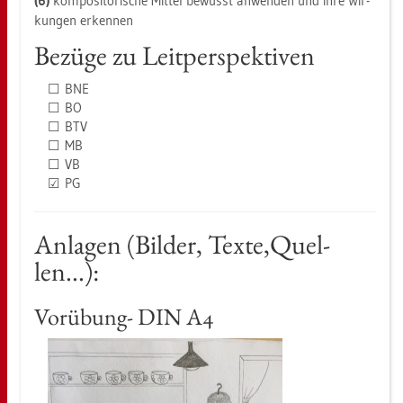
(6)
kom­po­si­to­ri­sche Mit­tel be­wusst an­wen­den und ihre Wir­
kun­gen er­ken­nen
Be­zü­ge zu Leit­per­spek­ti­ven
☐ BNE
☐ BO
☐ BTV
☐ MB
☐ VB
☑ PG
An­la­gen (Bil­der, Texte,Quel­
len...):
Vor­übung- DIN A4