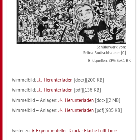
Schü­ler­werk von:
Se­li­na Ru­disch­hau­ser [C]
Bild­quel­len: ZPG Sek1 BK
Wim­mel­bild:
Her­un­ter­la­den
[docx][200 KB]
Wim­mel­bild:
Her­un­ter­la­den
[pdf][136 KB]
Wim­mel­bild – An­la­gen:
Her­un­ter­la­den
[docx][2 MB]
Wim­mel­bild – An­la­gen:
Her­un­ter­la­den
[pdf][935 KB]
Wei­ter zu
Ex­pe­ri­men­tel­ler Druck - Flä­che trifft Linie