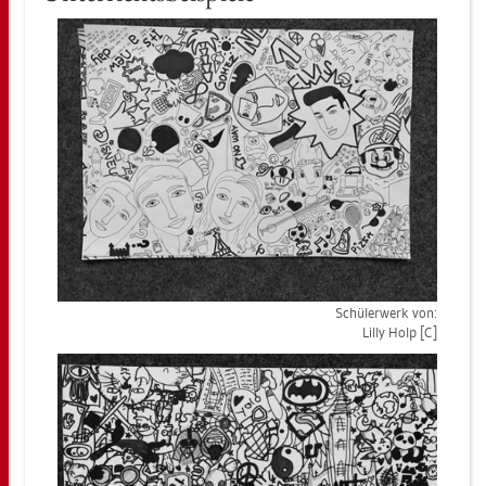
Schü­ler­werk von:
Lilly Holp [C]