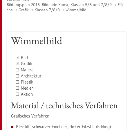
Bil­dungs­plan 2016: Bil­den­de Kunst, Klas­sen 5/6 und 7/8/9
Flä­
che
Gra­fik
Klas­sen 7/8/9
Wim­mel­bild
Wim­mel­bild
☑ Bild
☑ Gra­fik
☐ Ma­le­rei
☐ Ar­chi­tek­tur
☐ Plas­tik
☐ Me­di­en
☐ Ak­ti­on
Ma­te­ri­al / tech­ni­sches Ver­fah­ren
Gra­fi­sches Ver­fah­ren
Blei­stift; schwar­zer Fi­ne­liner, di­cker Filz­stift (Ed­ding)