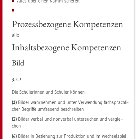
Alles über einen Kamm sche­ren.
….
Pro­zess­be­zo­ge­ne Kom­pe­ten­zen
alle
In­halts­be­zo­ge­ne Kom­pe­ten­zen
Bild
3.2.1
Die Schü­le­rin­nen und Schü­ler kön­nen
(1)
Bil­der wahr­neh­men und unter Ver­wen­dung fach­sprach­li­
cher Be­grif­fe um­fas­send be­schrei­ben
(2)
Bil­der ver­bal und non­ver­bal un­ter­su­chen und ver­glei­
chen
(4)
Bil­der in Be­zie­hung zur Pro­duk­ti­on und im Wech­sel­spiel