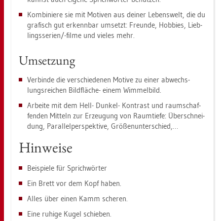
Kom­bi­nie­re sie mit Mo­ti­ven aus dei­ner Le­bens­welt, die du
gra­fisch gut er­kenn­bar um­setzt: Freun­de, Hob­bies, Lieb­
lings­se­ri­en/-filme und vie­les mehr.
Um­set­zung
Ver­bin­de die ver­schie­de­nen Mo­ti­ve zu einer ab­wechs­
lungs­rei­chen Bild­flä­che- einem Wim­mel­bild.
Ar­bei­te mit dem Hell- Dun­kel- Kon­trast und raum­schaf­
fen­den Mit­teln zur Er­zeu­gung von Raum­tie­fe: Über­schnei­
dung, Par­al­lel­per­spek­ti­ve, Grö­ßen­un­ter­schied,…
Hin­wei­se
Bei­spie­le für Sprich­wör­ter
Ein Brett vor dem Kopf haben.
Alles über einen Kamm sche­ren.
Eine ru­hi­ge Kugel schie­ben.