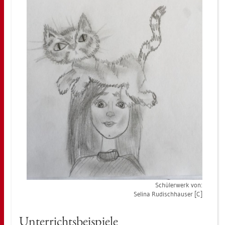
Schü­ler­werk von:
Se­li­na Ru­disch­hau­ser [C]
Un­ter­richts­bei­spie­le