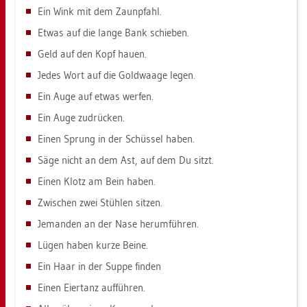
Ein Wink mit dem Zaun­pfahl.
Etwas auf die lange Bank schie­ben.
Geld auf den Kopf hauen.
Jedes Wort auf die Gold­waa­ge legen.
Ein Auge auf etwas wer­fen.
Ein Auge zu­drü­cken.
Einen Sprung in der Schüs­sel haben.
Säge nicht an dem Ast, auf dem Du sitzt.
Einen Klotz am Bein haben.
Zwi­schen zwei Stüh­len sit­zen.
Je­man­den an der Nase her­um­füh­ren.
Lügen haben kurze Beine.
Ein Haar in der Suppe fin­den
Einen Ei­er­tanz auf­füh­ren.