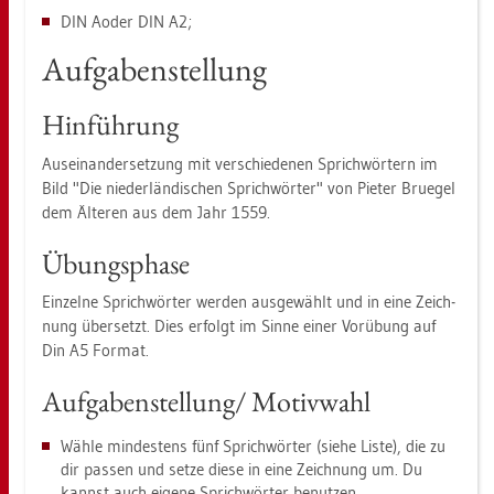
DIN Aoder DIN A2;
Auf­ga­ben­stel­lung
Hin­füh­rung
Aus­ein­an­der­set­zung mit ver­schie­de­nen Sprich­wör­tern im
Bild "Die nie­der­län­di­schen Sprich­wör­ter" von Pie­ter Brue­gel
dem Äl­te­ren aus dem Jahr 1559.
Übungs­pha­se
Ein­zel­ne Sprich­wör­ter wer­den aus­ge­wählt und in eine Zeich­
nung über­setzt. Dies er­folgt im Sinne einer Vor­übung auf
Din A5 For­mat.
Auf­ga­ben­stel­lung/ Mo­tiv­wahl
Wähle min­des­tens fünf Sprich­wör­ter (siehe Liste), die zu
dir pas­sen und setze diese in eine Zeich­nung um. Du
kannst auch ei­ge­ne Sprich­wör­ter be­nut­zen.