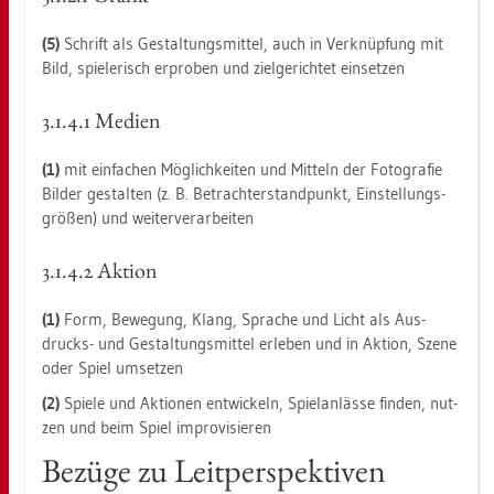
(5)
Schrift als Ge­stal­tungs­mit­tel, auch in Ver­knüp­fung mit
Bild, spie­le­risch er­pro­ben und ziel­ge­rich­tet ein­set­zen
3.​1.​4.​1 Me­di­en
(1)
mit ein­fa­chen Mög­lich­kei­ten und Mit­teln der Fo­to­gra­fie
Bil­der ge­stal­ten (z. B. Be­tracht­er­stand­punkt, Ein­stel­lungs­
grö­ßen) und wei­ter­ver­ar­bei­ten
3.​1.​4.​2 Ak­ti­on
(1)
Form, Be­we­gung, Klang, Spra­che und Licht als Aus­
drucks- und Ge­stal­tungs­mit­tel er­le­ben und in Ak­ti­on, Szene
oder Spiel um­set­zen
(2)
Spie­le und Ak­tio­nen ent­wi­ckeln, Spiel­an­läs­se fin­den, nut­
zen und beim Spiel im­pro­vi­sie­ren
Be­zü­ge zu Leit­per­spek­ti­ven