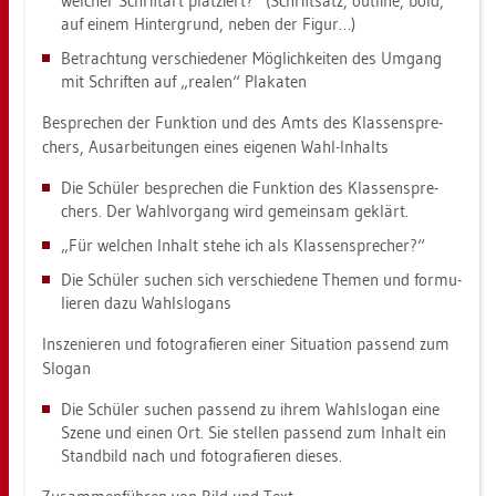
wel­cher Schrift­art plat­ziert?“ (Schrift­satz, out­li­ne, bold,
auf einem Hin­ter­grund, neben der Figur…)
Be­trach­tung ver­schie­de­ner Mög­lich­kei­ten des Um­gang
mit Schrif­ten auf „rea­len“ Pla­ka­ten
Be­spre­chen der Funk­ti­on und des Amts des Klas­sen­spre­
chers, Aus­ar­bei­tun­gen eines ei­ge­nen Wahl-In­halts
Die Schü­ler be­spre­chen die Funk­ti­on des Klas­sen­spre­
chers. Der Wahl­vor­gang wird ge­mein­sam ge­klärt.
„Für wel­chen In­halt stehe ich als Klas­sen­spre­cher?“
Die Schü­ler su­chen sich ver­schie­de­ne The­men und for­mu­
lie­ren dazu Wahl­slo­gans
In­sze­nie­ren und fo­to­gra­fie­ren einer Si­tua­ti­on pas­send zum
Slo­gan
Die Schü­ler su­chen pas­send zu ihrem Wahl­slo­gan eine
Szene und einen Ort. Sie stel­len pas­send zum In­halt ein
Stand­bild nach und fo­to­gra­fie­ren die­ses.