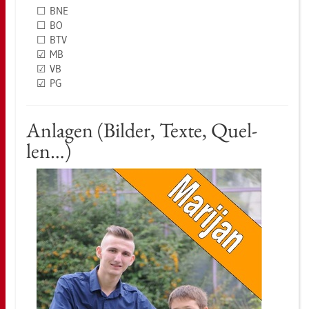
☐ BNE
☐ BO
☐ BTV
☑ MB
☑ VB
☑ PG
An­la­gen (Bil­der, Texte, Quel­
len…)