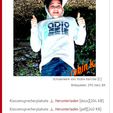
Schü­ler­werk von: Robin Kärcher [C]
Bild­quel­len: ZPG Sek1 BK
Klas­sen­spre­cher­pla­ka­te:
Her­un­ter­la­den
[docx][204 KB]
Klas­sen­spre­cher­pla­ka­te:
Her­un­ter­la­den
[pdf][240 KB]