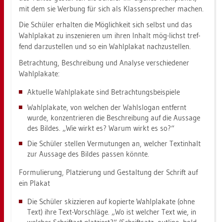
mit dem sie Wer­bung für sich als Klas­sen­spre­cher ma­chen.
Die Schü­ler er­hal­ten die Mög­lich­keit sich selbst und das
Wahl­pla­kat zu in­sze­nie­ren um ihren In­halt mög-lichst tref­
fend dar­zu­stel­len und so ein Wahl­pla­kat nach­zu­stel­len.
Be­trach­tung, Be­schrei­bung und Ana­ly­se ver­schie­de­ner
Wahl­pla­ka­te:
Ak­tu­el­le Wahl­pla­ka­te sind Be­trach­tungs­bei­spie­le
Wahl­pla­ka­te, von wel­chen der Wahl­slo­gan ent­fernt
wurde, kon­zen­trie­ren die Be­schrei­bung auf die Aus­sa­ge
des Bil­des. „Wie wirkt es? Warum wirkt es so?“
Die Schü­ler stel­len Ver­mu­tun­gen an, wel­cher Textin­halt
zur Aus­sa­ge des Bil­des pas­sen könn­te.
For­mu­lie­rung, Plat­zie­rung und Ge­stal­tung der Schrift auf
ein Pla­kat
Die Schü­ler skiz­zie­ren auf ko­pier­te Wahl­pla­ka­te (ohne
Text) ihre Text-Vor­schlä­ge. „Wo ist wel­cher Text wie, in