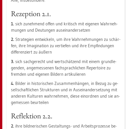
Alle, ins­be­son­de­re:
Re­zep­ti­on 2.1.
1.
sich zu­neh­mend offen und kri­tisch mit ei­ge­nen Wahr­neh­
mun­gen und Deu­tun­gen aus­ein­an­der­set­zen
2.
Stra­te­gi­en ent­wi­ckeln, um ihre Wahr­neh­mun­gen zu schär­
fen, ihre Ima­gi­na­ti­on zu ver­tie­fen und ihre Emp­fin­dun­gen
dif­fe­ren­ziert zu äu­ßern
3.
sich sach­ge­recht und wert­schät­zend mit einem grund­le­
gen­den, an­ge­mes­se­nen fach­sprach­li­chen Re­per­toire zu
frem­den und ei­ge­nen Bil­dern ar­ti­ku­lie­ren
4.
Bil­der in his­to­ri­schen Zu­sam­men­hän­gen, in Bezug zu ge­
sell­schaft­li­chen Struk­tu­ren und in Aus­ein­an­der­set­zung mit
an­de­ren Kul­tu­ren wahr­neh­men, diese ein­ord­nen und sie an­
ge­mes­sen be­ur­tei­len
Re­flek­ti­on 2.2.
2.
ihre bild­ne­ri­schen Ge­stal­tungs- und Ar­beits­pro­zes­se be­