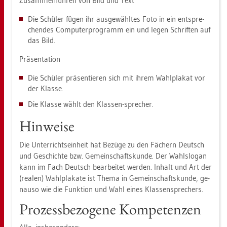
Zu­sam­men­füh­ren von Bild und Text
Die Schü­ler fügen ihr aus­ge­wähl­tes Foto in ein ent­spre­
chen­des Com­pu­ter­pro­gramm ein und legen Schrif­ten auf
das Bild.
Prä­sen­ta­ti­on
Die Schü­ler prä­sen­tie­ren sich mit ihrem Wahl­pla­kat vor
der Klas­se.
Die Klas­se wählt den Klas­sen-spre­cher.
Hin­wei­se
Die Un­ter­richts­ein­heit hat Be­zü­ge zu den Fä­chern Deutsch
und Ge­schich­te bzw. Ge­mein­schafts­kun­de. Der Wahl­slo­gan
kann im Fach Deutsch be­ar­bei­tet wer­den. In­halt und Art der
(rea­len) Wahl­pla­ka­te ist Thema in Ge­mein­schafts­kun­de, ge­
nau­so wie die Funk­ti­on und Wahl eines Klas­sen­spre­chers.
Pro­zess­be­zo­ge­ne Kom­pe­ten­zen