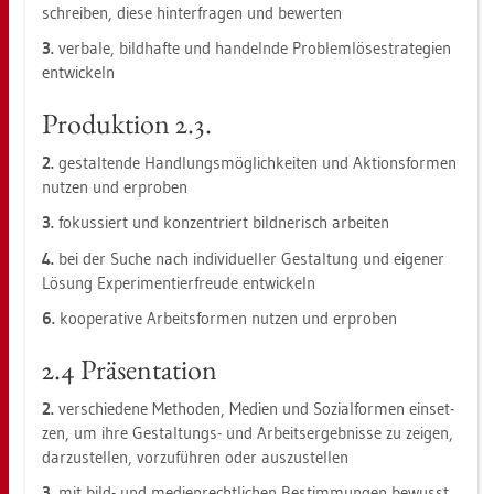
schrei­ben, diese hin­ter­fra­gen und be­wer­ten
3.
ver­ba­le, bild­haf­te und han­deln­de Pro­blem­lö­se­stra­te­gi­en
ent­wi­ckeln
Pro­duk­ti­on 2.3.
2.
ge­stal­ten­de Hand­lungs­mög­lich­kei­ten und Ak­ti­ons­for­men
nut­zen und er­pro­ben
3.
fo­kus­siert und kon­zen­triert bild­ne­risch ar­bei­ten
4.
bei der Suche nach in­di­vi­du­el­ler Ge­stal­tung und ei­ge­ner
Lö­sung Ex­pe­ri­men­tier­freu­de ent­wi­ckeln
6.
ko­ope­ra­ti­ve Ar­beits­for­men nut­zen und er­pro­ben
2.4 Prä­sen­ta­ti­on
2.
ver­schie­de­ne Me­tho­den, Me­di­en und So­zi­al­for­men ein­set­
zen, um ihre Ge­stal­tungs- und Ar­beits­er­geb­nis­se zu zei­gen,
dar­zu­stel­len, vor­zu­füh­ren oder aus­zu­stel­len
3.
mit bild- und me­di­en­recht­li­chen Be­stim­mun­gen be­wusst