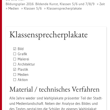
Bil­dungs­plan 2016: Bil­den­de Kunst, Klas­sen 5/6 und 7/8/9
Zeit
Me­di­en
Klas­sen 5/6
Klas­sen­spre­cher­pla­ka­te
Klas­sen­spre­cher­pla­ka­te
☑ Bild
☐ Gra­fik
☐ Ma­le­rei
☐ Ar­chi­tek­tur
☑ Plas­tik
☐ Me­di­en
☐ Ak­ti­on
Ma­te­ri­al / tech­ni­sches Ver­fah­ren
Alle Jahre wie­der sind Wahl­pla­ka­te prä­sen­ter Teil der Stadt-
und Me­di­en­land­schaft. Neben der Ana­ly­se des Bil­des und
des Tex­tes ge­s­tal-ten die Schü­ler ihr ei­ge­nes Wahl­pla­kat,