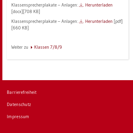
Klas­sen­spre­cher­pla­ka­te – An­la­gen:
Her­un­ter­la­den
[docx][708 KB]
Klas­sen­spre­cher­pla­ka­te – An­la­gen:
Her­un­ter­la­den
[pdf]
[660 KB]
Wei­ter zu
Klas­sen 7/8/9
Bar­rie­re­frei­heit
Da­ten­schutz
Im­pres­sum