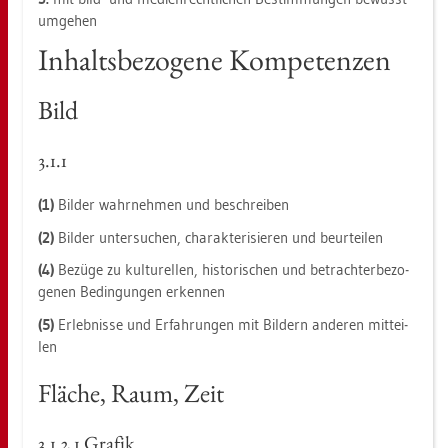
um­ge­hen
In­halts­be­zo­ge­ne Kom­pe­ten­zen
Bild
3.1.1
(1)
Bil­der wahr­neh­men und be­schrei­ben
(2)
Bil­der un­ter­su­chen, cha­rak­te­ri­sie­ren und be­ur­tei­len
(4)
Be­zü­ge zu kul­tu­rel­len, his­to­ri­schen und be­trach­ter­be­zo­
ge­nen Be­din­gun­gen er­ken­nen
(5)
Er­leb­nis­se und Er­fah­run­gen mit Bil­dern an­de­ren mit­tei­
len
Flä­che, Raum, Zeit
3.​1.​2.​1 Gra­fik