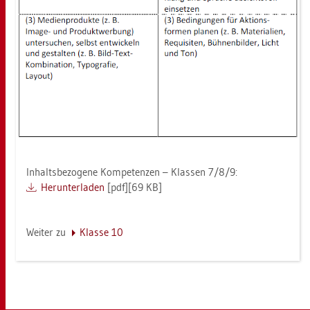
In­halts­be­zo­ge­ne Kom­pe­ten­zen – Klas­sen 7/8/9:
Her­un­ter­la­den
[pdf][69 KB]
Wei­ter zu
Klas­se 10