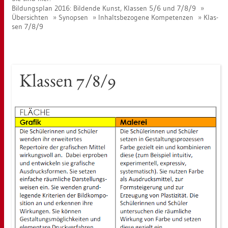
Bil­dungs­plan 2016: Bil­den­de Kunst, Klas­sen 5/6 und 7/8/9
Über­sich­ten
Syn­op­sen
In­halts­be­zo­ge­ne Kom­pe­ten­zen
Klas­
sen 7/8/9
Klas­sen 7/8/9