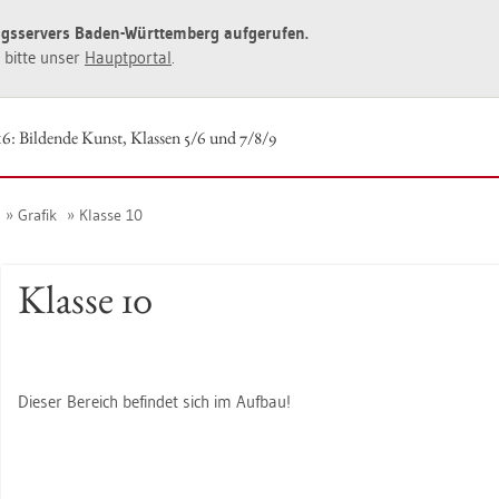
ngs­ser­vers Baden-Würt­tem­berg auf­ge­ru­fen.
ie bitte unser
Haupt­por­tal
.
16: Bil­den­de Kunst, Klas­sen 5/6 und 7/8/9
Gra­fik
Klas­se 10
Klas­se 10
Die­ser Be­reich be­fin­det sich im Auf­bau!