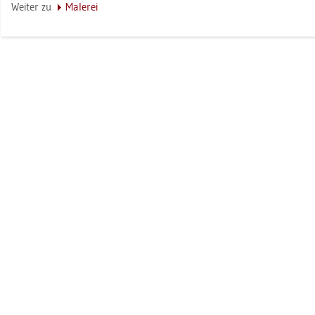
Wei­ter zu
Ma­le­rei