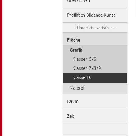
Über­sich­ten
Pro­fil­fach Bil­den­de Kunst
Un­ter­richts­vor­ha­ben
Flä­che
Gra­fik
Klas­sen 5/6
Klas­sen 7/8/9
Klas­se 10
Ma­le­rei
Raum
Zeit