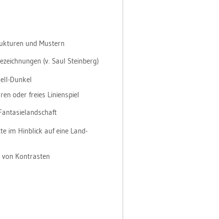
ruk­tu­ren und Mus­tern
e­zeich­nun­gen (v. Saul Stein­berg)
Hell-Dun­kel
ren oder frei­es Li­ni­en­spiel
an­ta­sie­land­schaft
­te im Hin­blick auf eine Land­
en von Kon­tras­ten