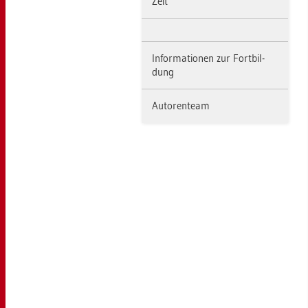
Zeit
In­for­ma­tio­nen zur Fort­bil­
dung
Au­to­ren­team