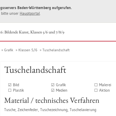
ngs­ser­vers Baden-Würt­tem­berg auf­ge­ru­fen.
ie bitte unser
Haupt­por­tal
.
16: Bil­den­de Kunst, Klas­sen 5/6 und 7/8/9
Gra­fik
Klas­sen 5/6
Tu­sche­land­schaft
Tu­sche­land­schaft
☑ Bild
☑ Gra­fik
☐ Ma­le­rei
☐ Plas­tik
☑ Me­di­en
☐ Ak­ti­on
Ma­te­ri­al / tech­ni­sches Ver­fah­ren
Tu­sche, Zei­chen­fe­der, Tu­sche­zeich­nung, Tu­sche­la­vie­rung