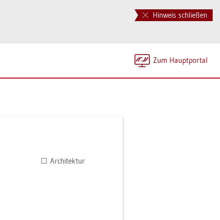
Hinweis schließen
Zum Haupt­por­tal
☐ Ar­chi­tek­tur