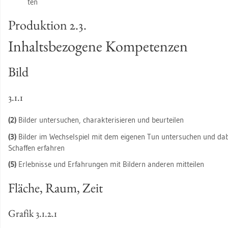
ten
Pro­duk­ti­on 2.3.
In­halts­be­zo­ge­ne Kom­pe­ten­zen
Bild
3.1.1
(2)
Bil­der un­ter­su­chen, cha­rak­te­ri­sie­ren und be­ur­tei­len
(3)
Bil­der im Wech­sel­spiel mit dem ei­ge­nen Tun un­ter­su­chen und dab
Schaf­fen er­fah­ren
(5)
Er­leb­nis­se und Er­fah­run­gen mit Bil­dern an­de­ren mit­tei­len
Flä­che, Raum, Zeit
Gra­fik 3.​1.​2.​1