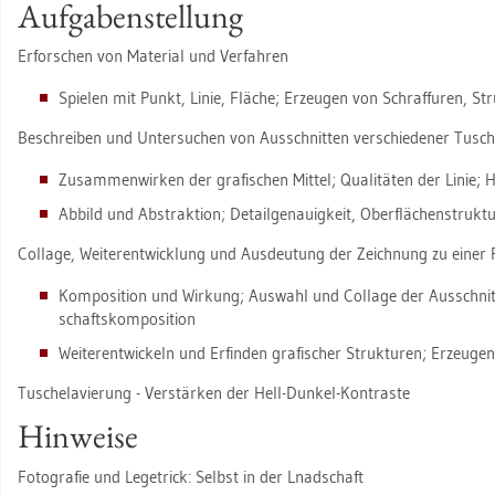
Auf­ga­ben­stel­lung
Er­for­schen von Ma­te­ri­al und Ver­fah­ren
Spie­len mit Punkt, Linie, Flä­che; Er­zeu­gen von Schraf­fu­ren, St
Be­schrei­ben und Un­ter­su­chen von Aus­schnit­ten ver­schie­de­ner Tu­sch
Zu­sam­men­wir­ken der gra­fi­schen Mit­tel; Qua­li­tä­ten der Linie; 
Ab­bild und Abs­trak­ti­on; De­tail­ge­nau­ig­keit, Ober­flä­chen­struk­tu­
Col­la­ge, Wei­ter­ent­wick­lung und Aus­deu­tung der Zeich­nung zu einer F
Kom­po­si­ti­on und Wir­kung; Aus­wahl und Col­la­ge der Aus­schnit
schafts­kom­po­si­ti­on
Wei­ter­ent­wi­ckeln und Er­fin­den gra­fi­scher Struk­tu­ren; Er­zeu­g
Tu­sche­la­vie­rung - Ver­stär­ken der Hell-Dun­kel-Kon­tras­te
Hin­wei­se
Fo­to­gra­fie und Le­ge­trick: Selbst in der Lnad­schaft