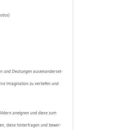
Fotos)
n und Deu­tun­gen aus­ein­an­der­set­
e Ima­gi­na­ti­on zu ver­tie­fen und
 Bil­dern an­eig­nen und diese zum
ben, diese hin­ter­fra­gen und be­wer­