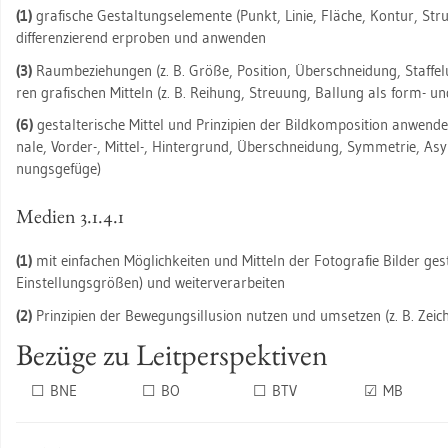
(1)
gra­fi­sche Ge­stal­tungs­ele­men­te (Punkt, Linie, Flä­che, Kon­tur, Str
dif­fe­ren­zie­rend er­pro­ben und an­wen­den
(3)
Raum­be­zie­hun­gen (z. B. Größe, Po­si­ti­on, Über­schnei­dung, Staf­fe­l
ren gra­fi­schen Mit­teln (z. B. Rei­hung, Streu­ung, Bal­lung als form- und s
(6)
ge­stal­te­ri­sche Mit­tel und Prin­zi­pi­en der Bild­kom­po­si­ti­on an­wen­den 
na­le, Vor­der-, Mit­tel-, Hin­ter­grund, Über­schnei­dung, Sym­me­trie, As
nungs­ge­fü­ge)
Me­di­en 3.​1.​4.​1
(1)
mit ein­fa­chen Mög­lich­kei­ten und Mit­teln der Fo­to­gra­fie Bil­der ge­s
Ein­stel­lungs­grö­ßen) und wei­ter­ver­ar­bei­ten
(2)
Prin­zi­pi­en der Be­we­gungs­il­lu­si­on nut­zen und um­set­zen (z. B. Zei­ch
Be­zü­ge zu Leit­per­spek­ti­ven
☐ BNE
☐ BO
☐ BTV
☑ MB