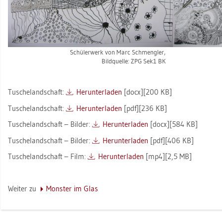
Schü­ler­werk von Marc Schmeng­ler,
Bild­quel­le: ZPG Sek1 BK
Tu­sche­land­schaft:
Her­un­ter­la­den
[docx][200 KB]
Tu­sche­land­schaft:
Her­un­ter­la­den
[pdf][236 KB]
Tu­sche­land­schaft – Bil­der:
Her­un­ter­la­den
[docx][584 KB]
Tu­sche­land­schaft – Bil­der:
Her­un­ter­la­den
[pdf][406 KB]
Tu­sche­land­schaft – Film:
Her­un­ter­la­den
[mp4][2,5 MB]
Wei­ter zu
Mons­ter im Glas