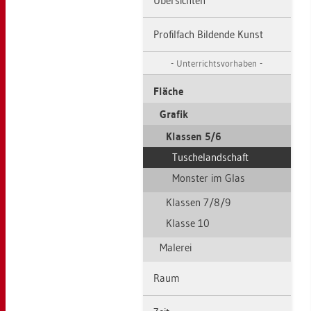
Über­sich­ten
Pro­fil­fach Bil­den­de Kunst
Un­ter­richts­vor­ha­ben
Flä­che
Gra­fik
Klas­sen 5/6
Tu­sche­land­schaft
Mons­ter im Glas
Klas­sen 7/8/9
Klas­se 10
Ma­le­rei
Raum