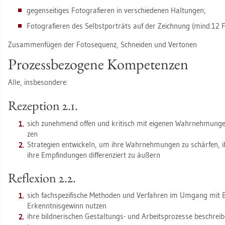
ge­gen­sei­ti­ges Fo­to­gra­fie­ren in ver­schie­de­nen Hal­tun­gen;
Fo­to­gra­fie­ren des Selbst­por­träts auf der Zeich­nung (mind.12 
Zu­sam­men­fü­gen der Fo­to­se­quenz, Schnei­den und Ver­to­nen
Pro­zess­be­zo­ge­ne Kom­pe­ten­zen
Alle, ins­be­son­de­re:
Re­zep­ti­on 2.1.
sich zu­neh­mend offen und kri­tisch mit ei­ge­nen Wahr­neh­mun­ge
zen
Stra­te­gi­en ent­wi­ckeln, um ihre Wahr­neh­mun­gen zu schär­fen, ihr
ihre Emp­fin­dun­gen dif­fe­ren­ziert zu äu­ßern
Re­fle­xi­on 2.2.
sich fach­spe­zi­fi­sche Me­tho­den und Ver­fah­ren im Um­gang mit
Er­kennt­nis­ge­winn nut­zen
ihre bild­ne­ri­schen Ge­stal­tungs- und Ar­beits­pro­zes­se be­schrei­