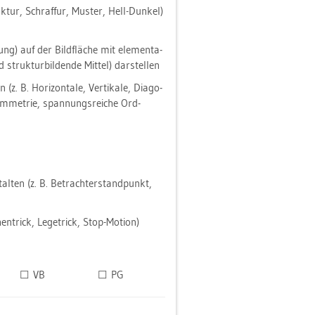
uk­tur, Schraf­fur, Mus­ter, Hell-Dun­kel)
ung) auf der Bild­flä­che mit ele­men­ta­
truk­tur­bil­den­de Mit­tel) dar­stel­len
(z. B. Ho­ri­zon­ta­le, Ver­ti­ka­le, Dia­go­
ym­me­trie, span­nungs­rei­che Ord­
tal­ten (z. B. Be­tracht­er­stand­punkt,
en­trick, Le­ge­trick, Stop-Mo­ti­on)
☐ VB
☐ PG