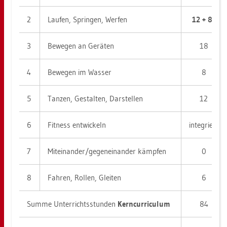
2
Lau­fen, Sprin­gen, Wer­fen
12 + 8*
3
Be­we­gen an Ge­rä­ten
18
4
Be­we­gen im Was­ser
8
5
Tan­zen, Ge­stal­ten, Dar­stel­len
12
6
Fit­ness ent­wi­ckeln
in­te­griert
7
Mit­ein­an­der/ge­gen­ein­an­der kämp­fen
0
8
Fah­ren, Rol­len, Glei­ten
6
Summe Un­ter­richts­stun­den
Kern­cur­ri­cu­lum
84