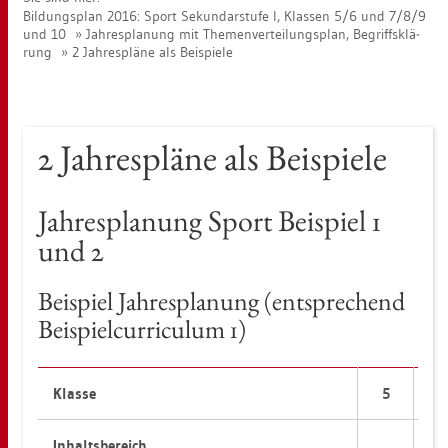
Bil­dungs­plan 2016: Sport Se­kun­dar­stu­fe I, Klas­sen 5/6 und 7/8/9
und 10
Jah­res­pla­nung mit The­men­ver­tei­lungs­plan, Be­griffs­klä­
rung
2 Jah­res­plä­ne als Bei­spie­le
2 Jah­res­plä­ne als Bei­spie­le
Jah­res­pla­nung Sport Bei­spiel 1
und 2
Bei­spiel Jah­res­pla­nung (ent­spre­chend
Bei­spiel­cur­ri­cu­lum 1)
Klas­se
5
6
In­halts­be­reich