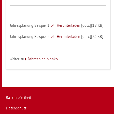
Jah­res­pla­nung Bei­spiel 1:
Her­un­ter­la­den
[docx][18 KB]
Jah­res­pla­nung Bei­spiel 2:
Her­un­ter­la­den
[docx][24 KB]
Wei­ter zu
Jah­res­plan blan­ko
Bar­rie­re­frei­heit
Da­ten­schutz