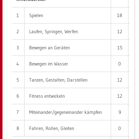
1
Spie­len
18
2
2
Lau­fen, Sprin­gen, Wer­fen
12
1
3
Be­we­gen an Ge­rä­ten
15
1
4
Be­we­gen im Was­ser
0
1
5
Tan­zen, Ge­stal­ten, Dar­stel­len
12
0
6
Fit­ness ent­wi­ckeln
12
8
7
Mit­ein­an­der/ge­gen­ein­an­der kämp­fen
9
8
8
Fah­ren, Rol­len, Glei­ten
0
0