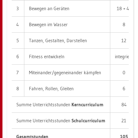
3
Be­we­gen an Ge­rä­ten
18 + 4*
4
Be­we­gen im Was­ser
8
5
Tan­zen, Ge­stal­ten, Dar­stel­len
12
6
Fit­ness ent­wi­ckeln
in­te­griert
7
Mit­ein­an­der/ge­gen­ein­an­der kämp­fen
0
8
Fah­ren, Rol­len, Glei­ten
6
Summe Un­ter­richts­stun­den
Kern­cur­ri­cu­lum
84
Summe Un­ter­richts­stun­den
Schul­cur­ri­cu­lum
21
Ge­samt­stun­den
105