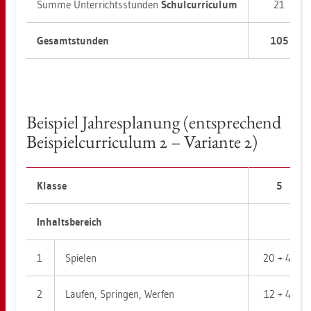
Summe Un­ter­richts­stun­den
Schul­cur­ri­cu­lum
21
Ge­samt­stun­den
105
Bei­spiel Jah­res­pla­nung (ent­spre­chend
Bei­spiel­cur­ri­cu­lum 2 – Va­ri­an­te 2)
Klas­se
5
In­halts­be­reich
1
Spie­len
20 + 4*
2
Lau­fen, Sprin­gen, Wer­fen
12 + 4*