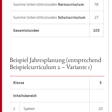
Summe Un­ter­richts­stun­den
Kern­cur­ri­cu­lum
78
9
Summe Un­ter­richts­stun­den
Schul­cur­ri­cu­lum
27
1
Ge­samt­stun­den
105
10
Bei­spiel Jah­res­pla­nung (ent­spre­chend
Bei­spiel­cur­ri­cu­lum 2 – Va­ri­an­te 1)
Klas­se
5
In­halts­be­reich
1
Spie­len
20