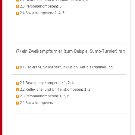
2.3 Per­so­nal­kom­pe­tenz 5
2.4 So­zi­al­kom­pe­tenz 2, 4, 5
(7) ein Zwei­kampf­tur­nier (zum Bei­spiel Sumo-Tur­nier) mit Un­ter
BTV To­le­ranz, So­li­da­ri­tät, In­klu­si­on, An­ti­dis­kri­mi­nie­rung
2.1 Be­we­gungs­kom­pe­tenz 1, 2, 4
2.2 Re­fle­xi­ons- und Unr­teils­kom­pe­tenz 1, 2
2.3 Per­so­nal­kom­pe­tenz 1, 5, 6
2.4 So­zi­al­kom­pe­tenz