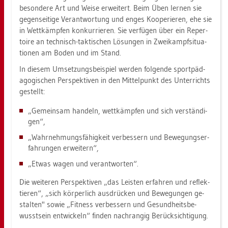
be­son­de­re Art und Weise er­wei­tert. Beim Üben ler­nen sie
ge­gen­sei­ti­ge Ver­ant­wor­tung und enges Ko­ope­rie­ren, ehe sie
in Wett­kämp­fen kon­kur­rie­ren. Sie ver­fü­gen über ein Re­per­
toire an tech­nisch-tak­ti­schen Lö­sun­gen in Zwei­kampf­si­tua­
tio­nen am Boden und im Stand.
In die­sem Um­set­zungs­bei­spiel wer­den fol­gen­de sport­päd­
ago­gi­schen Per­spek­ti­ven in den Mit­tel­punkt des Un­ter­richts
ge­stellt:
„Ge­mein­sam han­deln, wett­kämp­fen und sich ver­stän­di­
gen“,
„Wahr­neh­mungs­fä­hig­keit ver­bes­sern und Be­we­gungs­er­
fah­run­gen er­wei­tern“,
„Etwas wagen und ver­ant­wor­ten“.
Die wei­te­ren Per­spek­ti­ven „das Leis­ten er­fah­ren und re­flek­
tie­ren“, „sich kör­per­lich aus­drü­cken und Be­we­gun­gen ge­
stal­ten" sowie „Fit­ness ver­bes­sern und Ge­sund­heits­be­
wusst­sein ent­wi­ckeln“ fin­den nach­ran­gig Be­rück­sich­ti­gung.