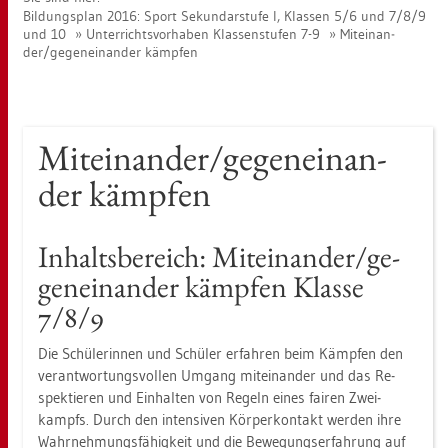
Bil­dungs­plan 2016: Sport Se­kun­dar­stu­fe I, Klas­sen 5/6 und 7/8/9
und 10
Un­ter­richts­vor­ha­ben Klas­sen­stu­fen 7-9
Mit­ein­an­
der/ge­gen­ein­an­der kämp­fen
Mit­ein­an­der/ge­gen­ein­an­
der kämp­fen
In­halts­be­reich: Mit­ein­an­der/ge­
gen­ein­an­der kämp­fen Klas­se
7/8/9
Die Schü­le­rin­nen und Schü­ler er­fah­ren beim Kämp­fen den
ver­ant­wor­tungs­vol­len Um­gang mit­ein­an­der und das Re­
spek­tie­ren und Ein­hal­ten von Re­geln eines fai­ren Zwei­
kampfs. Durch den in­ten­si­ven Kör­per­kon­takt wer­den ihre
Wahr­neh­mungs­fä­hig­keit und die Be­we­gungs­er­fah­rung auf