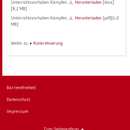
Un­ter­richts­vor­ha­ben Kämp­fen:
Her­un­ter­la­den
[docx]
[8,2 MB]
Un­ter­richts­vor­ha­ben Kämp­fen:
Her­un­ter­la­den
[pdf][4,0
MB]
Wei­ter zu
Kon­kre­ti­sie­rung
Bar­rie­re­frei­heit
Da­ten­schutz
Im­pres­sum
Zum Sei­ten­an­fang