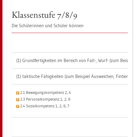
Klas­sen­stu­fe 7/8/9
Die Schü­le­rin­nen und Schü­ler kön­nen
(1) Grund­fer­tig­kei­ten im Be­reich von Fall-, Wurf- (zum Bei­spiel
(1) tak­ti­sche Fä­hig­kei­ten (zum Bei­spiel Aus­wei­chen, Fin­tie­re
2.1 Be­we­gungs­kom­pe­tenz 2, 4
2.3 Per­so­nal­kom­pe­tenz 1, 2, 6
2.4 So­zi­al­kom­pe­tenz 1, 2, 6, 7