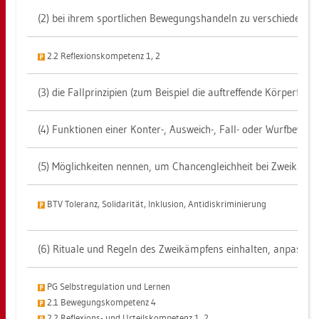
(2) bei ihrem sport­li­chen Be­we­gungs­han­deln zu ver­schie­de­nen Si
2.2 Re­fle­xi­ons­kom­pe­tenz 1, 2
(3) die Fall­prin­zi­pi­en (zum Bei­spiel die auf­tref­fen­de Kör­per­f
(4) Funk­tio­nen einer Kon­ter-, Aus­weich-, Fall- oder Wurf­be­we­
(5) Mög­lich­kei­ten nen­nen, um Chan­cen­gleich­heit bei Zwei­kämp­fe
BTV To­le­ranz, So­li­da­ri­tät, In­klu­si­on, An­ti­dis­kri­mi­nie­rung
(6) Ri­tua­le und Re­geln des Zwei­kämp­fens ein­hal­ten, an­pas­se
PG Selbst­re­gu­la­ti­on und Ler­nen
2.1 Be­we­gungs­kom­pe­tenz 4
2.2 Re­fle­xi­ons- und Ur­teils­kom­pe­tenz 1, 2