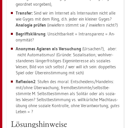
ge­ord­net vor­ge­ben),
Trans­fer:
Sind wir im In­ter­net als In­ternau­ten nicht alle
wie Gyges mit dem Ring, d.h. jeder ein klei­ner Gyges?
Ana­lo­gie prü­fen
(in­wie­fern stimmt sie / in­wie­fern nicht?)
Be­griffs­klä­rung
: Un­sicht­bar­keit = In­trans­pa­renz = An­
ony­mi­tät?
An­ony­mes Agie­ren als Ver­su­chung
(Ur­sa­chen?), aber:
nicht Au­to­ma­tis­mus! (Grün­de: So­zia­li­sa­ti­on; wohl­ver­
stan­de­nes län­ger­fris­ti­ges Ei­gen­in­ter­es­se als so­zia­les
Wesen; Bild von sich selbst / wer will ich sein: dop­pel­tes
Spiel oder Über­ein­stim­mung mit sich)
Re­fle­xi­on2
: Stu­fen des moral. Ent­schei­dens/Han­delns:
mit/ohne Über­wa­chung; fremd­be­stimm­te/selbst­be­
stimm­te M. Selbst­be­stim­men als So­li­tär oder als so­zia­
les Wesen? Selbst­be­stim­mung vs. will­kür­li­che Macht­aus­
übung ohne so­zia­le Kon­trol­le, ohne Ver­ant­wor­tung;
gutes
Leben = ?
Lö­sungs­hin­wei­se