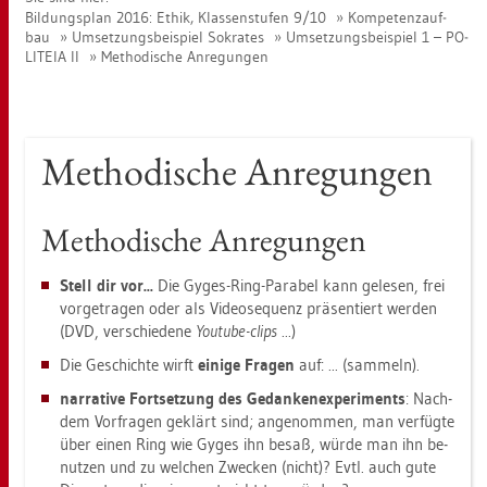
Bil­dungs­plan 2016: Ethik, Klas­sen­stu­fen 9/10
Kom­pe­tenz­auf­
bau
Um­set­zungs­bei­spiel So­kra­tes
Um­set­zungs­bei­spiel 1 – PO­
LI­TEIA II
Me­tho­di­sche An­re­gun­gen
Me­tho­di­sche An­re­gun­gen
Me­tho­di­sche An­re­gun­gen
Stell dir vor...
Die Gyges-Ring-Pa­ra­bel kann ge­le­sen, frei
vor­ge­tra­gen oder als Vi­deo­se­quenz prä­sen­tiert wer­den
(DVD, ver­schie­de­ne
Youtube-clips
...)
Die Ge­schich­te wirft
ei­ni­ge Fra­gen
auf: ... (sam­meln).
nar­ra­ti­ve Fort­set­zung des
Ge­dan­ken­ex­pe­ri­ments
: Nach­
dem Vor­fra­gen ge­klärt sind; an­ge­nom­men, man ver­füg­te
über einen Ring wie Gyges ihn besaß, würde man ihn be­
nut­zen und zu wel­chen Zwe­cken (nicht)? Evtl. auch gute