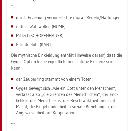
* ...
durch Er­zie­hung ver­in­ner­lich­te moral. Re­geln/Hal­tun­gen;
na­türl. Wohl­wol­len (HUME)
Mit­leid (SCHO­PEN­HAU­ER)
Pflicht­ge­fühl (KANT)
Die my­thi­sche Ein­klei­dung ent­hält Hin­wei­se dar­auf, dass die
Gyges-Op­ti­on keine ei­gent­lich mensch­li­che Exis­tenz sein
kann:
der Zau­ber­ring stammt von einem Toten;
Gyges be­wegt sich „wie ein Gott unter den Men­schen“,
ver­lässt also „die Gren­zen des Mensch­li­chen“, der End­
lich­keit des Mensch­seins, der Be­schränkt­heit menschl.
Macht, die Ein­ge­bun­den­heit in so­zia­le Be­zie­hun­gen, die
An­ge­wie­sen­heit auf Ko­ope­ra­ti­on
---