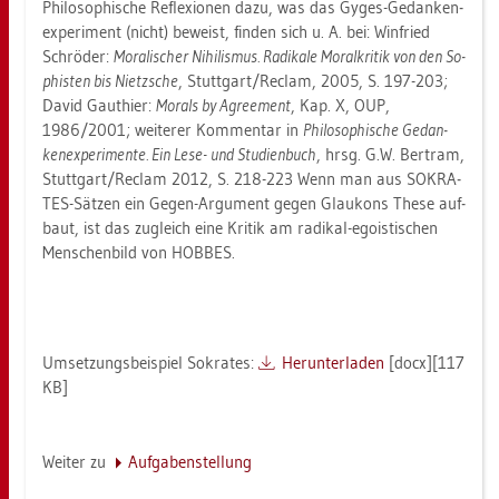
Phi­lo­so­phi­sche Re­fle­xio­nen dazu, was das Gyges-Ge­dan­ken­
ex­pe­ri­ment (nicht) be­weist, fin­den sich u. A. bei: Win­fried
Schrö­der:
Mo­ra­li­scher Ni­hi­lis­mus. Ra­di­ka­le Mo­ral­kri­tik von den So­
phis­ten bis Nietz­sche
, Stutt­gart/Re­clam, 2005, S. 197-203;
David Gaut­hier:
Mo­rals by Agree­ment
, Kap. X, OUP,
1986/2001; wei­te­rer Kom­men­tar in
Phi­lo­so­phi­sche Ge­dan­
ken­ex­pe­ri­men­te. Ein Lese- und Stu­di­en­buch
, hrsg. G.W. Ber­tram,
Stutt­gart/Re­clam 2012, S. 218-223 Wenn man aus SO­KRA­
TES-Sät­zen ein Gegen-Ar­gu­ment gegen Glau­kons These auf­
baut, ist das zu­gleich eine Kri­tik am ra­di­kal-ego­is­ti­schen
Men­schen­bild von HOB­BES.
Um­set­zungs­bei­spiel So­kra­tes:
Her­un­ter­la­den
[docx][117
KB]
Wei­ter zu
Auf­ga­ben­stel­lung