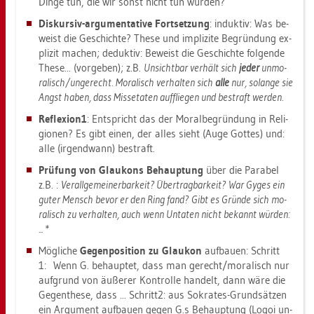
Dinge tun, die wir sonst nicht tun wür­den?
Dis­kur­siv-ar­gu­men­ta­ti­ve Fort­set­zung
: in­duk­tiv: Was be­
weist die Ge­schich­te? These und im­pli­zi­te Be­grün­dung ex­
pli­zit ma­chen; de­duk­tiv: Be­weist die Ge­schich­te fol­gen­de
These... (vor­ge­ben); z.B.
Un­sicht­bar ver­hält sich
jeder
un­mo­
ra­lisch/un­ge­recht.
Mo­ra­lisch ver­hal­ten sich
alle
nur, so­lan­ge sie
Angst haben, dass Mis­se­ta­ten auf­flie­gen und be­straft wer­den.
Re­fle­xi­on1
: Ent­spricht das der Mo­ral­be­grün­dung in Re­li­
gio­nen? Es gibt einen, der alles sieht (Auge Got­tes) und:
alle (ir­gend­wann) be­straft.
Prü­fung von Glau­kons Be­haup­tung
über die Pa­ra­bel
z.B. :
Ver­all­ge­mei­ner­bar­keit? Über­trag­bar­keit?
War Gyges ein
guter Mensch bevor er den Ring fand?
Gibt es Grün­de sich mo­
ra­lisch zu ver­hal­ten, auch wenn Un­ta­ten nicht be­kannt wür­den:
... *
Mög­li­che
Ge­gen­po­si­ti­on zu Glau­kon
auf­bau­en: Schritt
1: Wenn G. be­haup­tet, dass man ge­recht/mo­ra­lisch nur
auf­grund von äu­ße­rer Kon­trol­le han­delt, dann wäre die
Ge­gen­the­se, dass ... Schrit­t2: aus So­kra­tes-Grund­sät­zen
ein Ar­gu­ment auf­bau­en gegen G.s Be­haup­tung (Logoi un­