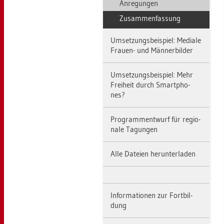
An­re­gun­gen
Zu­sam­men­fas­sung
Um­set­zungs­bei­spiel: Me­dia­le
Frau­en- und Män­ner­bil­der
Um­set­zungs­bei­spiel: Mehr
Frei­heit durch Smart­pho­
nes?
Pro­gramm­ent­wurf für re­gio­
na­le Ta­gun­gen
Alle Da­tei­en her­un­ter­la­den
In­for­ma­tio­nen zur Fort­bil­
dung