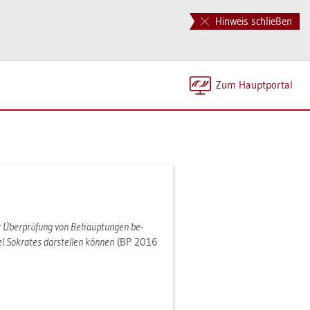
Hinweis schließen
Zum Haupt­por­tal
ur Über­prü­fung von Be­haup­tun­gen be­
l So­kra­tes dar­stel­len kön­nen
(BP 2016