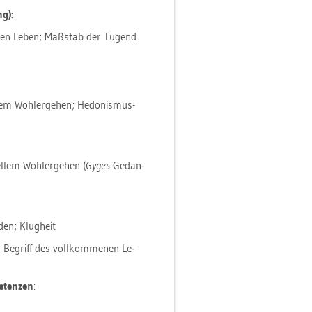
ng):
f­ten Leben; Maß­stab der Tu­gend
l­lem Wohl­er­ge­hen; He­do­nis­mus-
el­lem Wohl­er­ge­hen (
Gyges
-Ge­dan­
den; Klug­heit
; Be­griff des voll­kom­me­nen Le­
­ten­zen
: