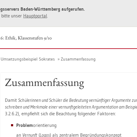
ngs­ser­vers Baden-Würt­tem­berg auf­ge­ru­fen.
ie bitte unser
Haupt­por­tal
.
6: Ethik, Klas­sen­stu­fen 9/10
Um­set­zungs­bei­spiel So­kra­tes
Zu­sam­men­fas­sung
Zu­sam­men­fas­sung
Damit
Schü­le­rin­nen und Schü­ler die Be­deu­tung ver­nünf­ti­ger Ar­gu­men­te z
schrei­ben und Merk­ma­le einer ver­nunft­ge­lei­te­ten Ar­gu­men­ta­ti­on am Bei­spie
3.​2.​6.​2), emp­fiehlt sich die Be­ach­tung fol­gen­der Fak­to­ren:
Pro­blem
ori­en­tie­rung
an
Ver­nunft
(
Logos
) als zen­tra­lem Be­grün­dungs­kon­zept