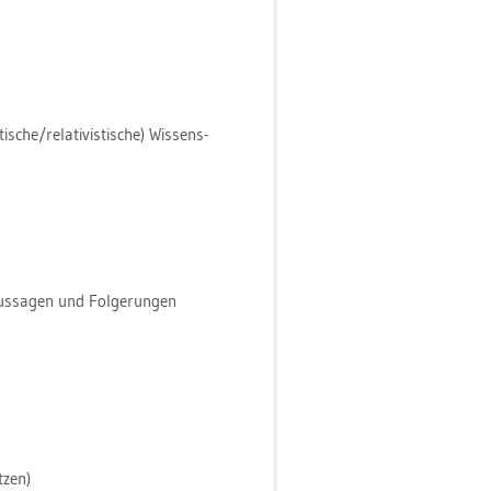
che/re­la­ti­vis­ti­sche) Wis­sens­
aus­sa­gen und Fol­ge­run­gen
­zen)