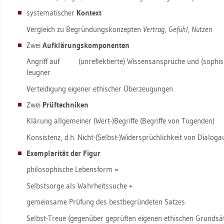
sys­te­ma­ti­scher
Kon­text
Ver­gleich zu Be­grün­dungs­kon­zep­ten
Ver­trag
,
Ge­fühl
,
Nut­zen
Zwei
Auf­klä­rungs­kom­po­nen­ten
An­griff auf (un­re­flek­tier­te) Wis­sens­an­sprü­che und (so­phis­ti­s
leug­ner
Ver­tei­di­gung ei­ge­ner ethi­scher Über­zeu­gun­gen
Zwei
Prüf­tech­ni­ken
Klä­rung all­ge­mei­ner (Wert-)Be­grif­fe (Be­grif­fe von Tu­gen­den)
Kon­sis­tenz, d.h. Nicht-(Selbst-)Wi­der­sprüch­lich­keit von Dia­log­
Ex­em­pla­ri­tät der Figur
phi­lo­so­phi­sche Le­bens­form =
Selbst­sor­ge als Wahr­heits­su­che +
ge­mein­sa­me Prü­fung des best­be­grün­de­ten Sat­zes
Selbst-Treue (ge­gen­über ge­prüf­ten ei­ge­nen ethi­schen Grund­sät