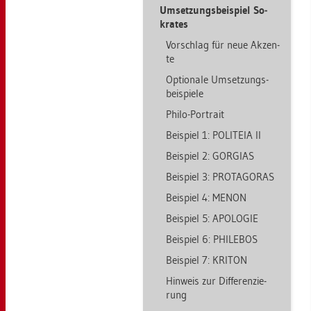
Um­set­zungs­bei­spiel So­
kra­tes
Vor­schlag für neue Ak­zen­
te
Op­tio­na­le Um­set­zungs­
bei­spie­le
Philo-Por­trait
Bei­spiel 1: PO­LI­TEIA II
Bei­spiel 2: GOR­GI­AS
Bei­spiel 3: PROT­AGO­RAS
Bei­spiel 4: MENON
Bei­spiel 5: APO­LO­GIE
Bei­spiel 6: PHI­LE­BOS
Bei­spiel 7: KRI­TON
Hin­weis zur Dif­fe­ren­zie­
rung