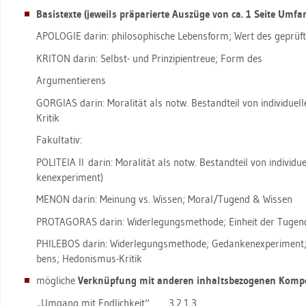
Ba­sis­tex­te (je­weils prä­pa­rier­te Aus­zü­ge von ca. 1 Seite Um­fa
APO­LO­GIE darin: phi­lo­so­phi­sche Le­bens­form; Wert des ge­prü
KRI­TON darin: Selbst- und Prin­zi­pi­en­treue; Form des
Ar­gu­men­tie­rens
GOR­GI­AS darin: Mo­ra­li­tät als notw. Be­stand­teil von in­di­vi­du­e
Kri­tik
Fa­kul­ta­tiv:
PO­LI­TEIA II darin: Mo­ra­li­tät als notw. Be­stand­teil von in­di­vi­du­
ken­ex­pe­ri­ment)
MENON darin: Mei­nung vs. Wis­sen; Moral/Tu­gend & Wis­sen
PROT­AGO­RAS darin: Wi­der­le­gungs­me­tho­de; Ein­heit der Tu­gen­
PHI­LE­BOS darin: Wi­der­le­gungs­me­tho­de; Ge­dan­ken­ex­pe­ri­ment
bens; He­do­nis­mus-Kri­tik
mög­li­che
Ver­knüp­fung mit an­de­ren in­halts­be­zo­ge­nen Kom­pe
„Um­gang mit End­lich­keit“ 3.​2.​1.​3