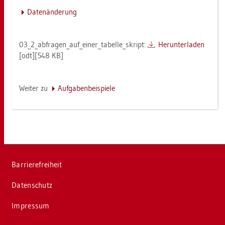
Da­ten­än­de­rung
03_2_­ab­fra­gen_auf­_ei­ner_­ta­bel­le_skript:
Her­un­ter­la­den
[odt][548 KB]
Wei­ter zu
Auf­ga­ben­bei­spie­le
Bar­rie­re­frei­heit
Da­ten­schutz
Im­pres­sum