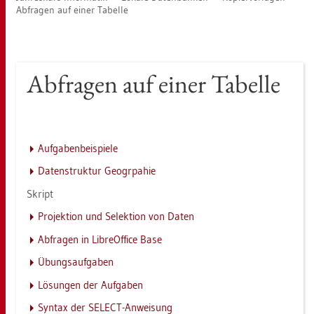
Ab­fra­gen auf einer Ta­bel­le
Ab­fra­gen auf einer Ta­bel­le
Auf­ga­ben­bei­spie­le
Da­ten­struk­tur Geo­grpa­hie
Skript
Pro­jek­ti­on und Se­lek­ti­on von Daten
Ab­fra­gen in Li­bre­Of­fice Base
Übungs­auf­ga­ben
Lö­sun­gen der Auf­ga­ben
Syn­tax der SELECT-An­wei­sung