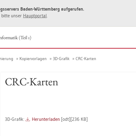
ngs­ser­vers Baden-Würt­tem­berg auf­ge­ru­fen.
ie bitte unser
Haupt­por­tal
.
n­for­ma­tik (Teil 1)
­mie­rung
Ko­pier­vor­la­gen
3D-Gra­fik
CRC-Kar­ten
CRC-Kar­ten
3D-Gra­fik:
Her­un­ter­la­den
[odt][236 KB]