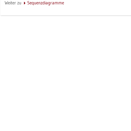
Wei­ter zu
Se­quenz­dia­gram­me