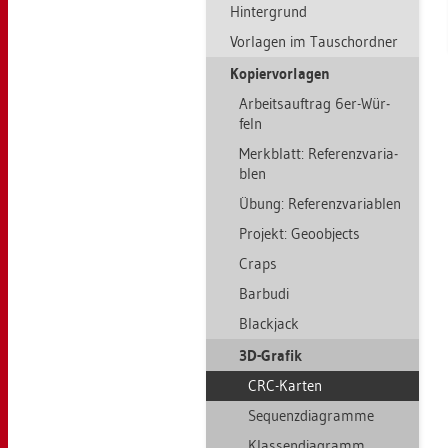
Hin­ter­grund
Vor­la­gen im Tausch­ord­ner
Ko­pier­vor­la­gen
Ar­beits­auf­trag 6er-Wür­
feln
Merk­blatt: Re­fe­renz­va­ria­
blen
Übung: Re­fe­renz­va­ria­blen
Pro­jekt: Geo­ob­jects
Craps
Bar­bu­di
Black­jack
3D-Gra­fik
CRC-Kar­ten
Se­quenz­dia­gram­me
Klas­sen­dia­gramm