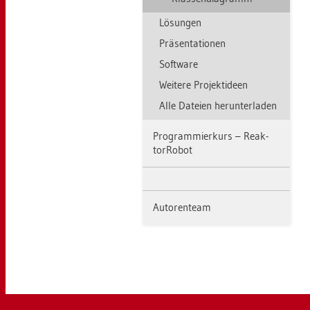
Lö­sun­gen
Prä­sen­ta­tio­nen
Soft­ware
Wei­te­re Pro­jekt­ide­en
Alle Da­tei­en her­un­ter­la­den
Pro­gram­mier­kurs – Re­ak­
torR­o­bot
Au­to­ren­team