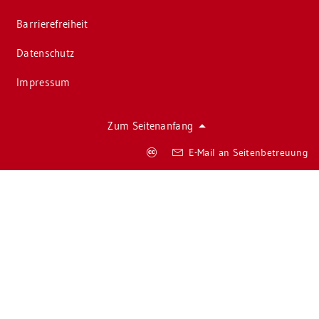
Bar­rie­re­frei­heit
Da­ten­schutz
Im­pres­sum
Zum Sei­ten­an­fang
Co­
E-Mail an Sei­ten­be­treu­ung
py­
right