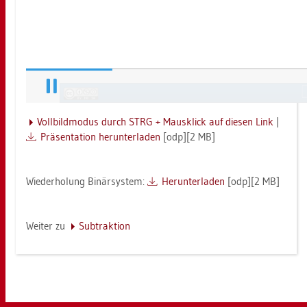
Voll­bild­mo­dus durch STRG + Maus­klick auf die­sen Link
|
Prä­sen­ta­ti­on her­un­ter­la­den
[odp][2 MB]
Wie­der­ho­lung Bi­närs­ys­tem:
Her­un­ter­la­den
[odp][2 MB]
Wei­ter zu
Sub­trak­ti­on