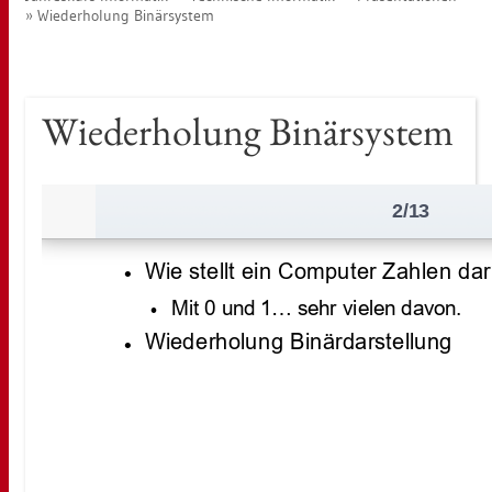
Wie­der­ho­lung Bi­närs­ys­tem
Wie­der­ho­lung Bi­närs­ys­tem