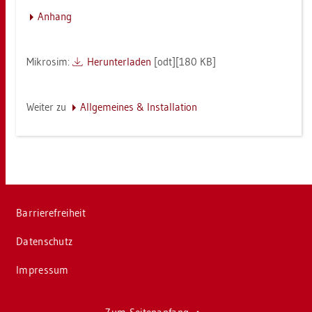
An­hang
Mi­kro­sim:
Her­un­ter­la­den
[odt][180 KB]
Wei­ter zu
All­ge­mei­nes & In­stal­la­ti­on
Bar­rie­re­frei­heit
Da­ten­schutz
Im­pres­sum