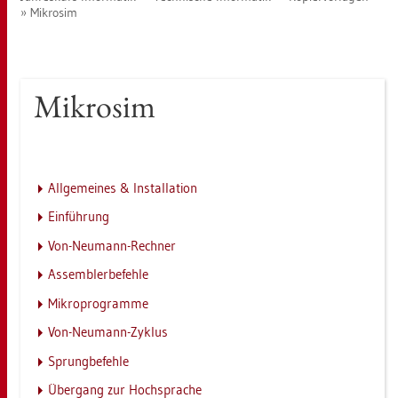
Mi­kro­sim
Mi­kro­sim
All­ge­mei­nes & In­stal­la­ti­on
Ein­füh­rung
Von-Neu­mann-Rech­ner
As­sem­bler­be­feh­le
Mi­kro­pro­gram­me
Von-Neu­mann-Zy­klus
Sprung­be­feh­le
Über­gang zur Hoch­spra­che