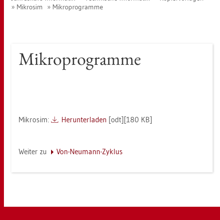
Mi­kro­sim
Mi­kro­pro­gram­me
Mi­kro­pro­gram­me
Mi­kro­sim:
Her­un­ter­la­den
[odt][180 KB]
Wei­ter zu
Von-Neu­mann-Zy­klus