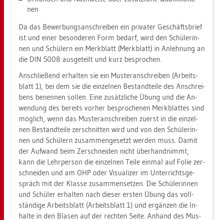
nen
Da das Be­wer­bungs­an­schrei­ben ein pri­va­ter Ge­schäfts­brief
ist und einer be­son­de­ren Form be­darf, wird den Schü­le­rin­
nen und Schü­lern ein Merk­blatt (Merk­blatt) in An­leh­nung an
die DIN 5008 aus­ge­teilt und kurz be­spro­chen.
An­schlie­ßend er­hal­ten sie ein Mus­ter­an­schrei­ben (Ar­beits­
blatt 1), bei dem sie die ein­zel­nen Be­stand­tei­le des An­schrei­
bens be­nen­nen sol­len. Eine zu­sätz­li­che Übung und die An­
wen­dung des be­reits vor­her be­spro­che­nen Merk­blat­tes sind
mög­lich, wenn das Mus­ter­an­schrei­ben zu­erst in die ein­zel­
nen Be­stand­tei­le zer­schnit­ten wird und von den Schü­le­rin­
nen und Schü­lern zu­sam­men­ge­setzt wer­den muss. Damit
der Auf­wand beim Zer­schnei­den nicht über­hand­nimmt,
kann die Lehr­per­son die ein­zel­nen Teile ein­mal auf Folie zer­
schnei­den und am OHP oder Vi­sua­li­zer im Un­ter­richts­ge­
spräch mit der Klas­se zu­sam­men­set­zen. Die Schü­le­rin­nen
und Schü­ler er­hal­ten nach die­ser ers­ten Übung das voll­
stän­di­ge Ar­beits­blatt (Ar­beits­blatt 1) und er­gän­zen die In­
hal­te in den Bla­sen auf der rech­ten Seite. An­hand des Mus­