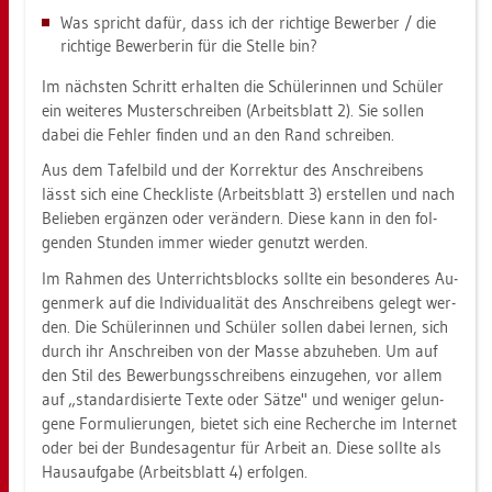
Was spricht dafür, dass ich der rich­ti­ge Be­wer­ber / die
rich­ti­ge Be­wer­be­rin für die Stel­le bin?
Im nächs­ten Schritt er­hal­ten die Schü­le­rin­nen und Schü­ler
ein wei­te­res Mus­ter­schrei­ben (Ar­beits­blatt 2). Sie sol­len
dabei die Feh­ler fin­den und an den Rand schrei­ben.
Aus dem Ta­fel­bild und der Kor­rek­tur des An­schrei­bens
lässt sich eine Check­lis­te (Ar­beits­blatt 3) er­stel­len und nach
Be­lie­ben er­gän­zen oder ver­än­dern. Diese kann in den fol­
gen­den Stun­den immer wie­der ge­nutzt wer­den.
Im Rah­men des Un­ter­richts­blocks soll­te ein be­son­de­res Au­
gen­merk auf die In­di­vi­dua­li­tät des An­schrei­bens ge­legt wer­
den. Die Schü­le­rin­nen und Schü­ler sol­len dabei ler­nen, sich
durch ihr An­schrei­ben von der Masse ab­zu­he­ben. Um auf
den Stil des Be­wer­bungs­schrei­bens ein­zu­ge­hen, vor allem
auf „stan­dar­di­sier­te Texte oder Sätze" und we­ni­ger ge­lun­
ge­ne For­mu­lie­run­gen, bie­tet sich eine Re­cher­che im In­ter­net
oder bei der Bun­des­agen­tur für Ar­beit an. Diese soll­te als
Haus­auf­ga­be (Ar­beits­blatt 4) er­fol­gen.