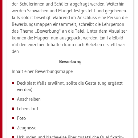
der Schü­le­rin­nen und Schü­ler ab­ge­fragt wer­den. Wei­ter­hin
wer­den Schwä­chen und Män­gel fest­ge­stellt und ge­ge­be­nen­
falls so­fort be­sei­tigt. Wäh­rend im An­schluss eine Per­son die
Be­wer­bungs­map­pen ein­sam­melt, schreibt die Lehr­per­son
das Thema „Be­wer­bung" an die Tafel. Unter dem Vi­sua­li­zer
kön­nen die Map­pen nun aus­ge­packt wer­den. Ein Ta­fel­bild
mit den ein­zel­nen In­hal­ten kann nach Be­lie­ben er­stellt wer­
den.
Be­wer­bung
In­halt einer Be­wer­bungs­map­pe
Deck­blatt (falls er­wähnt, soll­te die Ge­stal­tung er­gänzt
wer­den)
An­schrei­ben
Le­bens­lauf
Foto
Zeug­nis­se
Ur­kun­den und Nach­wei­se über zu­sätz­li­che Qua­li­fi­ka­tio­