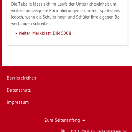
Die Ta­bel­le lässt sich im Laufe der Un­ter­richts­ein­heit um
wei­te­re un­ge­eig­ne­te For­mu­lie­run­gen er­gän­zen, spä­tes­tens
je­doch, wenn die Schü­le­rin­nen und Schü­ler ihre ei­ge­nen Be­
wer­bun­gen schrei­ben.
Wei­ter: Merk­blatt: DIN 5008
Bar­rie­re­frei­heit
Da­ten­schutz
Im­pres­sum
Zum Sei­ten­an­fang
Co­
E-Mail an Sei­ten­be­treu­ung