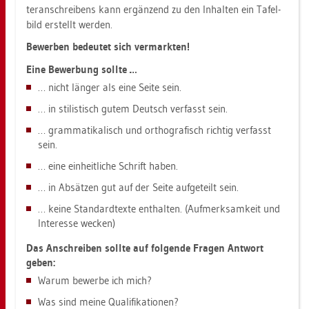
ter­an­schrei­bens kann er­gän­zend zu den In­hal­ten ein Ta­fel­
bild er­stellt wer­den.
Be­wer­ben be­deu­tet sich ver­mark­ten!
Eine Be­wer­bung soll­te …
… nicht län­ger als eine Seite sein.
… in sti­lis­tisch gutem Deutsch ver­fasst sein.
… gram­ma­ti­ka­lisch und or­tho­gra­fisch rich­tig ver­fasst
sein.
… eine ein­heit­li­che Schrift haben.
… in Ab­sät­zen gut auf der Seite auf­ge­teilt sein.
… keine Stan­dard­tex­te ent­hal­ten. (Auf­merk­sam­keit und
In­ter­es­se we­cken)
Das An­schrei­ben soll­te auf fol­gen­de Fra­gen Ant­wort
geben:
Warum be­wer­be ich mich?
Was sind meine Qua­li­fi­ka­tio­nen?