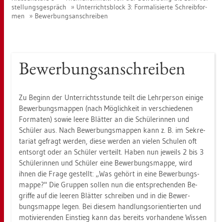
stel­lungs­ge­spräch
Un­ter­richts­block 3: For­ma­li­sier­te Schreib­for­
men
Be­wer­bungs­an­schrei­ben
Be­wer­bungs­an­schrei­ben
Zu Be­ginn der Un­ter­richts­stun­de teilt die Lehr­per­son ei­ni­ge
Be­wer­bungs­map­pen (nach Mög­lich­keit in ver­schie­de­nen
For­ma­ten) sowie leere Blät­ter an die Schü­le­rin­nen und
Schü­ler aus. Nach Be­wer­bungs­map­pen kann z. B. im Se­kre­
ta­ri­at ge­fragt wer­den, diese wer­den an vie­len Schu­len oft
ent­sorgt oder an Schü­ler ver­teilt. Haben nun je­weils 2 bis 3
Schü­le­rin­nen und Schü­ler eine Be­wer­bungs­map­pe, wird
ihnen die Frage ge­stellt: „Was ge­hört in eine Be­wer­bungs­
map­pe?" Die Grup­pen sol­len nun die ent­spre­chen­den Be­
grif­fe auf die lee­ren Blät­ter schrei­ben und in die Be­wer­
bungs­map­pe legen. Bei die­sem hand­lungs­ori­en­tier­ten und
mo­ti­vie­ren­den Ein­stieg kann das be­reits vor­han­de­ne Wis­sen