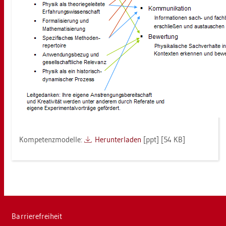
Kom­pe­tenz­mo­del­le:
Her­un­ter­la­den
[ppt] [54 KB]
Bar­rie­re­frei­heit