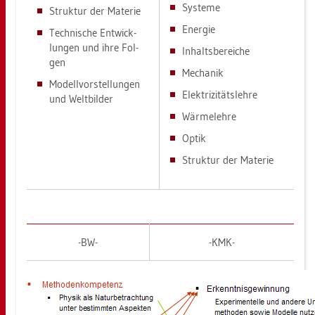
Sys­te­me
Struk­tur der Ma­te­rie
En­er­gie
Tech­ni­sche Ent­wick­
lun­gen und ihre Fol­
In­halts­be­rei­che
gen
Me­cha­nik
Mo­dell­vor­stel­lun­gen
Elek­tri­zi­täts­leh­re
und Welt­bil­der
Wär­me­leh­re
Optik
Struk­tur der Ma­te­rie
-BW-
-KMK-