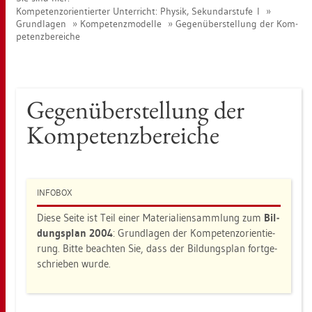
Kom­pe­tenz­ori­en­tier­ter Un­ter­richt: Phy­sik, Se­kun­dar­stu­fe I
Grund­la­gen
Kom­pe­tenz­mo­del­le
Ge­gen­über­stel­lung der Kom­
pe­tenz­be­rei­che
Ge­gen­über­stel­lung der
Kom­pe­tenz­be­rei­che
IN­FO­BOX
Diese Seite ist Teil einer Ma­te­ria­li­en­samm­lung zum
Bil­
dungs­plan 2004
: Grund­la­gen der Kom­pe­tenz­ori­en­tie­
rung. Bitte be­ach­ten Sie, dass der Bil­dungs­plan fort­ge­
schrie­ben wurde.