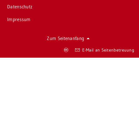
Da­ten­schutz
Im­pres­sum
Zum Sei­ten­an­fang
Co­
E-Mail an Sei­ten­be­treu­ung
py­
right