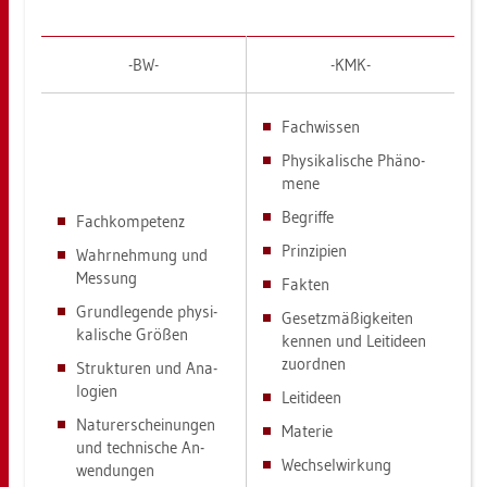
-BW-
-KMK-
Fach­wis­sen
Phy­si­ka­li­sche Phä­no­
me­ne
Be­grif­fe
Fach­kom­pe­tenz
Prin­zi­pi­en
Wahr­neh­mung und
Mes­sung
Fak­ten
Grund­le­gen­de phy­si­
Ge­setz­mä­ßig­kei­ten
ka­li­sche Grö­ßen
ken­nen und Leit­ide­en
zu­ord­nen
Struk­tu­ren und Ana­
lo­gi­en
Leit­ide­en
Na­tur­er­schei­nun­gen
Ma­te­rie
und tech­ni­sche An­
Wech­sel­wir­kung
wen­dun­gen