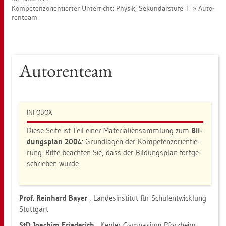
Kom­pe­tenz­ori­en­tier­ter Un­ter­richt: Phy­sik, Se­kun­dar­stu­fe I
Au­to­
ren­team
Au­to­ren­team
IN­FO­BOX
Diese Seite ist Teil einer Ma­te­ria­li­en­samm­lung zum
Bil­
dungs­plan 2004
: Grund­la­gen der Kom­pe­tenz­ori­en­tie­
rung. Bitte be­ach­ten Sie, dass der Bil­dungs­plan fort­ge­
schrie­ben wurde.
Prof. Rein­hard Bayer
, Lan­des­in­sti­tut für Schul­ent­wick­lung
Stutt­gart
StD Joa­chim Frie­de­rich
, Kep­ler Gym­na­si­um Pforz­heim