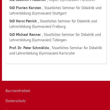
StD Flo­ri­an Kars­ten
, Staat­li­ches Se­mi­nar für Di­dak­tik und
Leh­rer­bil­dung (Gym­na­si­en) Stutt­gart
StD Horst Petrich
, Staat­li­ches Se­mi­nar für Di­dak­tik und
Leh­rer­bil­dung (Gym­na­si­en) Frei­burg
StD Mi­cha­el Ren­ner
, Staat­li­ches Se­mi­nar für Di­dak­tik und
Leh­rer­bil­dung (Gym­na­si­en) Tü­bin­gen
Prof. Dr. Peter Schmälz­le
, Staat­li­ches Se­mi­nar für Di­dak­tik
und Leh­rer­bil­dung (Gym­na­si­en) Karls­ru­he
Bar­rie­re­frei­heit
Da­ten­schutz