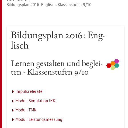
Bil­dungs­plan 2016: Eng­lisch, Klas­sen­stu­fen 9/10
Bil­dungs­plan 2016: Eng­
lisch
Ler­nen ge­stal­ten und be­glei­
ten - Klas­sen­stu­fen 9/10
Im­puls­re­fe­ra­te
Modul: Si­mu­la­ti­on IKK
Modul: TMK
Modul: Leis­tungs­mes­sung