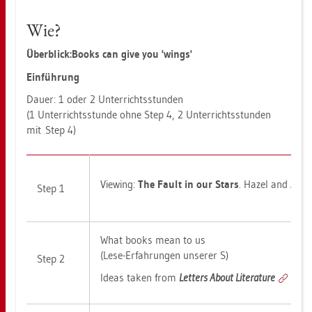
Wie?
Über­blick:Books can give you 'wings'
Ein­füh­rung
Dauer: 1 oder 2 Un­ter­richts­stun­den
(1 Un­ter­richts­stun­de ohne Step 4, 2 Un­ter­richts­stun­den
mit Step 4)
View­ing:
The Fault in our Stars
. Hazel and Au­g
Step 1
What books mean to us
(Lese-Er­fah­run­gen un­se­rer S)
Step 2
Ideas taken from
Let­ters About Li­te­ra­tu­re
http: