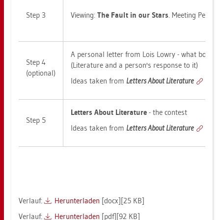
Step 3
View­ing:
The Fault in our Stars
. Mee­ting Peter
A per­so­nal let­ter from Lois Lowry - what book
Step 4
(Li­te­ra­tu­re and a per­son's re­s­pon­se to it)
(op­tio­nal)
Ideas taken from
Let­ters About Li­te­ra­tu­re
http:
Let­ters About Li­te­ra­tu­re
- the con­test
Step 5
Ideas taken from
Let­ters About Li­te­ra­tu­re
http:
Ver­lauf:
Her­un­ter­la­den
[docx][25 KB]
Ver­lauf:
Her­un­ter­la­den
[pdf][92 KB]