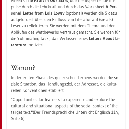
Green's
The Fault in Our Stars
,
durch ent­spre­chen­de Im­
pul­se durch die Lehr­kraft und durch das Works­heet
A Per­
so­nal Let­ter from Lois Lowry
(op­tio­nal) wer­den die S dazu
auf­ge­for­dert über den Ein­fluss von Li­te­ra­tur auf (sie als)
Leser zu re­flek­tie­ren. Sie wer­den mit dem Thema und den
Ab­läu­fen des Wett­be­werbs ver­traut ge­macht. Sie wer­den für
die 'cul­mi­na­ting task', das Ver­fas­sen eines
Let­ters About Li­
te­ra­tu­re
mo­ti­viert.
Warum?
In der ers­ten Phase des ge­ne­ri­schen Ler­nens wer­den die so­
zia­le Si­tua­ti­on, das Hand­lungs­ziel, der Adres­sat, die kul­tu­
rel­len Kon­ven­tio­nen eta­bliert.
"Op­por­tu­nities for lear­ners to ex­pe­ri­ence and ex­plo­re the
cul­tu­ral and si­tua­tio­nal as­pects of the so­ci­al con­text of the
tar­get text."(Der Fremd­sprach­li­che Un­ter­richt Eng­lisch 114,
Seite 6)