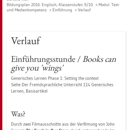
Bil­dungs­plan 2016: Eng­lisch, Klas­sen­stu­fen 9/10
Modul: Text-
und Me­di­en­kom­pe­tenz
Ein­füh­rung
Ver­lauf
Ver­lauf
Ein­füh­rungs­stun­de /
Books can
give you 'wings'
Ge­ne­ri­sches Ler­nen Phase 1: Set­ting the con­text
Siehe Der Fremd­sprach­li­che Un­ter­richt 114 Ge­ne­ri­sches
Ler­nen, Ba­sis­ar­ti­kel
Was?
Durch zwei Film­aus­schnit­te aus der Ver­fil­mung von John