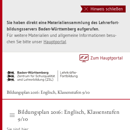
Zur
Zum
Haupt­
Sei­
Hinweis schließen
na­
ten­
vi­
in­
Sie haben di­rekt eine Ma­te­ria­li­en­samm­lung des Leh­rer­fort­
ga­
halt
bil­dungs­ser­vers Baden-Würt­tem­berg auf­ge­ru­fen.
ti­
sprin­
Für wei­te­re Ma­te­ria­li­en und all­ge­mei­ne In­for­ma­tio­nen be­su­
on
gen
chen Sie bitte unser
Haupt­por­tal
.
sprin­
[Alt]+
gen
[1]
[Alt]+
Zum Haupt­por­tal
[0]
Bil­dungs­plan 2016: Eng­lisch, Klas­sen­stu­fen 9/10
Bil­dungs­plan 2016: Eng­lisch, Klas­sen­stu­fen
9/10
Sie sind hier: