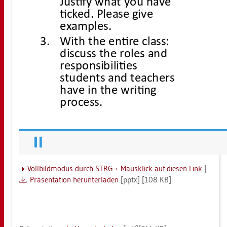
Voll­bild­mo­dus durch STRG + Maus­klick auf die­sen Link
|
Prä­sen­ta­ti­on her­un­ter­la­den
[pptx] [108 KB]