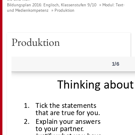
Bil­dungs­plan 2016: Eng­lisch, Klas­sen­stu­fen 9/10
Modul: Text-
und Me­di­en­kom­pe­tenz
Pro­duk­ti­on
Pro­duk­ti­on