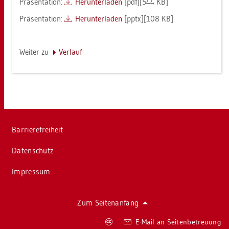
Prä­sen­ta­ti­on:
Her­un­ter­la­den
[pdf][544 KB]
Prä­sen­ta­ti­on:
Her­un­ter­la­den
[pptx][108 KB]
Wei­ter zu
Ver­lauf
Bar­rie­re­frei­heit
Da­ten­schutz
Im­pres­sum
Zum Sei­ten­an­fang
Co­
E-Mail an Sei­ten­be­treu­ung