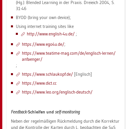
(Hg.): Blen­ded Learning in der Pra­xis. Drei­eich 2004, S.
31-46
BYOD (bring your own de­vice);
Using in­ter­net trai­ning sites like
http://​www.​eng­lish-​4u.​de/
;
https://​www.​ego4u.​de/
;
https://​www.​tea­ti­me-​mag.​com/​de/​eng­lisch-​ler­nen/​
an­fa­en­ger/
;
https://​www.​schlau­kopf.​de/
[Eng­lisch]
https://​www.​dict.​cc
https://​www.​leo.​org/​eng­lisch-​deutsch/
Feed­back
-Schlei­fen und
self-mo­ni­to­ring
Neben der re­gel­mä­ßi­gen Rück­mel­dung durch die Kor­rek­tur
und die Kon­trol­le der Kar­ten durch L, be­ob­ach­ten die SuS