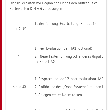
Die SuS er­hal­ten vor Be­ginn der Ein­heit den Auf­trag, sich
Kar­tei­kar­ten DIN A 6 zu be­sor­gen.
Text­ein­füh­rung, Er­ar­bei­tung (= Input 1)
1 + 2 US
1. Peer Eva­lua­ti­on der HA1 (op­tio­nal)
3 VS
2. Neue Text­ein­füh­rung od. an­de­res (Input 2)
→ Neue HA2
1. Be­spre­chung (ggf. 2. peer eva­lua­ti­on) HA2
4 + 5 US
2. Ein­füh­rung des „Oops-Sys­tems“ mit den In­fo­bl
3. An­le­gen ers­ter Kar­tei­kar­ten