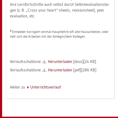
ihre Lern­fort­schrit­te auch selbst durch Selbst­e­va­lua­ti­ons­bo­
gen (z. B. „Cross your heart“-sheets, re­vi­si­ons­heet), peer
eva­lua­ti­on, etc.
1
Ent­we­der kor­ri­giert ein­mal Haupt­lehr­kraft alle Haus­ar­bei­ten, oder
teilt sich die Ar­bei­ten mit der Kol­le­gin/dem Kol­le­gen.
Ver­laufs­scha­blo­ne:
Her­un­ter­la­den
[docx][24 KB]
Ver­laufs­scha­blo­ne:
Her­un­ter­la­den
[pdf][286 KB]
Wei­ter zu
Un­ter­richts­ver­lauf