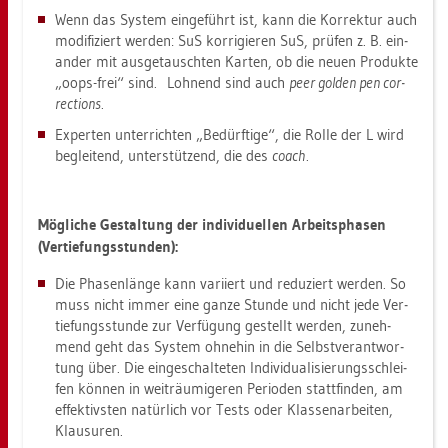
Wenn das Sys­tem ein­ge­führt ist, kann die Kor­rek­tur auch
mo­di­fi­ziert wer­den: SuS kor­ri­gie­ren SuS, prü­fen z. B. ein­
an­der mit aus­ge­tausch­ten Kar­ten, ob die neuen Pro­duk­te
„oops-frei“ sind. Loh­nend sind auch
peer gol­den pen cor­
rec­tions
.
Ex­per­ten un­ter­rich­ten „Be­dürf­ti­ge“, die Rolle der L wird
be­glei­tend, un­ter­stüt­zend, die des
coach
.
Mög­li­che Ge­stal­tung der in­di­vi­du­el­len Ar­beits­pha­sen
(Ver­tie­fungs­stun­den):
Die Pha­sen­län­ge kann va­ri­iert und re­du­ziert wer­den. So
muss nicht immer eine ganze Stun­de und nicht jede Ver­
tie­fungs­stun­de zur Ver­fü­gung ge­stellt wer­den, zu­neh­
mend geht das Sys­tem oh­ne­hin in die Selbst­ver­ant­wor­
tung über. Die ein­ge­schal­te­ten In­di­vi­dua­li­sie­rungs­schlei­
fen kön­nen in weit­räu­mi­ge­ren Pe­ri­oden statt­fin­den, am
ef­fek­tivs­ten na­tür­lich vor Tests oder Klas­sen­ar­bei­ten,
Klau­su­ren.