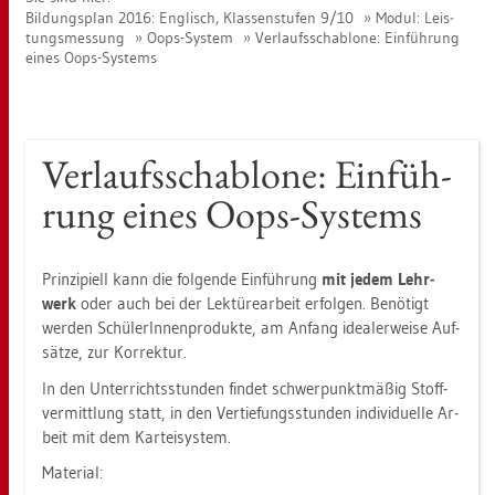
Bil­dungs­plan 2016: Eng­lisch, Klas­sen­stu­fen 9/10
Modul: Leis­
tungs­mes­sung
Oops-Sys­tem
Ver­laufs­scha­blo­ne: Ein­füh­rung
eines Oops-Sys­tems
Ver­laufs­scha­blo­ne: Ein­füh­
rung eines Oops-Sys­tems
Prin­zi­pi­ell kann die fol­gen­de Ein­füh­rung
mit jedem Lehr­
werk
oder auch bei der Lek­tü­re­ar­beit er­fol­gen. Be­nö­tigt
wer­den Schü­le­rIn­nen­pro­duk­te, am An­fang idea­ler­wei­se Auf­
sät­ze, zur Kor­rek­tur.
In den Un­ter­richts­stun­den fin­det schwer­punkt­mä­ßig Stoff­
ver­mitt­lung statt, in den Ver­tie­fungs­stun­den in­di­vi­du­el­le Ar­
beit mit dem Kar­tei­sys­tem.
Ma­te­ri­al: