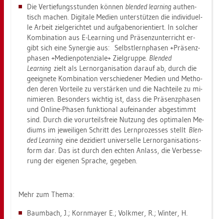
Die Ver­tie­fungs­stun­den kön­nen
blen­ded learning
au­then­
tisch ma­chen. Di­gi­ta­le Me­di­en un­ter­stüt­zen die in­di­vi­du­el­
le Ar­beit ziel­ge­rich­tet und auf­ga­ben­ori­en­tiert. In sol­cher
Kom­bi­na­ti­on aus E-Learning und Prä­senz­un­ter­richt er­
gibt sich eine Syn­er­gie aus: Selbst­lern­pha­sen +Prä­senz­
pha­sen +Me­di­en­po­ten­zia­le+ Ziel­grup­pe.
Blen­ded
Learning
zielt als Lern­or­ga­ni­sa­ti­on dar­auf ab, durch die
ge­eig­ne­te Kom­bi­na­ti­on ver­schie­de­ner Me­di­en und Me­tho­
den deren Vor­tei­le zu ver­stär­ken und die Nach­tei­le zu mi­
ni­mie­ren. Be­son­ders wich­tig ist, dass die Prä­senz­pha­sen
und On­line-Pha­sen funk­tio­nal auf­ein­an­der ab­ge­stimmt
sind. Durch die vor­ur­teils­freie Nut­zung des op­ti­ma­len Me­
di­ums im je­wei­li­gen Schritt des Lern­pro­zes­ses stellt
Blen­
ded Learning
eine de­zi­diert uni­ver­sel­le Lern­or­ga­ni­sa­ti­ons­
form dar. Das ist durch den ech­ten An­lass, die Ver­bes­se­
rung der ei­ge­nen Spra­che, ge­ge­ben.
Mehr zum Thema:
Baum­bach, J.; Korn­may­er E.; Volk­mer, R.; Win­ter, H.