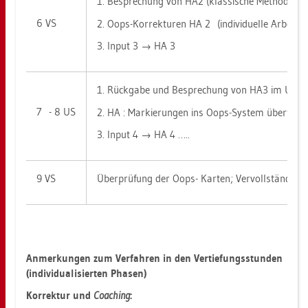
1. Be­spre­chung von HA2 (klas­si­sche Me­tho­de/n)
6 VS
2. Oops-Kor­rek­tu­ren HA 2 (in­di­vi­du­el­le Ar­beit)
3. Input 3 → HA 3
1. Rück­ga­be und Be­spre­chung von HA3 im UG
7 - 8 US
2. HA : Mar­kie­run­gen ins Oops-Sys­tem über­tra­g
3. Input 4 → HA 4 …..
9 VS
Über­prü­fung der Oops- Kar­ten; Ver­voll­stän­di­gu
An­mer­kun­gen zum Ver­fah­ren in den Ver­tie­fungs­stun­den
(in­di­vi­dua­li­sier­ten Pha­sen)
Kor­rek­tur und
Coa­ching
: