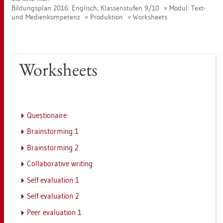
Bil­dungs­plan 2016: Eng­lisch, Klas­sen­stu­fen 9/10
Modul: Text-
und Me­di­en­kom­pe­tenz
Pro­duk­ti­on
Works­heets
Works­heets
Ques­tio­nai­re
Brain­stor­ming 1
Brain­stor­ming 2
Col­la­bo­ra­ti­ve wri­ting
Self eva­lua­ti­on 1
Self eva­lua­ti­on 2
Peer eva­lua­ti­on 1