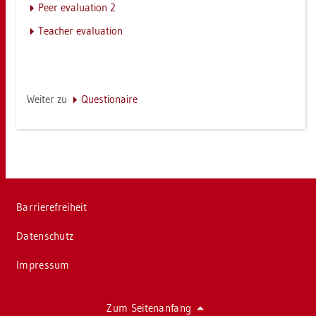
Peer eva­lua­ti­on 2
Teacher eva­lua­ti­on
Wei­ter zu
Ques­tio­nai­re
Bar­rie­re­frei­heit
Da­ten­schutz
Im­pres­sum
Zum Sei­ten­an­fang