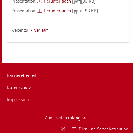
Prä­sen­ta­ti­on:
Her­un­ter­la­den
[pdf][90 KB]
Prä­sen­ta­ti­on:
Her­un­ter­la­den
[pptx][83 KB]
Wei­ter zu
Ver­lauf
Bar­rie­re­frei­heit
Da­ten­schutz
Im­pres­sum
Zum Sei­ten­an­fang
Co­
E-Mail an Sei­ten­be­treu­ung