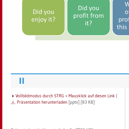
Voll­bild­mo­dus durch STRG + Maus­klick auf die­sen Link
|
Prä­sen­ta­ti­on her­un­ter­la­den
[pptx] [83 KB]