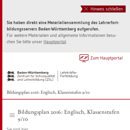
Zur
Zum
Haupt­
Sei­
Hinweis schließen
na­
ten­
vi­
in­
Sie haben di­rekt eine Ma­te­ria­li­en­samm­lung des Leh­rer­fort­
ga­
halt
bil­dungs­ser­vers Baden-Würt­tem­berg auf­ge­ru­fen.
ti­
sprin­
Für wei­te­re Ma­te­ria­li­en und all­ge­mei­ne In­for­ma­tio­nen be­su­
on
gen
chen Sie bitte unser
Haupt­por­tal
.
sprin­
[Alt]+
gen
[1]
[Alt]+
Zum Haupt­por­tal
[0]
Bil­dungs­plan 2016: Eng­lisch, Klas­sen­stu­fen 9/10
Bil­dungs­plan 2016: Eng­lisch, Klas­sen­stu­fen
9/10
Sie sind hier: