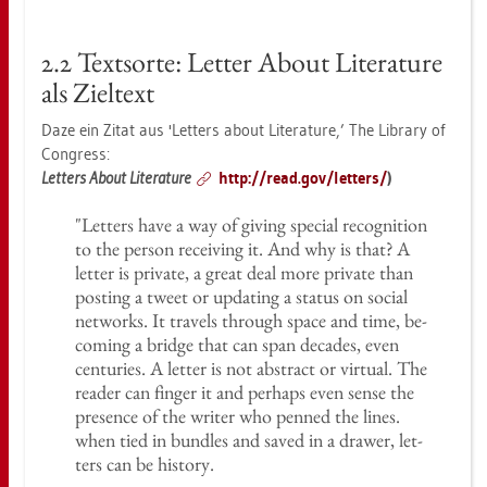
2.2 Text­sor­te: Let­ter About Li­te­ra­tu­re
als Ziel­text
Daze ein Zitat aus 'Let­ters about Li­te­ra­tu­re,’ The Li­bra­ry of
Con­gress:
Let­ters About Li­te­ra­tu­re
http://​read.​gov/​let­ters/
)
"Let­ters have a way of gi­ving spe­cial re­co­gni­ti­on
to the per­son re­cei­ving it. And why is that? A
let­ter is pri­va­te, a great deal more pri­va­te than
pos­ting a tweet or up­dating a sta­tus on so­ci­al
net­works. It tra­vels through space and time, be­
co­m­ing a bridge that can span de­ca­des, even
cen­tu­ries. A let­ter is not ab­stract or vir­tu­al. The
re­a­der can fin­ger it and per­haps even sense the
pre­sence of the wri­ter who pen­ned the lines.
when tied in bund­les and saved in a dra­wer, let­
ters can be his­to­ry.