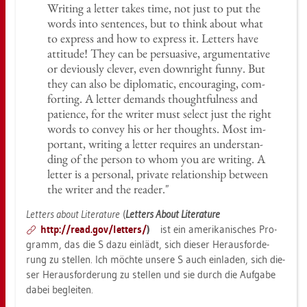
Wri­ting a let­ter takes time, not just to put the
words into sen­ten­ces, but to think about what
to ex­press and how to ex­press it. Let­ters have
at­ti­tu­de! They can be per­sua­si­ve, ar­gu­men­ta­ti­ve
or de­vious­ly cle­ver, even down­right funny. But
they can also be di­plo­ma­tic, en­cou­ra­ging, com­
for­ting. A let­ter de­man­ds thought­ful­ness and
pa­ti­ence, for the wri­ter must select just the right
words to con­vey his or her thoughts. Most im­
portant, wri­ting a let­ter re­qui­res an un­der­stan­
ding of the per­son to whom you are wri­ting. A
let­ter is a per­so­nal, pri­va­te re­la­ti­ons­hip bet­ween
the wri­ter and the re­a­der."
Let­ters about Li­te­ra­tu­re
(
Let­ters About Li­te­ra­tu­re
http://​read.​gov/​let­ters/
)
ist ein ame­ri­ka­ni­sches Pro­
gramm, das die S dazu ein­lädt, sich die­ser Her­aus­for­de­
rung zu stel­len. Ich möch­te un­se­re S auch ein­la­den, sich die­
ser Her­aus­for­de­rung zu stel­len und sie durch die Auf­ga­be
dabei be­glei­ten.