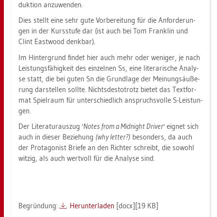
duk­ti­on an­zu­wen­den.
Dies stellt eine sehr gute Vor­be­rei­tung für die An­for­de­run­
gen in der Kurs­stu­fe dar (ist auch bei Tom Fran­klin und
Clint East­wood denk­bar).
Im Hin­ter­grund fin­det hier auch mehr oder we­ni­ger, je nach
Leis­tungs­fä­hig­keit des ein­zel­nen Ss, eine li­te­ra­ri­sche Ana­ly­
se statt, die bei guten Sn die Grund­la­ge der Mei­nungs­äu­ße­
rung dar­stel­len soll­te. Nichts­des­to­trotz bie­tet das Text­for­
mat Spiel­raum für un­ter­schied­lich an­spruchs­vol­le S-Leis­tun­
gen.
Der Li­te­ra­tur­aus­zug
'Notes from a Mid­ni­ght Dri­ver'
eig­net sich
auch in die­ser Be­zie­hung
(why let­ter?)
be­son­ders, da auch
der Prot­ago­nist Brie­fe an den Rich­ter schreibt, die so­wohl
wit­zig, als auch wert­voll für die Ana­ly­se sind.
Be­grün­dung:
Her­un­ter­la­den
[docx][19 KB]