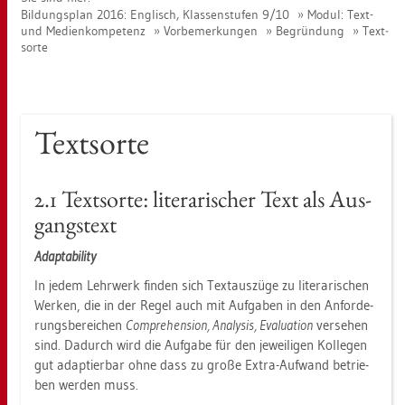
Bil­dungs­plan 2016: Eng­lisch, Klas­sen­stu­fen 9/10
Modul: Text-
und Me­di­en­kom­pe­tenz
Vor­be­mer­kun­gen
Be­grün­dung
Text­
sor­te
Text­sor­te
2.1 Text­sor­te: li­te­ra­ri­scher Text als Aus­
gangs­text
Ad­ap­ta­bi­li­ty
In jedem Lehr­werk fin­den sich Text­aus­zü­ge zu li­te­ra­ri­schen
Wer­ken, die in der Regel auch mit Auf­ga­ben in den An­for­de­
rungs­be­rei­chen
Com­pre­hen­si­on, Ana­ly­sis, Eva­lua­ti­on
ver­se­hen
sind. Da­durch wird die Auf­ga­be für den je­wei­li­gen Kol­le­gen
gut ad­ap­tier­bar ohne dass zu große Extra-Auf­wand be­trie­
ben wer­den muss.