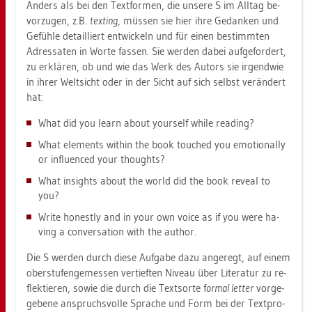
An­ders als bei den Text­for­men, die un­se­re S im All­tag be­
vor­zu­gen, z.B.
texting
, müs­sen sie hier ihre Ge­dan­ken und
Ge­füh­le de­tail­liert ent­wi­ckeln und für einen be­stimm­ten
Adres­sa­ten in Worte fas­sen. Sie wer­den dabei auf­ge­for­dert,
zu er­klä­ren, ob und wie das Werk des Au­tors sie ir­gend­wie
in ihrer Welt­sicht oder in der Sicht auf sich selbst ver­än­dert
hat:
What did you learn about yours­elf while rea­ding?
What ele­ments wi­t­hin the book tou­ched you emo­tio­nal­ly
or in­flu­en­ced your thoughts?
What in­sights about the world did the book re­veal to
you?
Write ho­nest­ly and in your own voice as if you were ha­
ving a con­ver­sa­ti­on with the aut­hor.
Die S wer­den durch diese Auf­ga­be dazu an­ge­regt, auf einem
ober­stu­fen­ge­mes­sen ver­tief­ten Ni­veau über Li­te­ra­tur zu re­
flek­tie­ren, sowie die durch die Text­sor­te f
ormal let­ter
vor­ge­
ge­be­ne an­spruchs­vol­le Spra­che und Form bei der Text­pro­