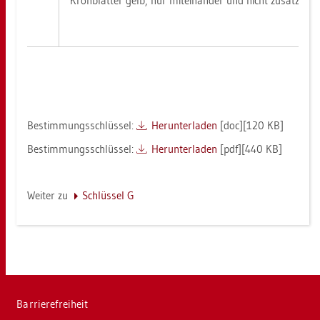
Kron­blät­ter gelb, nur mit­ein­an­der und nicht zu­sätz­lich
Be­stim­mungs­schlüs­sel:
Her­un­ter­la­den
[doc][120 KB]
Be­stim­mungs­schlüs­sel:
Her­un­ter­la­den
[pdf][440 KB]
Wei­ter zu
Schlüs­sel G
Bar­rie­re­frei­heit