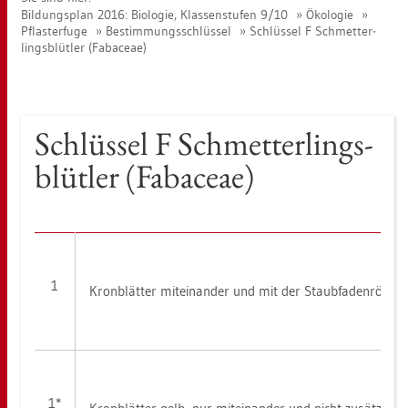
Bil­dungs­plan 2016: Bio­lo­gie, Klas­sen­stu­fen 9/10
Öko­lo­gie
Pflas­ter­fu­ge
Be­stim­mungs­schlüs­sel
Schlüs­sel F Schmet­ter­
lings­blüt­ler (Fa­baceae)
Schlüs­sel F Schmet­ter­lings­
blüt­ler (Fa­baceae)
1
Kron­blät­ter mit­ein­an­der und mit der Staub­fa­den­röh­re 
1*