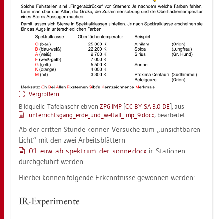
Ver­grö­ßern
Bild­quel­le: Ta­fel­an­schrieb von
ZPG IMP
[
CC BY-SA 3.0 DE
], aus
un­ter­richts­gan­g_er­de_un­d_welt­al­l_im­p_9.docx
, be­ar­bei­tet
Ab der drit­ten Stun­de kön­nen Ver­su­che zum „un­sicht­ba­ren
Licht“ mit den zwei Ar­beits­blät­tern
01_eu­w_a­b_­spek­trum_­der_­son­ne.docx
in Sta­tio­nen
durch­ge­führt wer­den.
Hier­bei kön­nen fol­gen­de Er­kennt­nis­se ge­won­nen wer­den:
IR-Ex­pe­ri­men­te