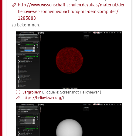
http://​www.​wis​sens​chaf​t-​schu­len.​de/​alias/​ma­te­ri­al/​der-​
he­lio­view­er-​son​nenb​eoba​chtu​ng-​mit-​dem-​com­pu­ter/​
1285883
zu be­kom­men.
Ver­grö­ßern
Bild­quel­le: Screen­shot He­lio­view­er (
https://​he­lio­view­er.​org/
)