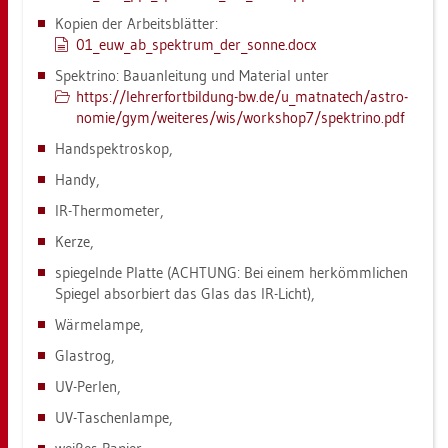
Ko­pi­en der Ar­beits­blät­ter:
01_eu­w_a­b_­spek­trum_­der_­son­ne.docx
Spek­tri­no: Bau­an­lei­tung und Ma­te­ri­al unter
https://​leh​rerf​ortb​ildu​ng-​bw.​de/​u_​mat­na­tech/​as­tro­
no­mie/​gym/​wei­te­res/​wis/​work­shop7/​spek­tri­no.​pdf
Hand­spek­tro­skop,
Handy,
IR-Ther­mo­me­ter,
Kerze,
spie­geln­de Plat­te (ACH­TUNG: Bei einem her­kömm­li­chen
Spie­gel ab­sor­biert das Glas das IR-Licht),
Wär­me­lam­pe,
Glastrog,
UV-Per­len,
UV-Ta­schen­lam­pe,