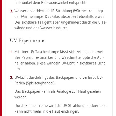
falls­win­kel dem Re­fle­xi­ons­win­kel ent­spricht.
Was­ser ab­sor­biert die IR-Strah­lung (Wär­me­strah­lung)
der Wär­me­lam­pe. Das Glas ab­sor­biert eben­falls etwas.
Der sicht­ba­re Teil geht aber un­ge­hin­dert durch die Glas­
wän­de und das Was­ser hin­durch.
UV-Ex­pe­ri­men­te
Mit einer UV-Ta­schen­lam­pe lässt sich zei­gen, dass wei­
ßes Pa­pier, Text­mar­ker und Wasch­mit­tel op­ti­sche Auf­
hel­ler haben. Diese wan­deln UV-Licht in sicht­ba­res Licht
um.
UV-Licht durch­dringt das Back­pa­pier und ver­färbt UV-
Per­len (Spiel­zeug­han­del).
Das Back­pa­pier kann als Ana­lo­gie zur Haut ge­se­hen
wer­den.
Durch Son­nen­creme wird die UV-Strah­lung blo­ckiert, sie
kann nicht mehr in die Haut ein­drin­gen.