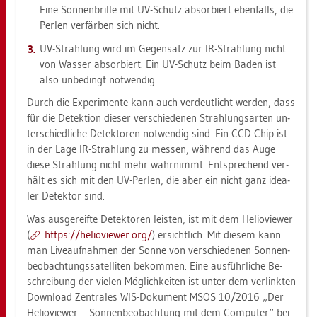
Eine Son­nen­bril­le mit UV-Schutz ab­sor­biert eben­falls, die
Per­len ver­fär­ben sich nicht.
UV-Strah­lung wird im Ge­gen­satz zur IR-Strah­lung nicht
von Was­ser ab­sor­biert. Ein UV-Schutz beim Baden ist
also un­be­dingt not­wen­dig.
Durch die Ex­pe­ri­men­te kann auch ver­deut­licht wer­den, dass
für die De­tek­ti­on die­ser ver­schie­de­nen Strah­lungs­ar­ten un­
ter­schied­li­che De­tek­to­ren not­wen­dig sind. Ein CCD-Chip ist
in der Lage IR-Strah­lung zu mes­sen, wäh­rend das Auge
diese Strah­lung nicht mehr wahr­nimmt. Ent­spre­chend ver­
hält es sich mit den UV-Per­len, die aber ein nicht ganz idea­
ler De­tek­tor sind.
Was aus­ge­reif­te De­tek­to­ren leis­ten, ist mit dem He­lio­view­er
(
https://​he­lio­view­er.​org/
) er­sicht­lich. Mit die­sem kann
man Li­ve­auf­nah­men der Sonne von ver­schie­de­nen Son­nen­
be­ob­ach­tungs­sa­tel­li­ten be­kom­men. Eine aus­führ­li­che Be­
schrei­bung der vie­len Mög­lich­kei­ten ist unter dem ver­link­ten
Down­load Zen­tra­les WIS-Do­ku­ment MSOS 10/2016 „Der
He­lio­view­er – Son­nen­be­ob­ach­tung mit dem Com­pu­ter“ bei