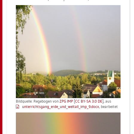
Bild­quel­le: Re­ge­bo­gen von
ZPG IMP
[
CC BY-SA 3.0 DE
], aus
un­ter­richts­gan­g_er­de_un­d_welt­al­l_im­p_9.docx
, be­ar­bei­tet