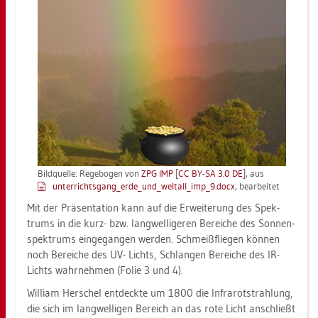
Bild­quel­le: Re­ge­bo­gen von
ZPG IMP
[
CC BY-SA 3.0 DE
], aus
un­ter­richts­gan­g_er­de_un­d_welt­al­l_im­p_9.docx
, be­ar­bei­tet
Mit der Prä­sen­ta­ti­on kann auf die Er­wei­te­rung des Spek­
trums in die kurz- bzw. lang­wel­li­ge­ren Be­rei­che des Son­nen­
spek­trums ein­ge­gan­gen wer­den. Schmeiß­flie­gen kön­nen
noch Be­rei­che des UV- Lichts, Schlan­gen Be­rei­che des IR-
Lichts wahr­neh­men (Folie 3 und 4).
Wil­li­am Her­schel ent­deck­te um 1800 die In­fra­rot­strah­lung,
die sich im lang­wel­li­gen Be­reich an das rote Licht an­schließt