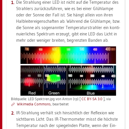
Die Strah­lung einer LED ist nicht auf die Tem­pe­ra­tur des
Strah­lers zu­rück­zu­füh­ren, wie es bei einer Glüh­lam­pe
oder der Sonne der Fall ist. Sie hängt al­lein von ihren
Halb­lei­ter­ei­gen­schaf­ten ab. Wäh­rend die Glüh­lam­pe, bzw.
die Sonne als so­ge­nann­ter Tem­pe­ra­tur­strah­ler ein kon­ti­
nu­ier­li­ches Spek­trum er­zeugt, gibt eine LED das Licht in
mehr oder we­ni­ger brei­ten, be­grenz­ten Ban­den ab.
Bild­quel­le: LED Spek­tren.jpg von Anton (rp) [
CC BY-SA 3.0
],
via
Wi­ki­me­dia Com­mons
, be­ar­bei­tet
IR-Strah­lung ver­hält sich hin­sicht­lich der Re­fle­xi­on wie
sicht­ba­res Licht. Das IR-Ther­mo­me­ter misst die höchs­te
Tem­pe­ra­tur nach der spie­geln­den Plat­te, wenn der Ein­