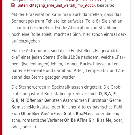
un­ter­richts­gan­g_er­de_un­d_welt­al­l_im­p_9.docx
, be­ar­bei­tet
Mit der Prä­sen­ta­ti­on kann man auch dar­stel­len, dass das
Son­nen­spek­trum Fehl­stel­len auf­weist (Folie 6). Sie sind an­
schau­lich be­schrie­ben. Da die Ab­sorp­ti­on von Strah­lung
noch eine Rolle spielt, macht es Sinn, hier schon ein­mal dar­
auf ein­zu­ge­hen.
Für die As­tro­no­men sind diese Fehl­stel­len „Fin­ger­ab­drü­
cke“ eines jeden Sterns (Folie 11): Je nach­dem, wel­che „Far­
ben“ (Wel­len­län­gen) feh­len, kön­nen Rück­schlüs­se auf ent­
hal­te­ne Ele­men­te und damit auf Alter, Tem­pe­ra­tur und Zu­
stand des Sterns ge­zo­gen wer­den.
Die Ster­ne wer­den in Spek­tral­klas­sen ein­ge­teilt. Die Grob­
ein­tei­lung ist mit Buch­sta­ben ge­kenn­zeich­net:
O
,
B
,
A
,
F
,
G
,
K
,
M
(
O
ffen­bar
B
enut­zen
A
stro­no­men
F
urcht­bar
G
erne
K
omi­sche
M
erk­sät­ze, oder für eher äl­te­res bay­ri­sches Pu­bli­
kum:
O
hne
B
ier
A
us’m
F
ass
G
ibt’s
K
oa
M
ass, oder die eng­li­
sche, ro­man­ti­sche Va­ri­an­te:
O
h
B
e
A
F
ine
G
irl
K
iss
M
e, oder,
oder, oder…).