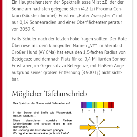
Ein Haupt­rei­hens­tern der Spek­tral­klas­se M ist z.B. der der
Sonne am nächs­ten ge­le­ge­ne Stern (4,2 Lj.) Pro­xi­ma Cen­
tau­ri (Süd­stern­him­mel). Er ist ein „Roter Zwerg­stern“ mit
nur 0,14 Son­nen­ra­di­en und einer Ober­flä­chen­tem­pe­ra­tur
von 3050 K.
Falls Schü­ler nach der letz­ten Folie fra­gen soll­ten: Der Rote
Über­rie­se mit dem klang­vol­len Namen „VY“ im Stern­bild
Gro­ßer Hund (VY CMa) hat etwa den 1,5-fa­chen Ra­di­us von
Be­tei­geu­ze und dem­nach Platz für ca. 3,4 Mil­li­ar­den Son­nen.
Er ist aber, im Ge­gen­satz zu Be­tei­geu­ze, mit blo­ßem Auge
auf­grund sei­ner gro­ßen Ent­fer­nung (3.900 Lj.) nicht sicht­
bar.
Mög­li­cher Ta­fel­an­schrieb