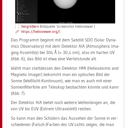
Ver­grö­ßern
Bild­quel­le: Screen­shot He­lio­view­er (
https://​he­lio­view­er.​org/
)
Das Pro­gramm be­ginnt mit dem Sa­tel­lit SDO (Solar Dy­na­
mics Ob­ser­va­to­ry) mit dem De­tek­tor AIA (At­mo­s­phe­ric Ima­
ging As­sem­bly) bei 304 Å (= 30,4 nm), also im har­ten UV
(Abb. 6), das Bild ist etwa eine Vier­tel­stun­de alt.
Wählt man statt­des­sen den De­tek­tor HMI (He­lioseis­mic and
Ma­gne­tic Imager) be­kommt man ein op­ti­sches Bild der
Sonne (Weiß­licht-Kon­ti­nu­um), wie man es auch mit einer
Son­nen­filter­fo­lie am Te­le­skop be­ob­ach­ten könn­te und kann
(Abb. 7).
Der De­tek­tor AIA bie­tet noch wei­te­re Wel­len­län­gen an, die
von UV bis EUV (Ex­trem Ul­tra­vio­lett) rei­chen.
So kann man den Schü­lern das Aus­se­hen der Sonne in ver­
schie­de­nen (Falsch-)Far­ben des UV-Lichts zei­gen, die man