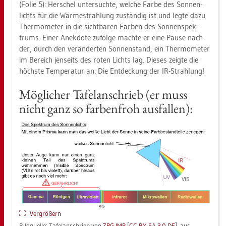
(Folie 5): Her­schel un­ter­such­te, wel­che Farbe des Son­nen­
lichts für die Wär­me­strah­lung zu­stän­dig ist und legte dazu
Ther­mo­me­ter in die sicht­ba­ren Far­ben des Son­nen­spek­
trums. Einer An­ek­do­te zu­fol­ge mach­te er eine Pause nach
der, durch den ver­än­der­ten Son­nen­stand, ein Ther­mo­me­ter
im Be­reich jen­seits des roten Lichts lag. Die­ses zeig­te die
höchs­te Tem­pe­ra­tur an: Die Ent­de­ckung der IR-Strah­lung!
Mög­li­cher Ta­fel­an­schrieb (er muss
nicht ganz so far­ben­froh aus­fal­len):
Ver­grö­ßern
Bild­quel­le: Ta­fel­an­schrieb von
ZPG IMP
[
CC BY-SA 3.0 DE
], aus