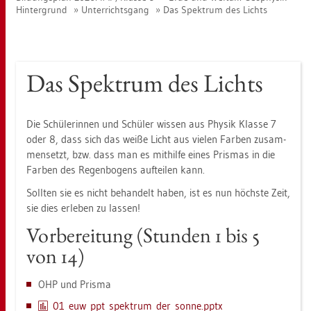
Hin­ter­grund
Un­ter­richts­gang
Das Spek­trum des Lichts
Das Spek­trum des Lichts
Die Schü­le­rin­nen und Schü­ler wis­sen aus Phy­sik Klas­se 7
oder 8, dass sich das weiße Licht aus vie­len Far­ben zu­sam­
men­setzt, bzw. dass man es mit­hil­fe eines Pris­mas in die
Far­ben des Re­gen­bo­gens auf­tei­len kann.
Soll­ten sie es nicht be­han­delt haben, ist es nun höchs­te Zeit,
sie dies er­le­ben zu las­sen!
Vor­be­rei­tung (Stun­den 1 bis 5
von 14)
OHP und Pris­ma
01_eu­w_pp­t_­spek­trum_­der_­son­ne.pptx