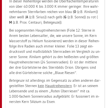
In die­ser Rei­hen­fol­ge wer­den die Ober­flä­chen­tem­pe­ra­tu­ren
von über 40.000 K bis 3.000 K immer ge­rin­ger. Ihre wahr­
nehm­ba­ren Stern­far­ben rei­chen von blau (
O
(z.B. Al­nil­am))
über weiß (
A
(z.B. Si­ri­us)) nach gelb (
G
(z.B. Sonne)) zu rot (
M
(z.B. Prox. Cen­tau­ri, Be­tei­geu­ze)).
Bei so­ge­nann­ten Haupt­rei­hen­ster­nen (Folie 12: Ster­ne in
ihrem bes­ten Le­bens­al­ter, die, wie un­se­re Sonne, im Kern
Was­ser­stoff zu He­li­um fu­sio­nie­ren) wer­den in die­ser Rei­hen­
fol­ge ihre Ra­di­en auch immer klei­ner. Folie 13 zeigt ein­
drucks­voll und maß­stäb­lich Stern­ra­di­en im Ver­gleich zu un­
se­rer Sonne. Al­nil­am ge­hört zu den hei­ßes­ten und größ­ten
Haupt­rei­hen­ster­nen (24 Son­nen­ra­di­en). Er ist der mitt­le­re
der drei Gür­telster­ne des Stern­bilds Orion. Üb­ri­gens sind
alle drei Gür­telster­ne sol­che „Blaue Rie­sen“.
Be­tei­geu­ze
ist al­ler­dings im Ge­gen­satz zu allen an­de­ren dar­
ge­stell­ten Ster­nen
kein
Haupt­rei­hens­tern
. Er ist an sei­nem
Le­bens­en­de und zu einem „Roten Über­rie­sen“ mit ca.
1.000-fa­chem Son­nen­ra­di­us auf­ge­bläht. Er fu­sio­niert im in­
ners­ten Kern Si­li­zi­um zu Eisen.