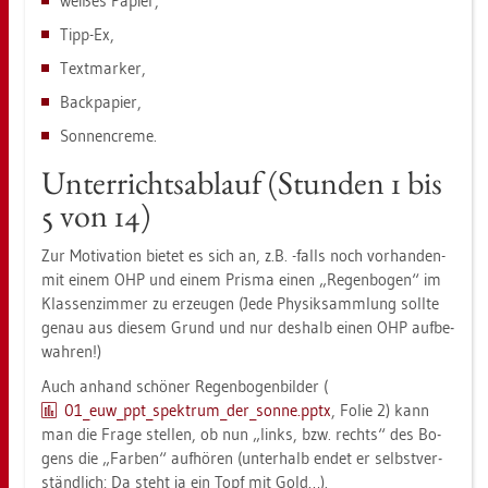
wei­ßes Pa­pier,
Tipp-Ex,
Text­mar­ker,
Back­pa­pier,
Son­nen­creme.
Un­ter­richts­ab­lauf (Stun­den 1 bis
5 von 14)
Zur Mo­ti­va­ti­on bie­tet es sich an, z.B. -falls noch vor­han­den-
mit einem OHP und einem Pris­ma einen „Re­gen­bo­gen“ im
Klas­sen­zim­mer zu er­zeu­gen (Jede Phy­sik­samm­lung soll­te
genau aus die­sem Grund und nur des­halb einen OHP auf­be­
wah­ren!)
Auch an­hand schö­ner Re­gen­bo­gen­bil­der (
01_eu­w_pp­t_­spek­trum_­der_­son­ne.pptx
, Folie 2) kann
man die Frage stel­len, ob nun „links, bzw. rechts“ des Bo­
gens die „Far­ben“ auf­hö­ren (un­ter­halb endet er selbst­ver­
ständ­lich: Da steht ja ein Topf mit Gold…).