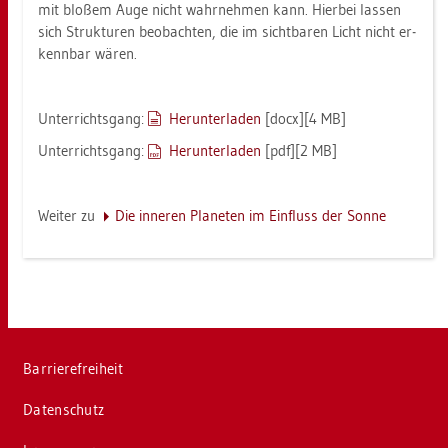
mit blo­ßem Auge nicht wahr­neh­men kann. Hier­bei las­sen
sich Struk­tu­ren be­ob­ach­ten, die im sicht­ba­ren Licht nicht er­
kenn­bar wären.
Un­ter­richts­gang:
Her­un­ter­la­den
[docx][4 MB]
Un­ter­richts­gang:
Her­un­ter­la­den
[pdf][2 MB]
Wei­ter zu
Die in­ne­ren Pla­ne­ten im Ein­fluss der Sonne
Bar­rie­re­frei­heit
Da­ten­schutz