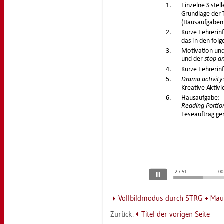
Voll­bild­mo­dus durch STRG + Maus
Zu­rück:
Titel der vo­ri­gen Seite