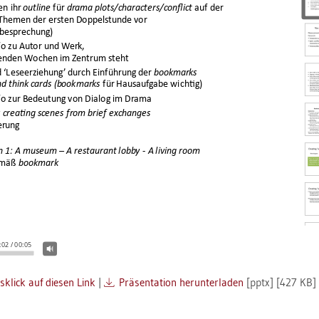
­klick auf die­sen Link
|
Prä­sen­ta­ti­on her­un­ter­la­den
[pptx] [427 KB]