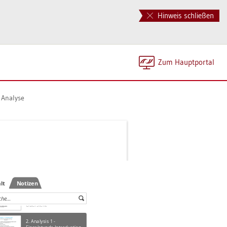
Hinweis schließen
Zum Haupt­por­tal
Ana­ly­se