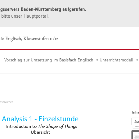
ngs­ser­vers Baden-Würt­tem­berg auf­ge­ru­fen.
ie bitte unser
Haupt­por­tal
.
6: Eng­lisch, Klas­sen­stu­fen 11/12
 Vor­schlag zur Um­set­zung im Ba­sis­fach Eng­lisch
Un­ter­richts­mo­dell