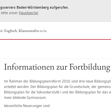
ngs­ser­vers Baden-Würt­tem­berg auf­ge­ru­fen.
ie bitte unser
Haupt­por­tal
.
6: Eng­lisch, Klas­sen­stu­fen 11/12
In­for­ma­tio­nen zur Fort­bil­dung
Im Rah­men der Bil­dungs­plan­re­form 2016 sind drei neue Bil­dungs­plä
ar­bei­tet wor­den: Der Bil­dungs­plan für die Grund­schu­le, der ge­mein­
Bil­dungs­plan für die Se­kun­dar­stu­fe I und der Bil­dungs­plan für das al
mein bil­den­de Gym­na­si­um.
We­sent­li­che Neue­run­gen sind: