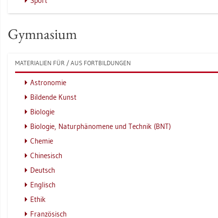
Sport
Gym­na­si­um
MA­TE­RIA­LI­EN FÜR / AUS FORT­BIL­DUN­GEN
As­tro­no­mie
Bil­den­de Kunst
Bio­lo­gie
Bio­lo­gie, Na­tur­phä­no­me­ne und Tech­nik (BNT)
Che­mie
Chi­ne­sisch
Deutsch
Eng­lisch
Ethik
Fran­zö­sisch