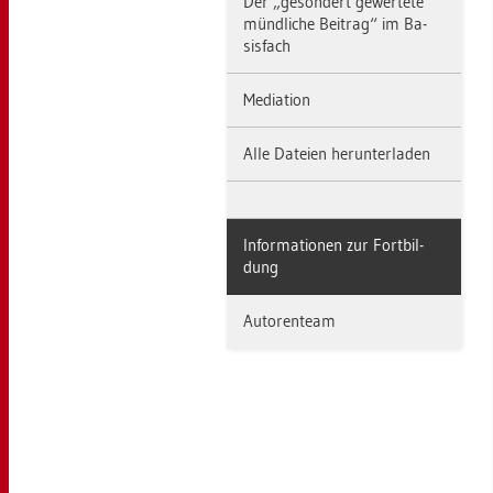
Der „ge­son­dert ge­wer­te­te
münd­li­che Bei­trag“ im Ba­
sis­fach
Me­dia­ti­on
Alle Da­tei­en her­un­ter­la­den
In­for­ma­tio­nen zur Fort­bil­
dung
Au­to­ren­team