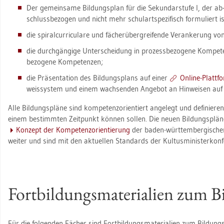
Der ge­mein­sa­me Bil­dungs­plan für die Se­kun­dar­stu­fe I, der ab
schluss­be­zo­gen und nicht mehr schul­art­spe­zi­fisch for­mu­liert is
die spi­ral­cur­ri­cu­la­re und fä­cher­über­grei­fen­de Ver­an­ke­rung vo
die durch­gän­gi­ge Un­ter­schei­dung in pro­zess­be­zo­ge­ne Kom­pe­
be­zo­ge­ne Kom­pe­ten­zen;
die Prä­sen­ta­ti­on des Bil­dungs­plans auf einer
On­line-Platt­f
weis­sys­tem und einem wach­sen­den An­ge­bot an Hin­wei­sen auf U
Alle Bil­dungs­plä­ne sind kom­pe­tenz­ori­en­tiert an­ge­legt und de­fi­nie­r
einem be­stimm­ten Zeit­punkt kön­nen sol­len. Die neuen Bil­dungs­plä­n
Kon­zept der Kom­pe­tenz­ori­en­tie­rung
der baden-würt­tem­ber­gi­sch
wei­ter und sind mit den ak­tu­el­len Stan­dards der Kul­tus­mi­nis­ter­kon­
Fort­bil­dungs­ma­te­ria­li­en zum 
Für die fol­gen­den Fä­cher sind Fort­bil­dungs­ma­te­ria­li­en zum Bil­dung