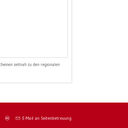
schei­nen zeit­nah zu den re­gio­na­len
Co­
E-Mail an Sei­ten­be­treu­ung
py­