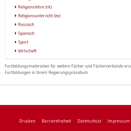
Re­li­gi­ons­leh­re (rk)
Re­li­gi­ons­un­ter­richt (ev)
Rus­sisch
Spa­nisch
Sport
Wirt­schaft
Fort­bil­dungs­ma­te­ria­li­en für wei­te­re Fä­cher und Fä­cher­ver­bün­de er­
Fort­bil­dun­gen in Ihrem Re­gie­rungs­prä­si­di­um.
Dru­cken
Bar­rie­re­frei­heit
Da­ten­schutz
Im­pres­sum