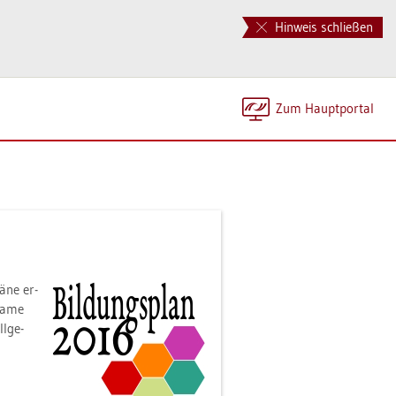
Hinweis schließen
Zum Haupt­por­tal
­ne er­
sa­me
l­ge­