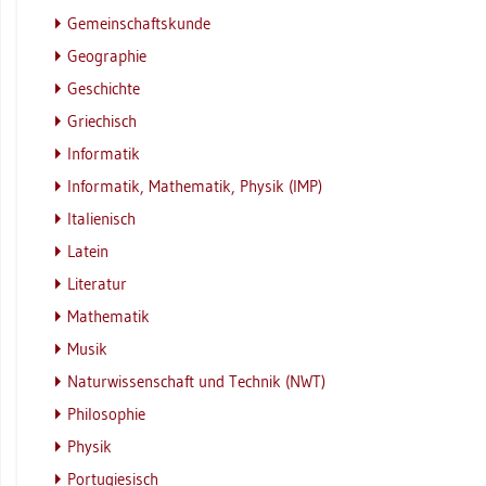
Ge­mein­schafts­kun­de
Geo­gra­phie
Ge­schich­te
Grie­chisch
In­for­ma­tik
In­for­ma­tik, Ma­the­ma­tik, Phy­sik (IMP)
Ita­lie­nisch
La­tein
Li­te­ra­tur
Ma­the­ma­tik
Musik
Na­tur­wis­sen­schaft und Tech­nik (NWT)
Phi­lo­so­phie
Phy­sik
Por­tu­gie­sisch