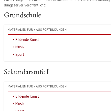
dungs­ser­ver ver­öf­fent­licht:
Grund­schu­le
MA­TE­RIA­LI­EN FÜR / AUS FORT­BIL­DUN­GEN
Bil­den­de Kunst
Musik
Sport
Se­kun­dar­stu­fe I
MA­TE­RIA­LI­EN FÜR / AUS FORT­BIL­DUN­GEN
Bil­den­de Kunst
Musik