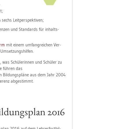
­
t;
n sechs Leit­per­spek­ti­ven;
ten­zen und Stan­dards für in­halts­
orm
mit einem um­fang­rei­chen Ver­
m­set­zungs­hil­fen.
en, was Schü­le­rin­nen und Schü­ler zu
e füh­ren das
en Bil­dungs­plä­ne aus dem Jahr 2004
fe­renz ab­ge­stimmt.
Bil­dungs­plan 2016
s­plan 2016 auf dem Leh­rer­fort­bil­