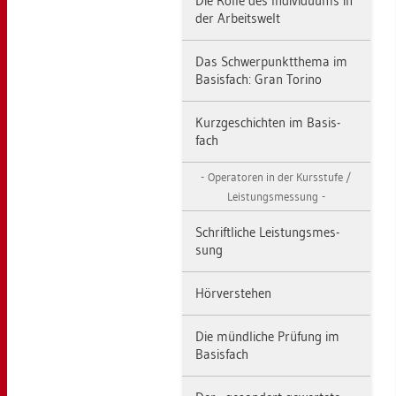
Die Rolle des In­di­vi­du­ums in
der Ar­beits­welt
Das Schwer­punkt­the­ma im
Ba­sis­fach: Gran To­ri­no
Kurz­ge­schich­ten im Ba­sis­
fach
Ope­ra­to­ren in der Kurs­stu­fe /
Leis­tungs­mes­sung
Schrift­li­che Leis­tungs­mes­
sung
Hör­ver­ste­hen
Die münd­li­che Prü­fung im
Ba­sis­fach