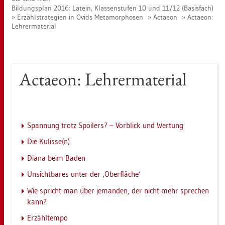
Bil­dungs­plan 2016: La­tein, Klas­sen­stu­fen 10 und 11/12 (Ba­sis­fach)
Er­zähl­stra­te­gi­en in Ovids Me­ta­mor­pho­sen
Ac­taeon
Ac­taeon:
Leh­rer­ma­te­ri­al
Ac­taeon: Leh­rer­ma­te­ri­al
Span­nung trotz Spoi­lers? – Vor­blick und Wer­tung
Die Ku­lis­se(n)
Diana beim Baden
Un­sicht­ba­res unter der ‚Ober­flä­che‘
Wie spricht man über je­man­den, der nicht mehr spre­chen
kann?
Er­zähl­tem­po