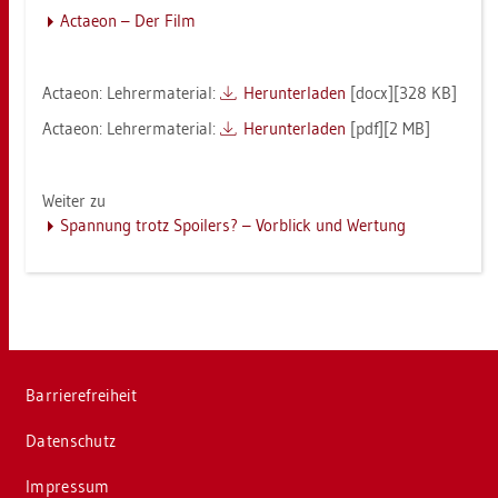
Ac­taeon – Der Film
Ac­taeon: Leh­rer­ma­te­ri­al:
Her­un­ter­la­den
[docx][328 KB]
Ac­taeon: Leh­rer­ma­te­ri­al:
Her­un­ter­la­den
[pdf][2 MB]
Wei­ter zu
Span­nung trotz Spoi­lers? – Vor­blick und Wer­tung
Bar­rie­re­frei­heit
Da­ten­schutz
Im­pres­sum