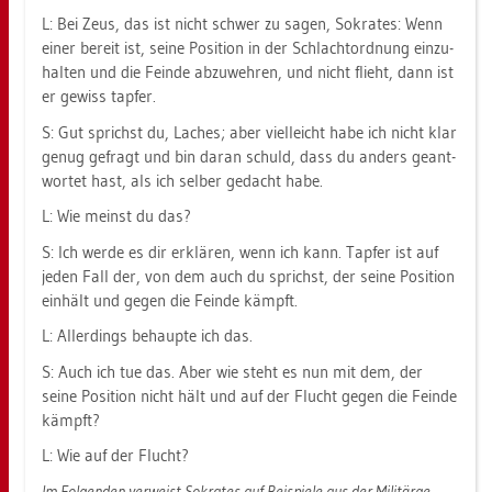
L: Bei Zeus, das ist nicht schwer zu sagen, So­kra­tes: Wenn
einer be­reit ist, seine Po­si­ti­on in der Schlacht­ord­nung ein­zu­
hal­ten und die Fein­de ab­zu­weh­ren, und nicht flieht, dann ist
er ge­wiss tap­fer.
S: Gut sprichst du, La­ches; aber viel­leicht habe ich nicht klar
genug ge­fragt und bin daran schuld, dass du an­ders ge­ant­
wor­tet hast, als ich sel­ber ge­dacht habe.
L: Wie meinst du das?
S: Ich werde es dir er­klä­ren, wenn ich kann. Tap­fer ist auf
jeden Fall der, von dem auch du sprichst, der seine Po­si­ti­on
ein­hält und gegen die Fein­de kämpft.
L: Al­ler­dings be­haup­te ich das.
S: Auch ich tue das. Aber wie steht es nun mit dem, der
seine Po­si­ti­on nicht hält und auf der Flucht gegen die Fein­de
kämpft?
L: Wie auf der Flucht?
Im Fol­gen­den ver­weist So­kra­tes auf Bei­spie­le aus der Mi­li­tär­ge­