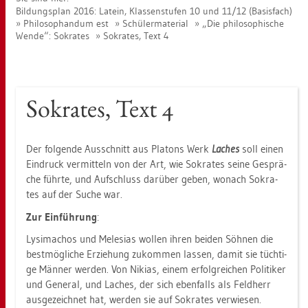
Bil­dungs­plan 2016: La­tein, Klas­sen­stu­fen 10 und 11/12 (Ba­sis­fach)
Phi­lo­so­phan­dum est
Schü­ler­ma­te­ri­al
„Die phi­lo­so­phi­sche
Wende“: So­kra­tes
So­kra­tes, Text 4
So­kra­tes, Text 4
Der fol­gen­de Aus­schnitt aus Pla­tons Werk
La­ches
soll einen
Ein­druck ver­mit­teln von der Art, wie So­kra­tes seine Ge­sprä­
che führ­te, und Auf­schluss dar­über geben, wo­nach So­kra­
tes auf der Suche war.
Zur Ein­füh­rung
:
Ly­si­ma­chos und Me­le­si­as wol­len ihren bei­den Söh­nen die
best­mög­li­che Er­zie­hung zu­kom­men las­sen, damit sie tüch­ti­
ge Män­ner wer­den. Von Ni­ki­as, einem er­folg­rei­chen Po­li­ti­ker
und Ge­ne­ral, und La­ches, der sich eben­falls als Feld­herr
aus­ge­zeich­net hat, wer­den sie auf So­kra­tes ver­wie­sen.