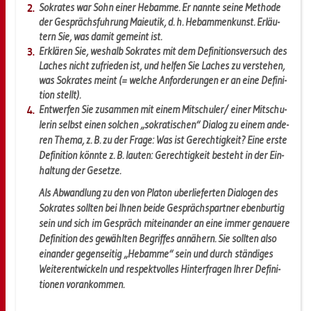
So­kra­tes war Sohn einer Heb­am­me. Er nann­te seine Me­tho­de
der Ge­sprächs­füh­rung Maieu­tik, d. h. Heb­am­men­kunst. Er­läu­
tern Sie, was damit ge­meint ist.
Er­klä­ren Sie, wes­halb So­kra­tes mit dem De­fi­ni­ti­ons­ver­such des
La­ches nicht zu­frie­den ist, und hel­fen Sie La­ches zu ver­ste­hen,
was So­kra­tes meint (= wel­che An­for­de­run­gen er an eine De­fi­ni­
ti­on stellt).
Ent­wer­fen Sie zu­sam­men mit einem Mit­schü­ler/ einer Mit­schü­
le­rin selbst einen sol­chen „so­kra­ti­schen“ Dia­log zu einem an­de­
ren Thema, z. B. zu der Frage: Was ist Ge­rech­tig­keit? Eine erste
De­fi­ni­ti­on könn­te z. B. lau­ten: Ge­rech­tig­keit be­steht in der Ein­
hal­tung der Ge­set­ze.
Als Ab­wand­lung zu den von Pla­ton über­lie­fer­ten Dia­lo­gen des
So­kra­tes soll­ten bei Ihnen beide Ge­sprächs­part­ner eben­bür­tig
sein und sich im Ge­spräch mit­ein­an­der an eine immer ge­naue­re
De­fi­ni­ti­on des ge­wähl­ten Be­grif­fes an­nä­hern. Sie soll­ten also
ein­an­der ge­gen­sei­tig „Heb­am­me“ sein und durch stän­di­ges
Wei­ter­ent­wi­ckeln und re­spekt­vol­les Hin­ter­fra­gen Ihrer De­fi­ni­
tio­nen vor­an­kom­men.