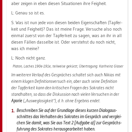
aber zei­gen in eben die­sen Si­tua­tio­nen ihre Feig­heit.
L: Genau so ist es.
S: Was ist nun jede von die­sen bei­den Ei­gen­schaf­ten (Tap­fer­
keit und Feig­heit)? Das ist meine Frage. Ver­su­che also noch
ein­mal zu­erst von der Tap­fer­keit zu sagen, was an ihr in all
die­sen Fäl­len das­sel­be ist. Oder ver­stehst du noch nicht,
was ich meine?
L: Noch nicht ganz.
Pla­ton, La­ches 190e-191e, teil­wei­se ge­kürzt; Über­tra­gung: Karl­heinz Gla­ser
Im wei­te­ren Ver­lauf des Ge­sprä­ches schal­tet sich auch Ni­ki­as mit
einem klu­gen De­fi­ni­ti­ons­ver­such ein, aber auch seine De­fi­ni­ti­on
der Tap­fer­keit kann den kri­ti­schen Fra­gen des So­kra­tes nicht
stand­hal­ten, so dass die Dis­kus­si­on nach vie­len Ver­su­chen in der
Apo­rie
(„Aus­weg­lo­sig­keit“), d. h. ohne Er­geb­nis endet.
Be­schrei­ben Sie auf der Grund­la­ge die­ses kur­zen Dia­log­aus­
schnit­tes das Ver­hal­ten des So­kra­tes im Ge­spräch und ver­glei­
chen Sie damit, was Sie aus Text 2 [Auf­ga­be a)] zur Ge­sprächs­
füh­rung des So­kra­tes her­aus­ge­ar­bei­tet haben.