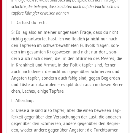
schich­te, die be­le­gen, dass Sol­da­ten auch auf der Flucht sich als
tap­fe­re Kämp­fer er­wei­sen kön­nen.
L: Da hast du recht.
S: Es lag also an mei­ner un­ge­nau­en Frage, dass du nicht
rich­tig ge­ant­wor­tet hast. Ich woll­te dich ja nicht nur nach
den Tap­fe­ren im schwer­be­waff­ne­ten Fuß­volk fra­gen, son­
dern im ge­sam­ten Kriegs­we­sen, und nicht nur dort, son­
dern auch nach denen, die in den Stür­men des Mee­res, die
in Krank­heit und Armut, in der Pol­tik tap­fer sind, fer­ner
auch nach denen, die nicht nur ge­gen­über Schmer­zen und
Ängs­ten tap­fer, son­dern auch fähig sind, gegen Be­gier­den
und Lüste an­zu­kämp­fen – es gibt doch auch in die­sen Be­rei­
chen, La­ches, ei­ni­ge Tap­fe­re.
L: Al­ler­dings.
S: Diese alle sind also tap­fer, aber die einen be­wei­sen Tap­
fer­keit ge­gen­über den Ver­su­chun­gen der Lust, die an­de­ren
ge­gen­über den Schmer­zen, an­de­re ge­gen­über den Be­gier­
den, wie­der an­de­re ge­gen­über Ängs­ten; die Furcht­sa­men