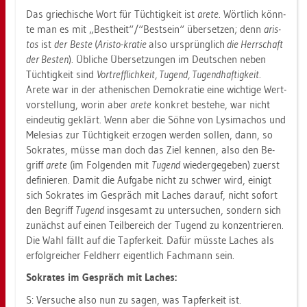
Das grie­chi­sche Wort für Tüch­tig­keit ist
arete
. Wört­lich könn­
te man es mit „Best­heit“/“Best­sein“ über­set­zen; denn
aris­
tos
ist
der
Beste
(
Aris­to-kra­tie
also ur­sprüng­lich
die Herr­schaft
der Bes­ten
). Üb­li­che Über­set­zun­gen im Deut­schen neben
Tüch­tig­keit sind
Vor­treff­lich­keit, Tu­gend, Tu­gend­haf­tig­keit
.
Arete war in der athe­ni­schen De­mo­kra­tie eine wich­ti­ge Wert­
vor­stel­lung, worin aber
arete
kon­kret be­ste­he, war nicht
ein­deu­tig ge­klärt. Wenn aber die Söhne von Ly­si­ma­chos und
Me­le­si­as zur Tüch­tig­keit er­zo­gen wer­den sol­len, dann, so
So­kra­tes, müsse man doch das Ziel ken­nen, also den Be­
griff
arete
(im Fol­gen­den mit
Tu­gend
wie­der­ge­ge­ben) zu­erst
de­fi­nie­ren. Damit die Auf­ga­be nicht zu schwer wird, ei­nigt
sich So­kra­tes im Ge­spräch mit La­ches dar­auf, nicht so­fort
den Be­griff
Tu­gend
ins­ge­samt zu un­ter­su­chen, son­dern sich
zu­nächst auf einen Teil­be­reich der Tu­gend zu kon­zen­trie­ren.
Die Wahl fällt auf die Tap­fer­keit. Dafür müss­te La­ches als
er­folg­rei­cher Feld­herr ei­gent­lich Fach­mann sein.
So­kra­tes im Ge­spräch mit La­ches:
S: Ver­su­che also nun zu sagen, was Tap­fer­keit ist.