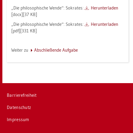
„Die phi­lo­so­phi­sche Wende“: So­kra­tes:
Her­un­ter­la­den
[docx][37 KB]
„Die phi­lo­so­phi­sche Wende“: So­kra­tes:
Her­un­ter­la­den
[pdf][331 KB]
Wei­ter zu
Ab­schlie­ßen­de Auf­ga­be
Bar­rie­re­frei­heit
Da­ten­schutz
Im­pres­sum