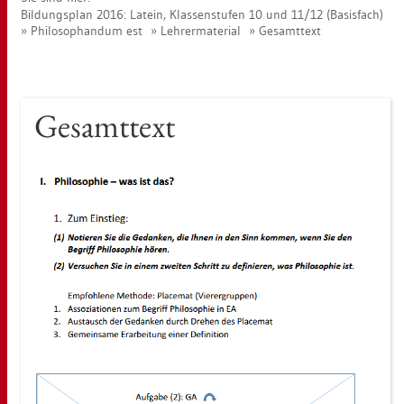
Bil­dungs­plan 2016: La­tein, Klas­sen­stu­fen 10 und 11/12 (Ba­sis­fach)
Phi­lo­so­phan­dum est
Leh­rer­ma­te­ri­al
Ge­samt­text
Ge­samt­text