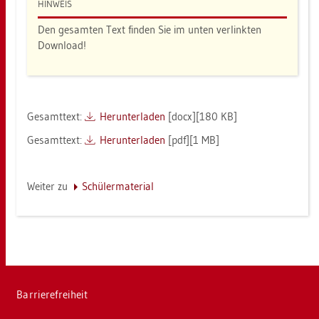
HIN­WEIS
Den ge­sam­ten Text fin­den Sie im unten ver­link­ten
Down­load!
Ge­samt­text:
Her­un­ter­la­den
[docx][180 KB]
Ge­samt­text:
Her­un­ter­la­den
[pdf][1 MB]
Wei­ter zu
Schü­ler­ma­te­ri­al
Bar­rie­re­frei­heit