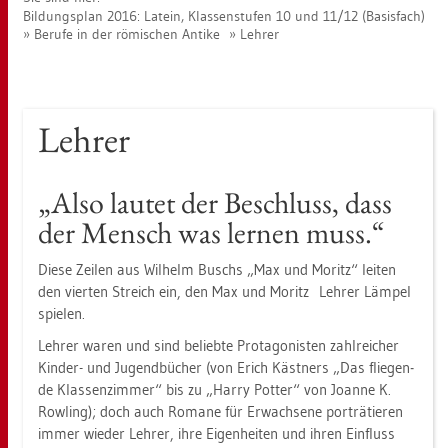
Bil­dungs­plan 2016: La­tein, Klas­sen­stu­fen 10 und 11/12 (Ba­sis­fach)
Be­ru­fe in der rö­mi­schen An­ti­ke
Leh­rer
Leh­rer
„Also lau­tet der Be­schluss, dass
der Mensch was ler­nen muss.“
Diese Zei­len aus Wil­helm Buschs „Max und Mo­ritz“ lei­ten
den vier­ten Streich ein, den Max und Mo­ritz Leh­rer Läm­pel
spie­len.
Leh­rer waren und sind be­lieb­te Prot­ago­nis­ten zahl­rei­cher
Kin­der- und Ju­gend­bü­cher (von Erich Käst­ners „Das flie­gen­
de Klas­sen­zim­mer“ bis zu „Harry Pot­ter“ von Jo­an­ne K.
Row­ling); doch auch Ro­ma­ne für Er­wach­se­ne por­trä­tie­ren
immer wie­der Leh­rer, ihre Ei­gen­hei­ten und ihren Ein­fluss