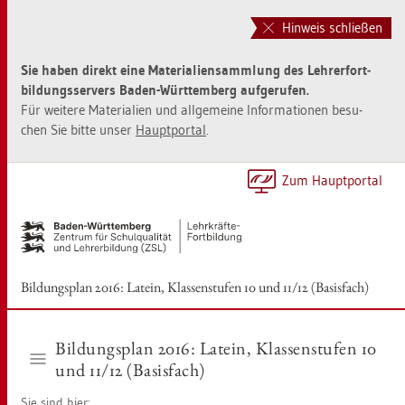
Zur
Zum
Haupt­
Sei­
Hinweis schließen
na­
ten­
vi­
in­
Sie haben di­rekt eine Ma­te­ria­li­en­samm­lung des Leh­rer­fort­
ga­
halt
bil­dungs­ser­vers Baden-Würt­tem­berg auf­ge­ru­fen.
ti­
sprin­
Für wei­te­re Ma­te­ria­li­en und all­ge­mei­ne In­for­ma­tio­nen be­su­
on
gen
chen Sie bitte unser
Haupt­por­tal
.
sprin­
[Alt]+
gen
[1]
[Alt]+
Zum Haupt­por­tal
[0]
Bil­dungs­plan 2016: La­tein, Klas­sen­stu­fen 10 und 11/12 (Ba­sis­fach)
Bil­dungs­plan 2016: La­tein, Klas­sen­stu­fen 10
und 11/12 (Ba­sis­fach)
Sie sind hier: