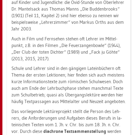
auf Kin­der und Ju­gend­li­che: die Ovid-Stun­de von Ober­leh­rer
Dr. Man­tel­sack aus Tho­mas Manns „Die Bud­den­brooks“
(1901) (Teil 11, Ka­pi­tel 2) sind hier eben­so zu nen­nen wir
bei­spiels­wei­se „Leh­rer­zim­mer“ von Mar­kus Orths aus dem
Jahr 2003.
Auch in Film und Fern­se­hen ste­hen oft Leh­rer im Mit­tel­
punkt, z.B. in den Fil­men „Die Feu­er­zan­gen­bow­le“ (1944),
„Der Club der toten Dich­ter“ (1989) und „Fack ju Göhte“
(2013, 2015, 2017).
Schu­le und Leh­rer sind in den gän­gi­gen La­tein­bü­chern oft
Thema der ers­ten Lek­tio­nen; hier fin­den sich auch meis­tens
kurze In­for­ma­ti­ons­tex­te zum rö­mi­schen Schul­we­sen. Doch
auch am Ende der Lehr­buch­pha­se ste­hen manch­mal Texte
zum Schul­be­trieb; quasi als Über­gangs­lek­tü­re wer­den hier
häu­fig Text­pas­sa­gen aus Mit­tel­al­ter und Neu­zeit an­ge­bo­ten.
Das vor­lie­gen­de Lek­tü­re­pro­jekt stellt die Per­son des Leh­
rers, die An­for­de­run­gen und Auf­ga­ben die­ses Be­rufs in la­
tei­ni­schen Tex­ten vom 1. Jh. v. Chr. bis zum 18. Jh. n. Chr.
vor. Durch diese
di­a­chro­ne Text­sam­men­stel­lung
wer­den