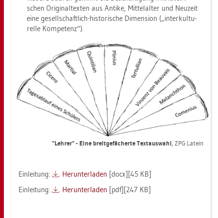
schen Ori­gi­nal­tex­ten aus An­ti­ke, Mit­tel­al­ter und Neu­zeit
eine ge­sell­schaft­lich-his­to­ri­sche Di­men­si­on („in­ter­kul­tu­
rel­le Kom­pe­tenz“).
"Leh­rer" - Eine breit­ge­fä­cher­te Text­aus­wahl
, ZPG La­tein
Ein­lei­tung:
Her­un­ter­la­den
[docx][45 KB]
Ein­lei­tung:
Her­un­ter­la­den
[pdf][247 KB]