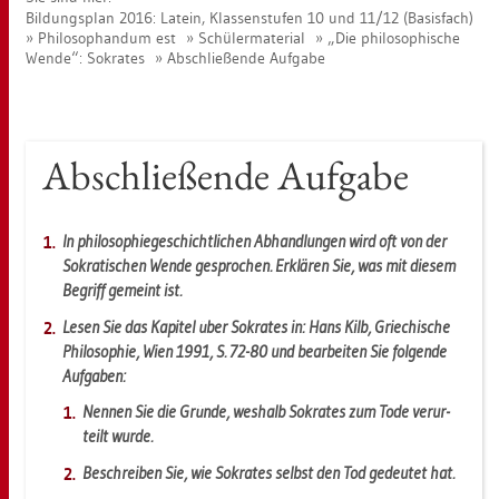
Bil­dungs­plan 2016: La­tein, Klas­sen­stu­fen 10 und 11/12 (Ba­sis­fach)
Phi­lo­so­phan­dum est
Schü­ler­ma­te­ri­al
„Die phi­lo­so­phi­sche
Wende“: So­kra­tes
Ab­schlie­ßen­de Auf­ga­be
Ab­schlie­ßen­de Auf­ga­be
In phi­lo­so­phie­ge­schicht­li­chen Ab­hand­lun­gen wird oft von der
So­kra­ti­schen Wende ge­spro­chen. Er­klä­ren Sie, was mit die­sem
Be­griff ge­meint ist.
Lesen Sie das Ka­pi­tel über So­kra­tes in: Hans Kilb, Grie­chi­sche
Phi­lo­so­phie, Wien 1991, S. 72-80 und be­ar­bei­ten Sie fol­gen­de
Auf­ga­ben:
Nen­nen Sie die Grün­de, wes­halb So­kra­tes zum Tode ver­ur­
teilt wurde.
Be­schrei­ben Sie, wie So­kra­tes selbst den Tod ge­deu­tet hat.