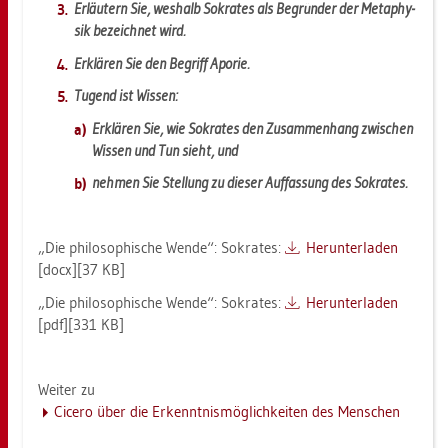
Er­läu­tern Sie, wes­halb So­kra­tes als Be­grün­der der Me­ta­phy­
sik be­zeich­net wird.
Er­klä­ren Sie den Be­griff Apo­rie.
Tu­gend ist Wis­sen:
Er­klä­ren Sie, wie So­kra­tes den Zu­sam­men­hang zwi­schen
Wis­sen und Tun sieht, und
neh­men Sie Stel­lung zu die­ser Auf­fas­sung des So­kra­tes.
„Die phi­lo­so­phi­sche Wende“: So­kra­tes:
Her­un­ter­la­den
[docx][37 KB]
„Die phi­lo­so­phi­sche Wende“: So­kra­tes:
Her­un­ter­la­den
[pdf][331 KB]
Wei­ter zu
Ci­ce­ro über die Er­kennt­nis­mög­lich­kei­ten des Men­schen