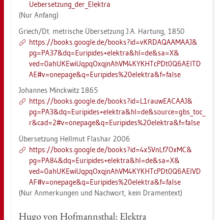
Ueb​erse​tzun​g_​der_​Elek­tra
(Nur An­fang)
Griech/Dt. me­tri­sche Über­set­zung J.A. Har­tung, 1850
https://​books.​goog­le.​de/​books?​id=vKR​DAQA​AMAA​J&​
pg=PA37&​dq=Eur​ipid​es+ele​ktra&​hl=de&​sa=X&​
ved=0ah​UKEw​iUqp​qOxq​jnAh​VM4K​YKHT​cPDt​0Q6A​EITD​
AE#​v=one­page&​q=Eur​ipid​es%20e​lekt​ra&​f=false
Jo­han­nes Minck­witz 1865
https://​books.​goog­le.​de/​books?​id=L1r​auwE​ACAA​J&​
pg=PA3&​dq=Eur​ipid​es+ele​ktra&​hl=de&​sour­ce=gbs_​toc_​
r&​cad=2#​v=one­page&​q=Eur​ipid​es%20e​lekt​ra&​f=false
Über­set­zung Hell­mut Flas­har 2006
https://​books.​goog­le.​de/​books?​id=4x5​VnLf​7OxM​C&​
pg=PA84&​dq=Eur​ipid​es+ele​ktra&​hl=de&​sa=X&​
ved=0ah​UKEw​iUqp​qOxq​jnAh​VM4K​YKHT​cPDt​0Q6A​EIVD​
AF#​v=one­page&​q=Eur​ipid​es%20e​lekt​ra&​f=false
(Nur An­mer­kun­gen und Nach­wort, kein Dra­men­text)
Hugo von Hof­manns­thal: Elek­tra