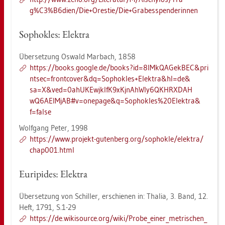
g%C3%B6d​ien/​Die+Ores­tie/​Die+Gra​bess​pend​erin​nen
So­pho­kles: Elek­tra
Über­set­zung Os­wald Mar­bach, 1858
https://​books.​goog­le.​de/​books?​id=8IM​kQAG​ekBE​C&​pri​
ntse​c=fro​ntco​ver&​dq=Sop​hokl​es+Ele​ktra&​hl=de&​
sa=X&​ved=0ah​UKEw​jklf​K9xK​jnAh​WIy6​QKHR​XDAH​
wQ6A​EIMj​AB#​v=one­page&​q=Sop​hokl​es%20E​lekt​ra&​
f=false
Wolf­gang Peter, 1998
https://​www.​pro­jekt-​gu­ten­berg.​org/​so­phok­le/​elek­tra/​
cha­p001.​html
Eu­ri­pi­des: Elek­tra
Über­set­zung von Schil­ler, er­schie­nen in: Tha­lia, 3. Band, 12.
Heft, 1791, S.1-29
https://​de.​wi­ki­sour­ce.​org/​wiki/​Pro­be_​ei­ner_​me­tri­schen_​