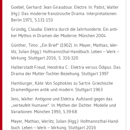
Goe­bel, Ger­hard: Jean Girau­doux: Elect­re. In: Pabst, Wal­ter
(Hg.): Das mo­der­ne fran­zö­si­sche Drama. In­ter­pre­ta­tio­nen.
Ber­lin 1971, S.131-153
Grün­dig, Clau­dia: Elek­tra durch die Jahr­hun­der­te. Ein an­ti­
ker My­thos in Dra­men der Mo­der­ne. Mün­chen 2004
Gün­ther, Timo: „Ein Brief“ (1902). In: Mayer, Ma­thi­as; Wer­
litz, Ju­li­an (Hgg.): Hof­manns­thal-Hand­buch. Leben – Werk –
Wir­kung. Stutt­gart 2016, S. 316-320
Hal­ber­stadt-Freud, Hen­dri­ka C.: Elek­tra ver­sus Ödi­pus. Das
Drama der Mut­ter-Toch­ter-Be­zie­hung. Stutt­gart 1997
Ham­bur­ger, Käte: Von So­pho­kles zu Sart­re. Grie­chi­sche
Dra­men­fi­gu­ren antik und mo­dern. Stutt­gart 1963
Jens, Wal­ter: An­ti­go­ne und Elek­tra. Auf­stand gegen das
„ver­teu­felt Hu­ma­ne“. In: My­then der Dich­ter. Mo­del­le und
Va­ria­tio­nen. Mün­chen 1993, S.39-68
Mayer, Ma­thi­as; Wer­litz, Ju­li­an (Hgg.): Hof­manns­thal-Hand­
buch. Leben – Werk – Wir­kung. Stutt­gart 2016