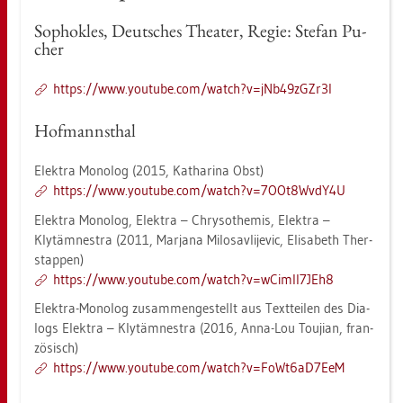
So­pho­kles, Deut­sches Thea­ter, Regie: Ste­fan Pu­
cher
https://​www.​youtube.​com/​watch?​v=jNb​49zG​Zr3I
Hof­manns­thal
Elek­tra Mo­no­log (2015, Ka­tha­ri­na Obst)
https://​www.​youtube.​com/​watch?​v=7OO​t8Wv​dY4U
Elek­tra Mo­no­log, Elek­tra – Chry­so­the­mis, Elek­tra –
Klytäm­ne­s­tra (2011, Mar­ja­na Mi­los­av­li­je­vic, Eli­sa­beth Ther­
stap­pen)
https://​www.​youtube.​com/​watch?​v=wCi​mIl7​JEh8
Elek­tra-Mo­no­log zu­sam­men­ge­stellt aus Text­tei­len des Dia­
logs Elek­tra – Klytäm­ne­s­tra (2016, Anna-Lou Tou­jian, fran­
zö­sisch)
https://​www.​youtube.​com/​watch?​v=FoW​t6aD​7EeM