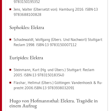
9783150195352
Jens, Wal­ter (Über­setzt von). Ham­burg 2016. ISBN-13
9783688100828
So­pho­kles: Elek­tra
Scha­de­waldt, Wolf­gang (Übers. Und Nach­wort) Stutt­gart:
Re­clam 1998. ISBN-13 9783150007112
Eu­ri­pi­des: Elek­tra
Stein­mann, Kurt (Hg. und Übers.) Stutt­gart: Re­clam
2005. ISBN-13 9783150183540
Flas­har, Hell­mut (Übers.) Göt­tin­gen: Van­den­hoeck & Ru­
precht 2006.​ISBN-13 9783938032091
Hugo von Hof­manns­thal: Elek­tra. Tra­gö­die in
einem Auf­zug