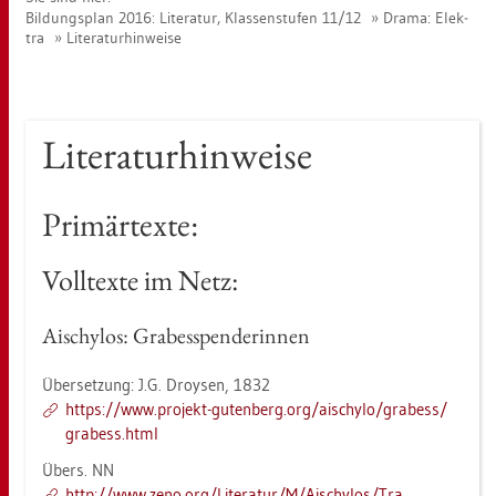
Bil­dungs­plan 2016: Li­te­ra­tur, Klas­sen­stu­fen 11/12
Drama: Elek­
tra
Li­te­ra­tur­hin­wei­se
Li­te­ra­tur­hin­wei­se
Pri­mär­tex­te:
Voll­tex­te im Netz:
Ais­chy­los: Gra­bes­spen­de­rin­nen
Über­set­zung: J.G. Droy­sen, 1832
https://​www.​pro­jekt-​gu­ten­berg.​org/​ais­chy­lo/​gra­bess/​
gra­bess.​html
Übers. NN
http://​www.​zeno.​org/​Li­te­ra­tur/​M/​Ais­chy­los/​Tra​