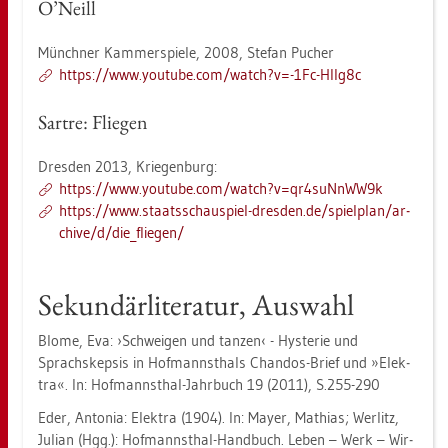
O’Neill
Münch­ner Kam­mer­spie­le, 2008, Ste­fan Pu­cher
https://​www.​youtube.​com/​watch?​v=-​1Fc-​HI­Ig8c
Sart­re: Flie­gen
Dres­den 2013, Krie­gen­burg:
https://​www.​youtube.​com/​watch?​v=qr4​suNn​WW9k
https://​www.​sta​atss​chau​spie​l-​dres­den.​de/​spiel­plan/​ar­
chi­ve/​d/​die_​flie­gen/
Se­kun­där­li­te­ra­tur, Aus­wahl
Blome, Eva: ›Schwei­gen und tan­zen‹ - Hys­te­rie und
Sprachskep­sis in Hof­mannst­hals Chan­dos-Brief und »Elek­
tra«. In: Hof­manns­thal-Jahr­buch 19 (2011), S.255-290
Eder, An­to­nia: Elek­tra (1904). In: Mayer, Ma­thi­as; Wer­litz,
Ju­li­an (Hgg.): Hof­manns­thal-Hand­buch. Leben – Werk – Wir­