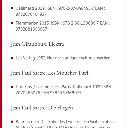
Galli­mard 2019. ISBN : 978-2-07-046493-7 EAN :
9782070464937
Flam­ma­ri­on 2015. ISBN : 978-2-08-130696-7 EAN :
9782081306967
Jean Girau­doux: Elek­tra
List Ver­lag 1959. Nur noch an­ti­qua­risch zu er­wer­ben.
Jean Paul Sart­re: Les Mou­ches Titel:
Huis clos / Les mou­ches. Paris: Galli­mard 1999.​ISBN:
2070368076 EAN:9782070368075
Jean Paul Sart­re: Die Flie­gen
Ba­rio­na oder Der Sohn des Don­ners. Ein Weih­nachts­spiel
(An­drea Sping­ler Übers.)/ Die Flie­gen. Drama in drei