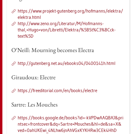
https://​www.​pro­jekt-​gu­ten­berg.​org/​hof­manns/​elek­tra/​
elek­tra.​html
http://​www.​zeno.​org/​Li­te­ra­tur/​M/​Hof­manns­
thal,+Hugo+von/Li­bret­ti/Elek­tra/%5BSt%C3%BCck­
text%5D
O‘Neill: Mourning be­co­mes Elec­tra
http://​gu­ten­berg.​net.​au/​ebooks04/​0400141h.​html
Girau­doux: Elect­re
https://​fre​edit​oria​l.​com/​en/​books/​elect­re
Sart­re: Les Mou­ches
https://​books.​goog­le.​de/​books?​id=-​kVPDwAAQBAJ&​pri​
ntse​c=fro​ntco​ver&​dq=Sar​tre+Mou​ches&​hl=de&​sa=X&​
ved=0ah​UKEw​i_​4NL​hw6j​nAhV​GxKY​KHRw​3CEk​4HhD​