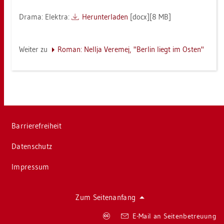
Drama: Elek­tra:
Her­un­ter­la­den
[docx][8 MB]
Wei­ter zu
Roman: Nell­ja Ve­r­emej, "Ber­lin liegt im Osten"
Bar­rie­re­frei­heit
Da­ten­schutz
Im­pres­sum
Zum Sei­ten­an­fang
Co­
E-Mail an Sei­ten­be­treu­ung