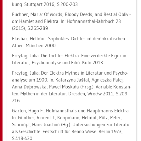
kung. Stutt­gart 2016, S.200-203
Euch­ner, Maria: Of Words, Bloo­dy Deeds, and Bes­ti­al Ob­li­vi­
on: Ham­let and Elek­tra. In: Hof­manns­thal-Jahr­buch 23
(2015), S.265-289
Flas­har, Hell­mut: So­pho­kles. Dich­ter im de­mo­kra­ti­schen
Athen. Mün­chen 2000
Frey­tag, Julia: Die Toch­ter Elek­tra. Eine ver­deck­te Figur in
Li­te­ra­tur, Psy­cho­ana­ly­se und Film. Köln 2013.
Frey­tag, Julia: Der Elek­tra-My­thos in Li­te­ra­tur und Psy­cho­
ana­ly­se um 1900. In: Kat­ar­zy­na Jaśtal, Agnies­z­ka Palej,
Anna Dᶏbrow­s­ka, Pawel MoskaƗa (Hrsg.): Va­ria­ble Kon­stan­
ten. My­then in der Li­te­ra­tur. Dres­den, WrocƗw 2011, S.209-
216
Gar­ten, Hugo F.: Hof­mannst­hals und Haupt­manns Elek­tra.
In: Gün­ther, Vin­cent J.; Ko­op­mann, Hel­mut; Pütz, Peter;
Schrimpf, Hans Joa­chim (Hg.): Un­ter­su­chun­gen zur Li­te­ra­tur
als Ge­schich­te. Fest­schrift für Benno Wiese. Ber­lin 1973,
S.418-430