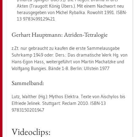
Akten (Trau­gott König Übers.). Mit einem Nach­wort neu
her­aus­ge­ge­ben von Mi­chel Ry­bal­ka. Ro­wohlt 1991. ISBN-
13 9783499129421
Ger­hart Haupt­mann: Atri­den-Te­tra­lo­gie
z.​Zt. nur ge­braucht zu kau­fen die erste Sam­mel­aus­ga­be
Suhr­kamp 1949 oder: Ders.: Das dra­ma­ti­sche Werk Hg. von
Hans-Egon Hass, wei­ter­ge­führt von Mar­tin Machatz­ke und
Wolf­gang Bun­gies. Bände 1-8. Ber­lin: Ull­stein 1977
Sam­mel­band:
Lutz, Walt­her (Hg.): My­thos Elek­tra. Texte von Ais­chy­los bis
El­frie­de Je­linek. Stutt­gart: Re­clam 2010. ISBN-13
9783150201947
Vi­deo­clips: