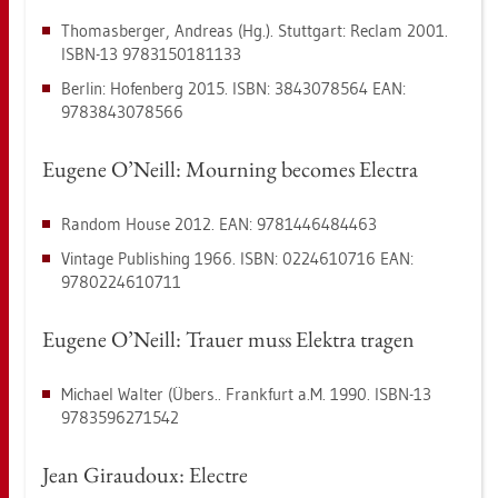
Tho­mas­ber­ger, An­dre­as (Hg.). Stutt­gart: Re­clam 2001.
ISBN-13 9783150181133
Ber­lin: Ho­fen­berg 2015. ISBN: 3843078564 EAN:
9783843078566
Eu­ge­ne O’Neill: Mourning be­co­mes Elec­tra
Ran­dom House 2012. EAN: 9781446484463
Vin­ta­ge Pu­blis­hing 1966. ISBN: 0224610716 EAN:
9780224610711
Eu­ge­ne O’Neill: Trau­er muss Elek­tra tra­gen
Mi­cha­el Wal­ter (Übers.. Frank­furt a.M. 1990. ISBN-13
9783596271542
Jean Girau­doux: Elect­re