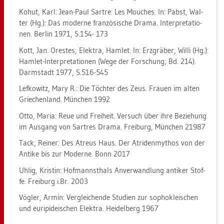
Kohut, Karl: Jean-Paul Sart­re: Les Mou­ches. In: Pabst, Wal­
ter (Hg.): Das mo­der­ne fran­zö­si­sche Drama. In­ter­pre­ta­tio­
nen. Ber­lin 1971, S.154- 173
Kott, Jan: Ores­tes, Elek­tra, Ham­let. In: Erz­grä­ber, Willi (Hg.):
Ham­let-In­ter­pre­ta­tio­nen (Wege der For­schung; Bd. 214).
Darm­stadt 1977, S.516-545
Lef­ko­witz, Mary R.: Die Töch­ter des Zeus. Frau­en im alten
Grie­chen­land. Mün­chen 1992
Otto, Maria: Reue und Frei­heit. Ver­such über ihre Be­zie­hung
im Aus­gang von Sar­tres Drama. Frei­burg, Mün­chen 21987
Tack, Rei­ner: Des Atreus Haus. Der Atri­den­my­thos von der
An­ti­ke bis zur Mo­der­ne. Bonn 2017
Uhlig, Kris­tin: Hof­mannst­hals An­ver­wand­lung an­ti­ker Stof­
fe. Frei­burg i.​Br. 2003
Vög­ler, Armin: Ver­glei­chen­de Stu­di­en zur so­pho­klei­schen
und eu­ri­pidei­schen Elek­tra. Hei­del­berg 1967