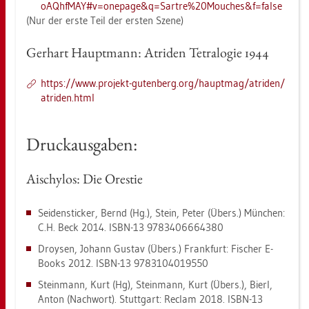
oAQh​fMAY#​v=one­page&​q=Sar​tre%20M​ouch​es&​f=false
(Nur der erste Teil der ers­ten Szene)
Ger­hart Haupt­mann: Atri­den Te­tra­lo­gie 1944
https://​www.​pro­jekt-​gu­ten­berg.​org/​haupt­mag/​atri­den/​
atri­den.​html
Druck­aus­ga­ben:
Ais­chy­los: Die Ores­tie
Sei­den­sti­cker, Bernd (Hg.), Stein, Peter (Übers.) Mün­chen:
C.H. Beck 2014. ISBN-13 9783406664380
Droy­sen, Jo­hann Gus­tav (Übers.) Frank­furt: Fi­scher E-
Books 2012. ISBN-13 9783104019550
Stein­mann, Kurt (Hg), Stein­mann, Kurt (Übers.), Bierl,
Anton (Nach­wort). Stutt­gart: Re­clam 2018. ISBN-13