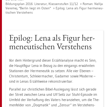
Bil­dungs­plan 2016: Li­te­ra­tur, Klas­sen­stu­fen 11/12
Roman: Nell­ja
Ve­r­emej, "Ber­lin liegt im Osten"
Epi­log: Lena als Figur her­me­neu­
ti­schen Ver­ste­hens
Epi­log: Lena als Figur her­
me­neu­ti­schen Ver­ste­hens
Vor dem Hin­ter­grund die­ser Er­zähl­ana­ly­se macht es Sinn,
die Haupt­fi­gur Lena in Bezug zu den ein­gangs er­wähn­ten
Sta­tio­nen der Her­me­neu­tik zu set­zen. Alle vier Ebe­nen –
Chris­ten­tum, Schlei­er­ma­cher, Ga­da­mer sowie Mo­der­ne –
sind in Lenas Er­zähl­wei­se re­kon­stru­ier­bar.
Par­al­lel zur christ­li­chen Bibel-Aus­le­gung lässt sich ge­ra­de
der Streit zwi­schen Lena und Ulf Seitz zur Stuhl-Epi­so­de im
Um­feld der Ver­haf­tung des Va­ters her­an­zie­hen, um die The­
men­fel­der von „Dog­ma­tik“ und „Zen­sur“ im Ver­ste­hens­