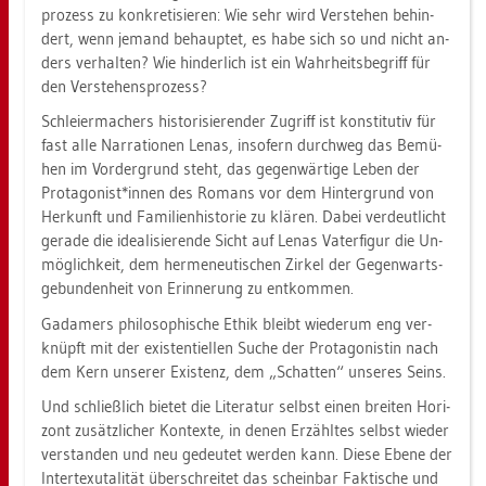
pro­zess zu kon­kre­ti­sie­ren: Wie sehr wird Ver­ste­hen be­hin­
dert, wenn je­mand be­haup­tet, es habe sich so und nicht an­
ders ver­hal­ten? Wie hin­der­lich ist ein Wahr­heits­be­griff für
den Ver­ste­hens­pro­zess?
Schlei­er­ma­chers his­to­ri­sie­ren­der Zu­griff ist kon­sti­tu­tiv für
fast alle Nar­ra­tio­nen Lenas, in­so­fern durch­weg das Be­mü­
hen im Vor­der­grund steht, das ge­gen­wär­ti­ge Leben der
Prot­ago­nist*innen des Ro­mans vor dem Hin­ter­grund von
Her­kunft und Fa­mi­li­en­his­to­rie zu klä­ren. Dabei ver­deut­licht
ge­ra­de die idea­li­sie­ren­de Sicht auf Lenas Va­ter­fi­gur die Un­
mög­lich­keit, dem her­me­neu­ti­schen Zir­kel der Ge­gen­warts­
ge­bun­den­heit von Er­in­ne­rung zu ent­kom­men.
Ga­da­mers phi­lo­so­phi­sche Ethik bleibt wie­der­um eng ver­
knüpft mit der exis­ten­ti­el­len Suche der Prot­ago­nis­tin nach
dem Kern un­se­rer Exis­tenz, dem „Schat­ten“ un­se­res Seins.
Und schließ­lich bie­tet die Li­te­ra­tur selbst einen brei­ten Ho­ri­
zont zu­sätz­li­cher Kon­tex­te, in denen Er­zähl­tes selbst wie­der
ver­stan­den und neu ge­deu­tet wer­den kann. Diese Ebene der
In­ter­te­xu­ta­li­tät über­schrei­tet das schein­bar Fak­ti­sche und