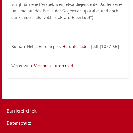
sorgt für neue Per­spek­ti­ven, etwa die­je­ni­ge der Au­ßen­sei­te­
rin Lena auf das Ber­lin der Ge­gen­wart (par­al­lel und doch
ganz an­ders als Dö­blins „Franz Bi­ber­kopf“).
Roman: Nell­ja Ve­r­emej:
Her­un­ter­la­den
[pdf][1022 KB]
Wei­ter zu
Ve­r­eme­js Eu­ro­pa­bild
Bar­rie­re­frei­heit
Da­ten­schutz